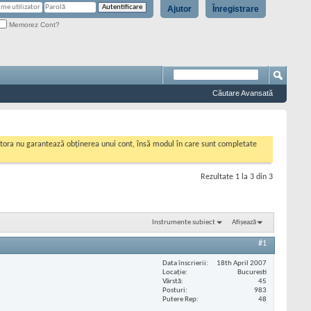
Ajutor
Înregistrare
Memorez Cont?
Căutare Avansată
cestora nu garantează obținerea unui cont, însă modul în care sunt completate
Rezultate 1 la 3 din 3
Instrumente subiect
Afișează
#1
Data înscrierii
18th April 2007
Locaţie
Bucuresti
Vârstă
45
Posturi
983
Putere Rep
48