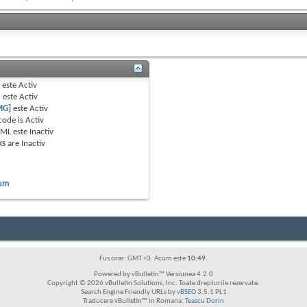
B
este
Activ
e
este
Activ
MG]
este
Activ
code is
Activ
TML este
Inactiv
ks
are
Inactiv
rum
Fus orar: GMT +3. Acum este
10:49
.
Powered by vBulletin™ Versiunea 4.2.0
Copyright © 2026 vBulletin Solutions, Inc. Toate drepturile rezervate.
Search Engine Friendly URLs by
vBSEO
3.5.1 PL1
Traducere vBulletin™ in Romana:
Teascu Dorin