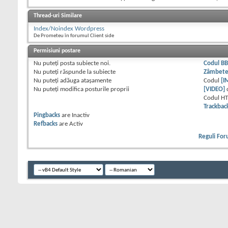
Thread-uri Similare
Index/Noindex Wordpress
De Prometeu în forumul Client side
Permisiuni postare
Nu puteţi
posta subiecte noi.
Codul B
Nu puteţi
răspunde la subiecte
Zâmbet
Nu puteţi
adăuga ataşamente
Codul
[I
Nu puteţi
modifica posturile proprii
[VIDEO]
Codul H
Trackbac
Pingbacks
are
Inactiv
Refbacks
are
Activ
Reguli Fo