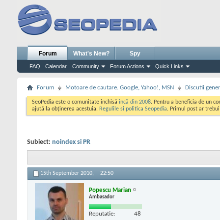
Forum
What's New?
Spy
FAQ
Calendar
Community
Forum Actions
Quick Links
Forum
Motoare de cautare. Google, Yahoo!, MSN
Discutii gene
SeoPedia este o comunitate inchisă
incă din 2008
. Pentru a beneficia de un c
ajută la obținerea acestuia.
Regulile si politica Seopedia
. Primul post ar trebu
Subiect:
noindex si PR
15th September 2010,
22:50
Popescu Marian
Ambasador
Reputatie:
48