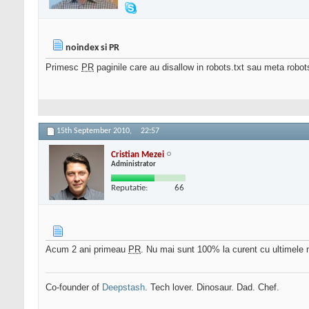
noindex si PR
Primesc
PR
paginile care au disallow in robots.txt sau meta robo
15th September 2010,
22:57
Cristian Mezei
Administrator
Reputatie:
66
Acum 2 ani primeau
PR
. Nu mai sunt 100% la curent cu ultimele mo
Co-founder of
Deepstash
. Tech lover. Dinosaur. Dad. Chef.