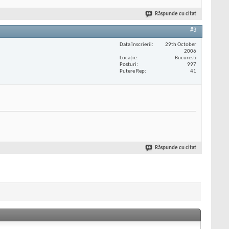
Răspunde cu citat
#3
Data înscrierii
29th October
2006
Locaţie
Bucuresti
Posturi
997
Putere Rep
41
Răspunde cu citat