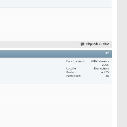
Răspunde cu citat
#2
Data înscrierii
20th February
2005
Locaţie
Everywhere
Posturi
6.975
Putere Rep
66