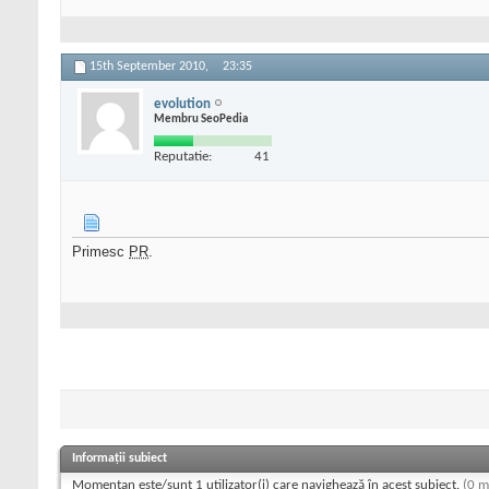
15th September 2010,
23:35
evolution
Membru SeoPedia
Reputatie:
41
Primesc
PR
.
Informații subiect
Momentan este/sunt 1 utilizator(i) care navighează în acest subiect.
(0 m