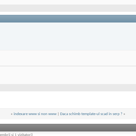
«
indexare www si non www
|
Daca schimb template-ul scad in serp ?
»
embrii și 1 vizitatori)