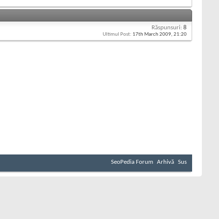
Răspunsuri:
8
Ultimul Post:
17th March 2009,
21:20
SeoPedia Forum
Arhivă
Sus