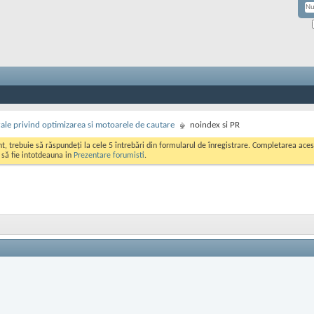
rale privind optimizarea si motoarele de cautare
noindex si PR
ont, trebuie să răspundeți la cele 5 întrebări din formularul de înregistrare. Completarea a
i să fie intotdeauna in
Prezentare forumisti
.