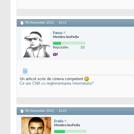
7th November 2012,
14:11
Pancu
Membru SeoPedia
Reputatie:
33
Un articol scris de cineva competent
Ce are CNA cu reglementarea Internetului?
7th November 2012,
14:21
Eradu
Membru SeoPedia