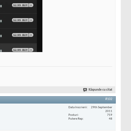
Răspunde cu citat
#102
Data înscrierii
29th September
2011
Posturi
759
Putere Rep
48