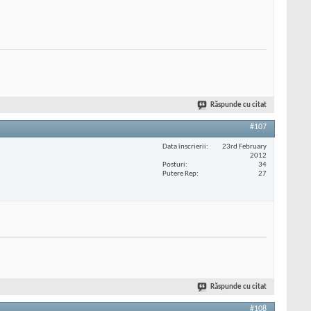
Răspunde cu citat
#107
Data înscrierii
23rd February
2012
Posturi
34
Putere Rep
27
Răspunde cu citat
#108