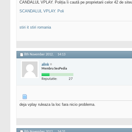
CANDALUL VPLAY. Poliția îi caută pe proprietarii celor 42 de siteur
SCANDALUL VPLAY. Poli
stiri it
stiri romania
8th November 2012,
14:13
alink
Membru SeoPedia
Reputatie:
27
deja vplay ruleaza la loc fara nicio problema.
8th November 2012,
14:31