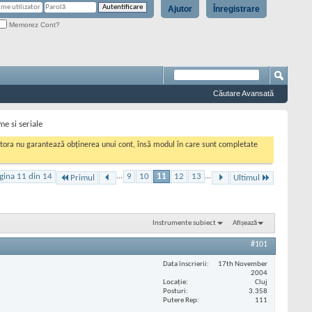
Ajutor
Înregistrare
Memorez Cont?
Căutare Avansată
me si seriale
cestora nu garantează obținerea unui cont, însă modul în care sunt completate
gina 11 din 14
...
9
10
11
12
13
...
Primul
Ultimul
Instrumente subiect
Afișează
#101
Data înscrierii
17th November
2004
Locaţie
Cluj
Posturi
3.358
Putere Rep
111