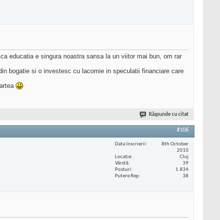
ca educatia e singura noastra sansa la un viitor mai bun, om rar
n bogatie si o investesc cu lacomie in speculatii financiare care
cartea
Răspunde cu citat
#106
Data înscrierii
8th October
2010
Locaţie
Cluj
Vârstă
39
Posturi
1.834
Putere Rep
38