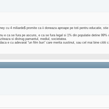
ey cu 4 miliarde$ promite ca ii doneaza aproape pe toti pentru educatie, stie 
u e ca se fura pe ascuns, e ca se fura legal si 1% din populatie detine 99% di
aziteaza si distrug pamantul, mediul, societatea.
 daca e cu adevarat ”un film bun” care merita sustinut, sau cel mai bine cititi 