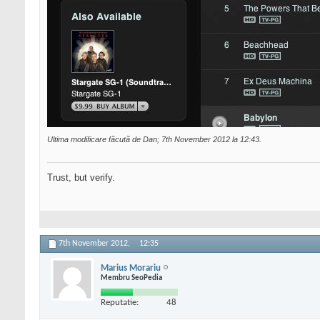
Ultima modificare făcută de Dan; 7th November 2012 la
12:43
.
Trust, but verify.
7th November 2012,
12:35
Marius Morariu
Membru SeoPedia
Reputatie:
48