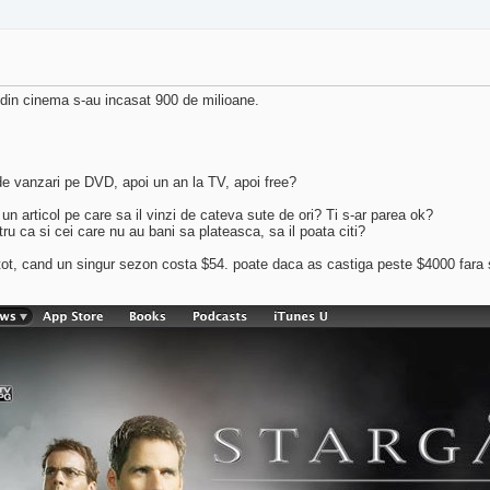
din cinema s-au incasat 900 de milioane.
de vanzari pe DVD, apoi un an la TV, apoi free?
 un articol pe care sa il vinzi de cateva sute de ori? Ti s-ar parea ok?
ntru ca si cei care nu au bani sa plateasca, sa il poata citi?
 tot, cand un singur sezon costa $54. poate daca as castiga peste $4000 fara