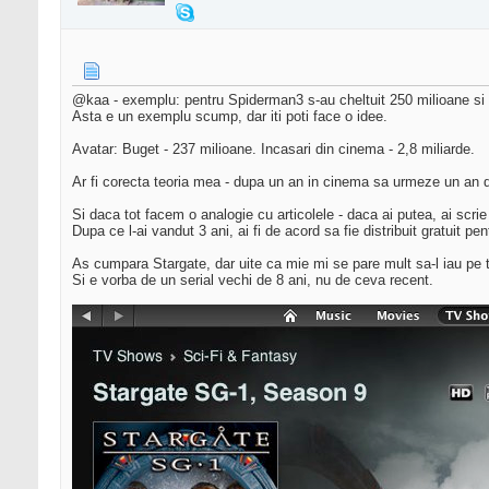
@kaa - exemplu: pentru Spiderman3 s-au cheltuit 250 milioane si 
Asta e un exemplu scump, dar iti poti face o idee.
Avatar: Buget - 237 milioane. Incasari din cinema - 2,8 miliarde.
Ar fi corecta teoria mea - dupa un an in cinema sa urmeze un an 
Si daca tot facem o analogie cu articolele - daca ai putea, ai scrie
Dupa ce l-ai vandut 3 ani, ai fi de acord sa fie distribuit gratuit pe
As cumpara Stargate, dar uite ca mie mi se pare mult sa-l iau pe
Si e vorba de un serial vechi de 8 ani, nu de ceva recent.