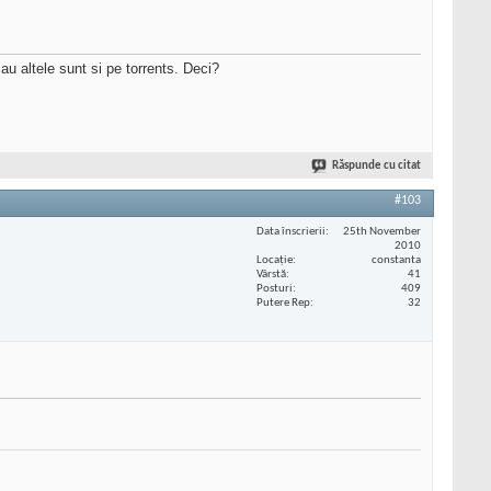
au altele sunt si pe torrents. Deci?
Răspunde cu citat
#103
Data înscrierii
25th November
2010
Locaţie
constanta
Vârstă
41
Posturi
409
Putere Rep
32