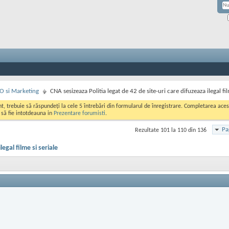
EO si Marketing
CNA sesizeaza Politia legat de 42 de site-uri care difuzeaza ilegal fil
ont, trebuie să răspundeți la cele 5 întrebări din formularul de înregistrare. Completarea a
i să fie intotdeauna in
Prezentare forumisti
.
Pa
Rezultate 101 la 110 din 136
egal filme si seriale