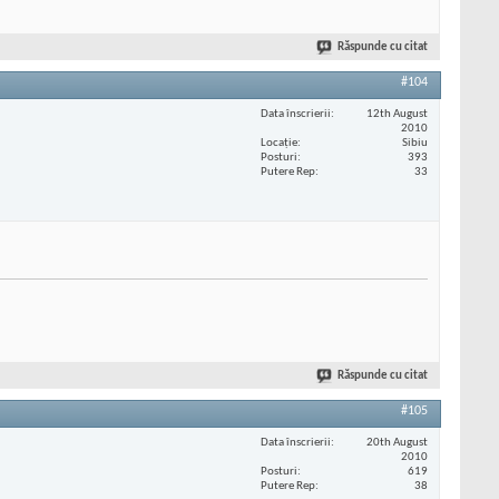
Răspunde cu citat
#104
Data înscrierii
12th August
2010
Locaţie
Sibiu
Posturi
393
Putere Rep
33
Răspunde cu citat
#105
Data înscrierii
20th August
2010
Posturi
619
Putere Rep
38