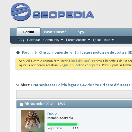
Forum
What's New?
Spy
FAQ
Calendar
Community
Forum Actions
Quick Links
Forum
Chestiuni generale
Stiri despre motoarele de cautare, S
SeoPedia este o comunitate inchisă
incă din 2008
. Pentru a beneficia de un c
ajută la obținerea acestuia.
Regulile si politica Seopedia
. Primul post ar trebu
Subiect:
CNA sesizeaza Politia legat de 42 de site-uri care difuzeaza il
7th November 2012,
12:27
Dan
Membru SeoPedia
Reputatie:
111