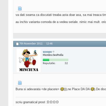
va dati seama ca discutati treaba asta doar asa, sa mai treaca timpu
au inchis varianta comoda de a vedea seriale. nimic mai mult. oric
7th November 2012,
12:46
scoopo
Membru SeoPedia
Reputatie:
32
Buna si adevarata <de placere>
))),ne Place DA DA
).De dis
scriu gramatical prost :D:D:D:D