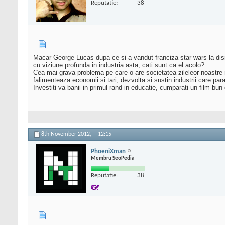
Reputatie:
38
Macar George Lucas dupa ce si-a vandut franciza star wars la disn
cu viziune profunda in industria asta, cati sunt ca el acolo?
Cea mai grava problema pe care o are societatea zileleor noastre n
falimenteaza economii si tari, dezvolta si sustin industrii care par
Investiti-va banii in primul rand in educatie, cumparati un film bun
8th November 2012,
12:15
PhoeniXman
Membru SeoPedia
Reputatie:
38