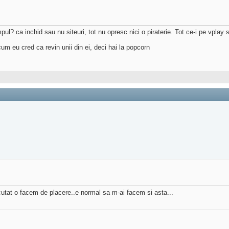
l? ca inchid sau nu siteuri, tot nu opresc nici o piraterie. Tot ce-i pe vplay s
um eu cred ca revin unii din ei, deci hai la popcorn
cutat o facem de placere..e normal sa m-ai facem si asta...