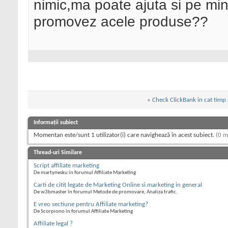
nimic,ma poate ajuta si pe mi
promovez acele produse??
«
Check ClickBank in cat timp
Informații subiect
Momentan este/sunt 1 utilizator(i) care navighează în acest subiect.
(0 m
Thread-uri Similare
Script affiliate marketing
De martynesku în forumul Affiliate Marketing
Carti de citit legate de Marketing Online si marketing in general
De w3bmaster în forumul Metode de promovare, Analiza trafic.
E vreo sectiune pentru Affiliate marketing?
De Scorpiono în forumul Affiliate Marketing
Affiliate legal ?