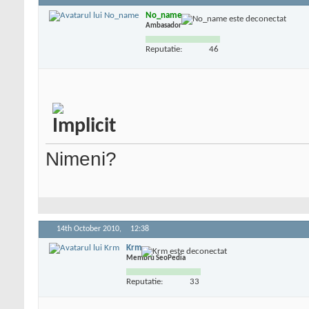
No_name
Ambasador
Reputatie:
46
Nimeni?
14th October 2010,
12:38
Krm
Membru SeoPedia
Reputatie:
33