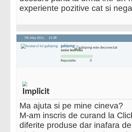
experiente pozitive cat si neg
7th May 2011,
15:38
gabipmg
Junior SeoPedia
Reputatie:
0
Ma ajuta si pe mine cineva?
M-am inscris de curand la Cl
diferite produse dar inafara d