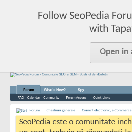
Follow SeoPedia For
with Tapa
Open in
Forum
What's New?
Spy
FAQ
Calendar
Community
Forum Actions
Quick Links
Forum
Chestiuni generale
Comert electronic, e-Commerce
SeoPedia este o comunitate inc