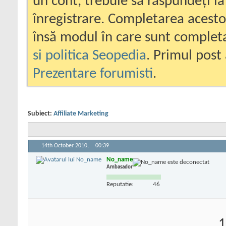
un cont, trebuie să răspundeți la
înregistrare. Completarea acesto
însă modul în care sunt completa
si politica Seopedia
. Primul post 
Prezentare forumisti
.
Subiect:
Affiliate Marketing
14th October 2010,
00:39
No_name
Ambasador
Reputatie:
46
1