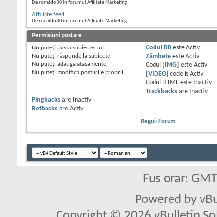
De ronaldo30 în forumul Affiliate Marketing
Affiliate feed
De ronaldo30 în forumul Affiliate Marketing
Permisiuni postare
Nu puteţi
posta subiecte noi.
Codul BB
este
Activ
Nu puteţi
răspunde la subiecte
Zâmbete
este
Activ
Nu puteţi
adăuga ataşamente
Codul
[IMG]
este
Activ
Nu puteţi
modifica posturile proprii
[VIDEO]
code is
Activ
Codul HTML este
Inactiv
Trackbacks
are
Inactiv
Pingbacks
are
Inactiv
Refbacks
are
Activ
Reguli Forum
Fus orar: GM
Powered by vBu
Copyright © 2026 vBulletin Solu