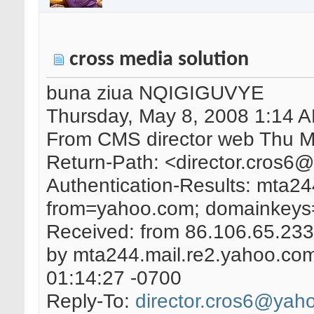
cross media solution
buna ziua NQIGIGUVYE
Thursday, May 8, 2008 1:14 
From CMS director web Thu M
Return-Path: <director.cros
Authentication-Results: mta2
from=yahoo.com; domainkeys=n
Received: from 86.106.65.23
by mta244.mail.re2.yahoo.co
01:14:27 -0700
Reply-To:
director.cros6@yah