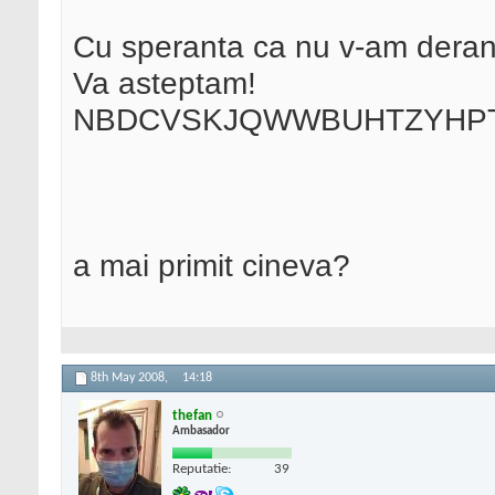
Cu speranta ca nu v-am deranj
Va asteptam!
NBDCVSKJQWWBUHTZYHPT
a mai primit cineva?
8th May 2008,
14:18
thefan
Ambasador
Reputatie:
39