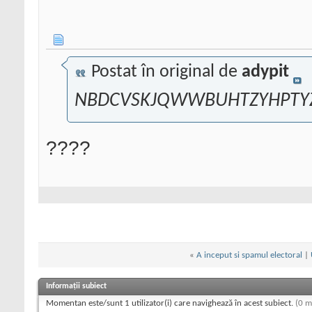
Postat în original de
adypit
NBDCVSKJQWWBUHTZYHPTYZ
????
«
A inceput si spamul electoral
|
Informații subiect
Momentan este/sunt 1 utilizator(i) care navighează în acest subiect.
(0 m