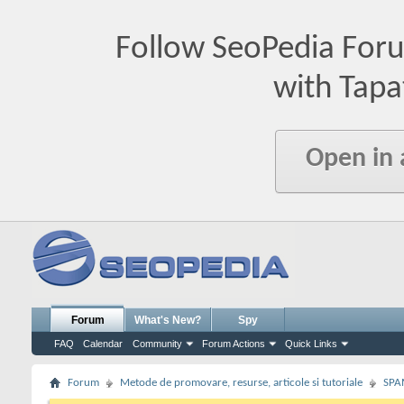
Follow SeoPedia For
with Tapa
Open in
Forum
What's New?
Spy
FAQ
Calendar
Community
Forum Actions
Quick Links
Forum
Metode de promovare, resurse, articole si tutoriale
SPA