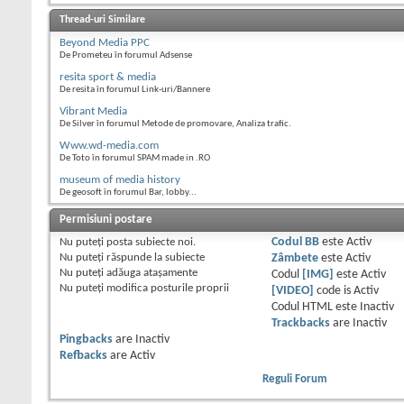
Thread-uri Similare
Beyond Media PPC
De Prometeu în forumul Adsense
resita sport & media
De resita în forumul Link-uri/Bannere
Vibrant Media
De Silver în forumul Metode de promovare, Analiza trafic.
Www.wd-media.com
De Toto în forumul SPAM made in .RO
museum of media history
De geosoft în forumul Bar, lobby...
Permisiuni postare
Nu puteţi
posta subiecte noi.
Codul BB
este
Activ
Nu puteţi
răspunde la subiecte
Zâmbete
este
Activ
Nu puteţi
adăuga ataşamente
Codul
[IMG]
este
Activ
Nu puteţi
modifica posturile proprii
[VIDEO]
code is
Activ
Codul HTML este
Inactiv
Trackbacks
are
Inactiv
Pingbacks
are
Inactiv
Refbacks
are
Activ
Reguli Forum