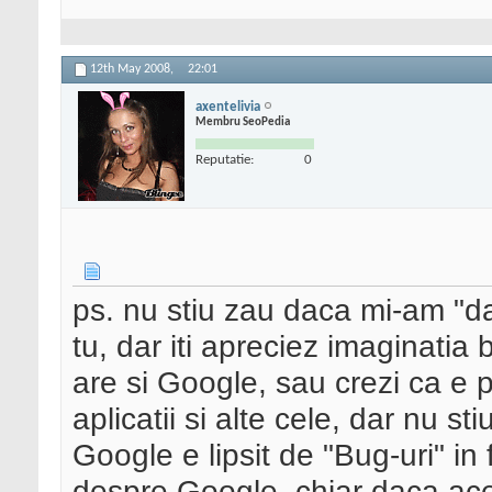
12th May 2008,
22:01
axentelivia
Membru SeoPedia
Reputatie:
0
ps. nu stiu zau daca mi-am "da
tu, dar iti apreciez imaginatia 
are si Google, sau crezi ca e p
aplicatii si alte cele, dar nu s
Google e lipsit de "Bug-uri" in
despre Google, chiar daca acea