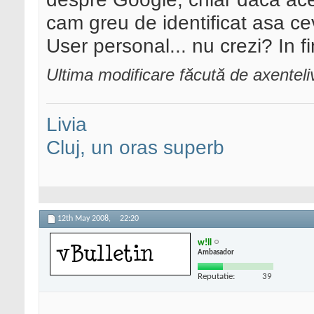
cam greu de identificat asa ce
User personal... nu crezi? In fin
Ultima modificare făcută de axentel
Livia
Cluj, un oras superb
12th May 2008,
22:20
w!ll
Ambasador
Reputatie:
39