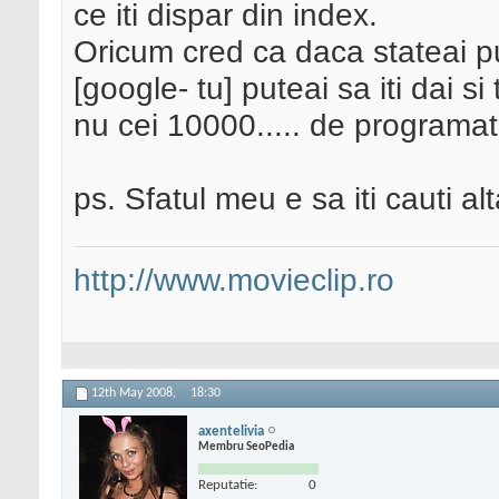
ce iti dispar din index.
Oricum cred ca daca stateai pu
[google- tu] puteai sa iti dai s
nu cei 10000..... de programat
ps. Sfatul meu e sa iti cauti al
http://www.movieclip.ro
12th May 2008,
18:30
axentelivia
Membru SeoPedia
Reputatie:
0