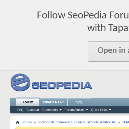
Follow SeoPedia For
with Tapa
Open in
Forum
What's New?
Spy
FAQ
Calendar
Community
Forum Actions
Quick Links
Forum
Metode de promovare, resurse, articole si tutoriale
SPA