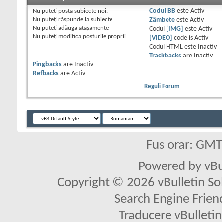
Nu puteţi
posta subiecte noi.
Codul BB
este
Activ
Nu puteţi
răspunde la subiecte
Zâmbete
este
Activ
Nu puteţi
adăuga ataşamente
Codul
[IMG]
este
Activ
Nu puteţi
modifica posturile proprii
[VIDEO]
code is
Activ
Codul HTML este
Inactiv
Trackbacks
are
Inactiv
Pingbacks
are
Inactiv
Refbacks
are
Activ
Reguli Forum
Fus orar: GM
Powered by vBu
Copyright © 2026 vBulletin Solu
Search Engine Frien
Traducere vBullet