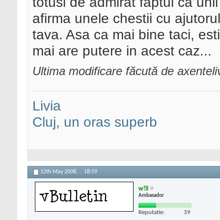
totusi de admirat faptul ca unii
afirma unele chestii cu ajutoru
tava. Asa ca mai bine taci, es
mai are putere in acest caz...
Ultima modificare făcută de axentel
Livia
Cluj, un oras superb
12th May 2008,
18:59
w!ll
Ambasador
Reputatie:
39