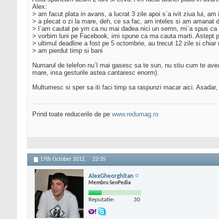
Alex:
> am facut plata in avans, a lucrat 3 zile apoi s`a ivit ziua lui, a
> a plecat o zi la mare, deh, ce sa fac, am inteles si am amanat d
> l`am cautat pe ym ca nu mai dadea nici un semn, mi`a spus ca nu
> vorbim luni pe Facebook, imi spune ca ma cauta marti. Astept pana
> ultimul deadline a fost pe 5 octombrie, au trecut 12 zile si chia
> am pierdut timp si bani
Numarul de telefon nu`l mai gasesc sa te sun, nu stiu cum te avea
mare, insa gesturile astea cantaresc enorm).
Multumesc si sper sa iti faci timp sa raspunzi macar aici. Asadar,
Prind toate reducerile de pe
www.redumag.ro
17th October 2012,
22:35
AlexGheorghitan
Membru SeoPedia
Reputatie:
30