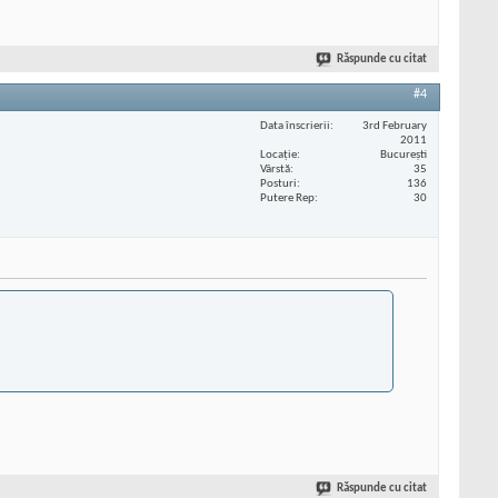
Răspunde cu citat
#4
Data înscrierii
3rd February
2011
Locaţie
București
Vârstă
35
Posturi
136
Putere Rep
30
Răspunde cu citat