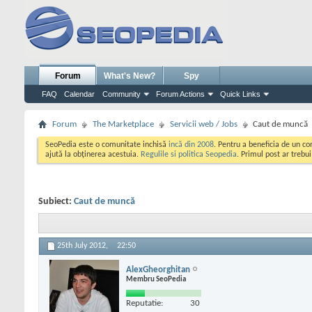
Forum
What's New?
Spy
FAQ
Calendar
Community
Forum Actions
Quick Links
Forum
The Marketplace
Servicii web / Jobs
Caut de muncă
SeoPedia este o comunitate inchisă
incă din 2008
. Pentru a beneficia de un c
ajută la obținerea acestuia.
Regulile si politica Seopedia
. Primul post ar trebu
Subiect:
Caut de muncă
25th July 2012,
22:50
AlexGheorghitan
Membru SeoPedia
Reputatie:
30