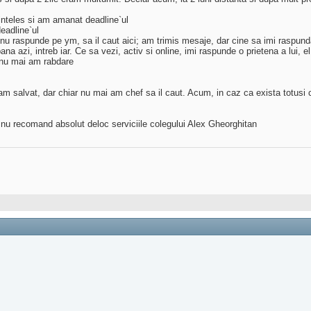
m inteles si am amanat deadline`ul
eadline`ul
 raspunde pe ym, sa il caut aici; am trimis mesaje, dar cine sa imi raspunda?
 azi, intreb iar. Ce sa vezi, activ si online, imi raspunde o prietena a lui, e
r nu mai am rabdare
m salvat, dar chiar nu mai am chef sa il caut. Acum, in caz ca exista totusi c
 nu recomand absolut deloc serviciile colegului Alex Gheorghitan