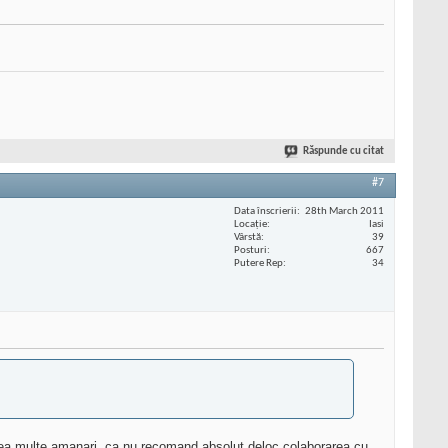
Răspunde cu citat
#7
Data înscrierii
28th March 2011
Locaţie
Iasi
Vârstă
39
Posturi
667
Putere Rep
34
prea multe amanari, ca nu recomand absolut deloc colaborarea cu