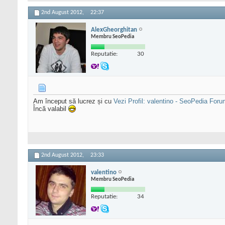
2nd August 2012,
22:37
AlexGheorghitan
Membru SeoPedia
Reputatie:
30
Am început să lucrez și cu
Vezi Profil: valentino - SeoPedia Fo
Încă valabil
2nd August 2012,
23:33
valentino
Membru SeoPedia
Reputatie:
34