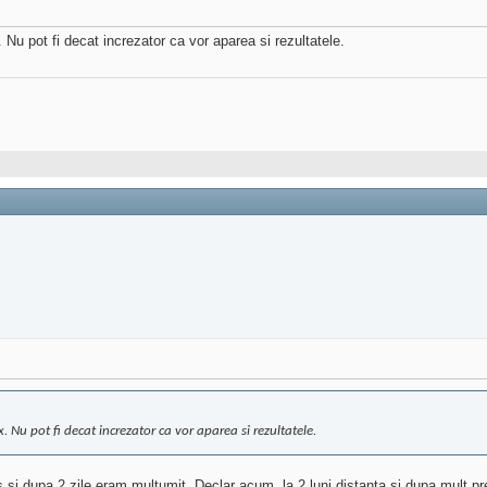
. Nu pot fi decat increzator ca vor aparea si rezultatele.
x. Nu pot fi decat increzator ca vor aparea si rezultatele.
 si dupa 2 zile eram multumit. Declar acum, la 2 luni distanta si dupa mult 