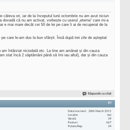
 câteva ori, iar de la începutul lunii octombrie nu am avut niciun
 Ca dovadă că nu am activat, vorbește cu userul „eterna” care mi-a
ar e mai mare decât cei 50 de lei pe care îi ai de recuperat de la
e pe care le-am dus la bun sfârșit. Însă după trei zile de așteptat
 nu am întârziat niciodată etc. La tine am amânat și din cauza
am stat încă 2 săptămâni până să îmi iau altul), dar și din cauza
Răspunde cu citat
#9
Data înscrierii
28th March 2011
Locaţie
Iasi
Vârstă
39
Posturi
667
Putere Rep
34