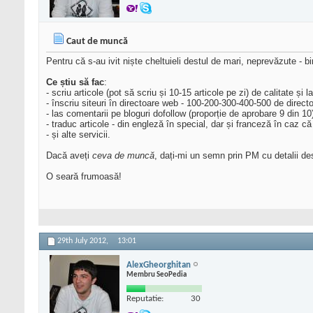
Caut de muncă
Pentru că s-au ivit niște cheltuieli destul de mari, neprevăzute - b
Ce știu să fac
:
- scriu articole (pot să scriu și 10-15 articole pe zi) de calitate și l
- înscriu siteuri în directoare web - 100-200-300-400-500 de direct
- las comentarii pe bloguri dofollow (proporție de aprobare 9 din 10
- traduc articole - din engleză în special, dar și franceză în caz că
- și alte servicii.
Dacă aveți
ceva de muncă
, dați-mi un semn prin PM cu detalii de
O seară frumoasă!
29th July 2012,
13:01
AlexGheorghitan
Membru SeoPedia
Reputatie:
30