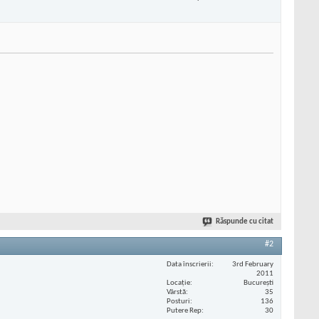
Răspunde cu citat
#2
Data înscrierii
3rd February
2011
Locaţie
București
Vârstă
35
Posturi
136
Putere Rep
30