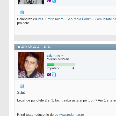
Colaborez cu
Vezi Profil: raxiro - SeoPedia Forum - Comunitate
proiecte.
29th July 2012,
13:31
valentino
Membru SeoPedia
Reputatie:
34
Salut
Legat de punctele 2 si 3, faci treaba asta si pe .com? Am 1 site 
Prind toate reducerile de pe
www.redumag.ro