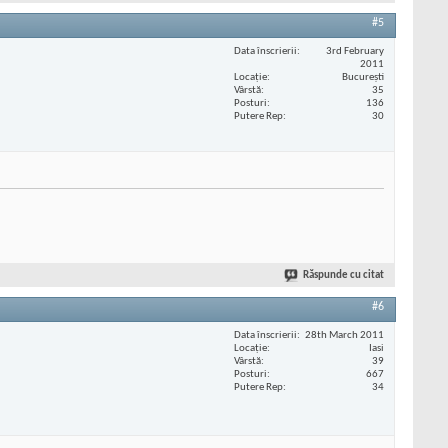
#5
Data înscrierii
3rd February
2011
Locaţie
București
Vârstă
35
Posturi
136
Putere Rep
30
Răspunde cu citat
#6
Data înscrierii
28th March 2011
Locaţie
Iasi
Vârstă
39
Posturi
667
Putere Rep
34