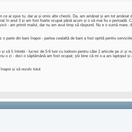
n ce ai spus tu, dar ai și omis alte chestii. Da, am amânat și am tot amânat de
intrat în anul 3 și am fost foarte ocupat până acum și o să mai fiu o perioadă.
servicii - am primit mailul, dar nu am avut timp să răspund. Nu e o sumă mare, d
 o parte din bani înapoi - partea cealaltă de bani a fost oprită pentru serviciil
și să îi întrebi - lucrez de 5-6 luni cu todosin pentru câte 2 articole pe zi și
u o zi - deci o săptămână am fost ocupat; știi bine că mi s-a ars laptopul și 
înapoi și să rezolv totul.