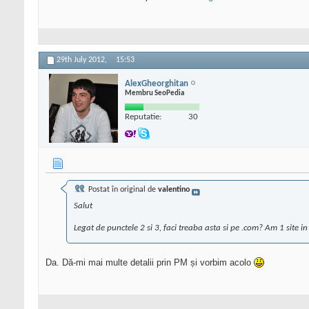
29th July 2012,
15:53
AlexGheorghitan
Membru SeoPedia
Reputatie:
30
Postat în original de
valentino
Salut
Legat de punctele 2 si 3, faci treaba asta si pe .com? Am 1 site
Da. Dă-mi mai multe detalii prin PM și vorbim acolo