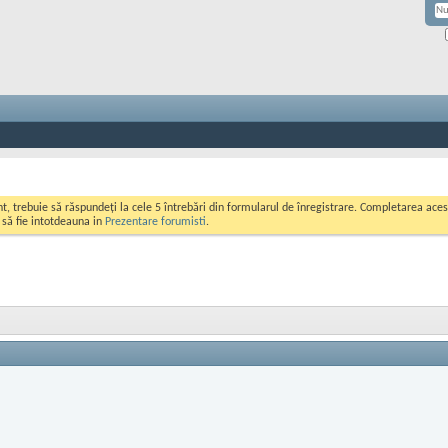
ont, trebuie să răspundeți la cele 5 întrebări din formularul de înregistrare. Completarea a
i să fie intotdeauna in
Prezentare forumisti
.