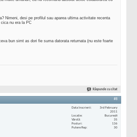
 Nimeni, desi pe profilul sau aparea ultima activitate recenta
l cica nu era la PC
eva bun simt as dori fie suma datorata returnata (nu este foarte
Răspunde cu citat
#8
Data înscrierii
3rd February
2011
Locaţie
București
Vârstă
35
Posturi
136
Putere Rep
30