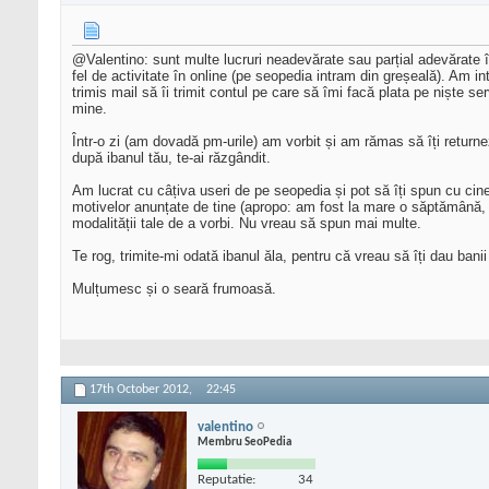
@Valentino: sunt multe lucruri neadevărate sau parțial adevărate î
fel de activitate în online (pe seopedia intram din greșeală). Am 
trimis mail să îi trimit contul pe care să îmi facă plata pe niște 
mine.
Într-o zi (am dovadă pm-urile) am vorbit și am rămas să îți returnez
după ibanul tău, te-ai răzgândit.
Am lucrat cu câțiva useri de pe seopedia și pot să îți spun cu cine 
motivelor anunțate de tine (apropo: am fost la mare o săptămână, n
modalității tale de a vorbi. Nu vreau să spun mai multe.
Te rog, trimite-mi odată ibanul ăla, pentru că vreau să îți dau banii 
Mulțumesc și o seară frumoasă.
17th October 2012,
22:45
valentino
Membru SeoPedia
Reputatie:
34