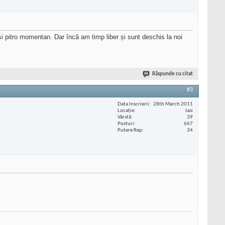
i pitro momentan. Dar încă am timp liber și sunt deschis la noi
Răspunde cu citat
#3
Data înscrierii
28th March 2011
Locaţie
Iasi
Vârstă
39
Posturi
667
Putere Rep
34