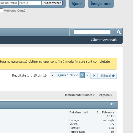
Ajutor
Înregistrare
Memorez Cont?
Căutare Avansată
cestora nu garantează obținerea unui cont, însă modul în care sunt completate
Pagina 1 din 2
1
2
Rezultate 1 la 10 din 16
Ultimul
Instrumente subiect
Afișează
#1
Data înscrierii
3rd February
2011
Locaţie
București
Vârstă
35
Posturi
136
Putere Rep
30