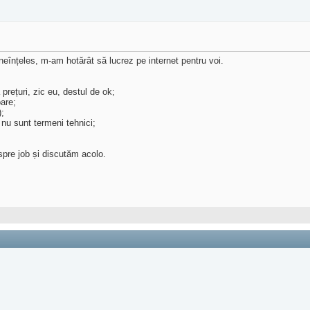
ineînțeles, m-am hotărât să lucrez pe internet pentru voi.
a prețuri, zic eu, destul de ok;
oare;
);
 nu sunt termeni tehnici;
spre job și discutăm acolo.