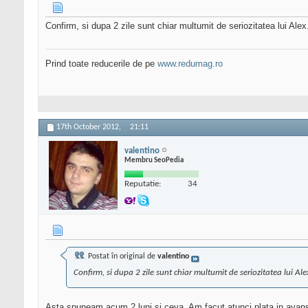
Confirm, si dupa 2 zile sunt chiar multumit de seriozitatea lui Alex
Prind toate reducerile de pe
www.redumag.ro
17th October 2012,
21:11
valentino
Membru SeoPedia
Reputatie:
34
Postat în original de
valentino
Confirm, si dupa 2 zile sunt chiar multumit de seriozitatea lui Ale
Asta spuneam acum 2 luni si ceva. Am facut atunci plata in avans