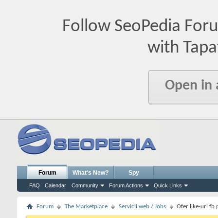
Follow SeoPedia For
with Tapa
Open in
Forum
What's New?
Spy
FAQ
Calendar
Community
Forum Actions
Quick Links
Forum
The Marketplace
Servicii web / Jobs
Ofer like-uri fb 