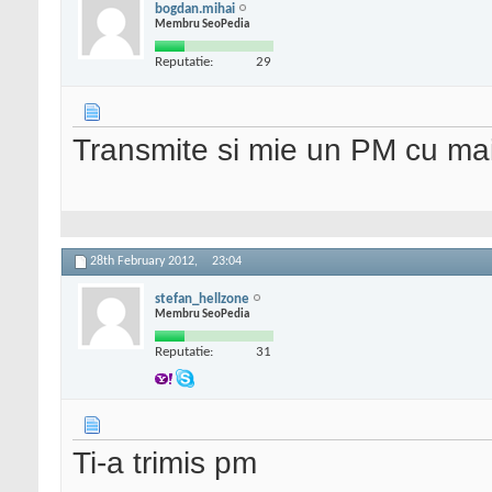
bogdan.mihai
Membru SeoPedia
Reputatie:
29
Transmite si mie un PM cu mai 
28th February 2012,
23:04
stefan_hellzone
Membru SeoPedia
Reputatie:
31
Ti-a trimis pm