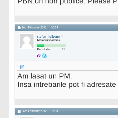
PBN.uri non publice. Please 
26th February 2012,
10:59
stefan_hellzone
Membru SeoPedia
Reputatie:
31
Am lasat un PM.
Insa intrebarile pot fi adresat
26th February 2012,
19:38