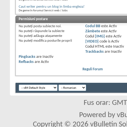
Caut writer pentru un blog in limba engleza!
De geme în forumul Servicii web / Jobs
Permisiuni postare
Nu puteţi
posta subiecte noi.
Codul BB
este
Activ
Nu puteţi
răspunde la subiecte
Zâmbete
este
Activ
Nu puteţi
adăuga ataşamente
Codul
[IMG]
este
Activ
Nu puteţi
modifica posturile proprii
[VIDEO]
code is
Activ
Codul HTML este
Inactiv
Trackbacks
are
Inactiv
Pingbacks
are
Inactiv
Refbacks
are
Activ
Reguli Forum
Fus orar: GM
Powered by vBu
Copyright © 2026 vBulletin Solu