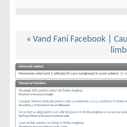
«
Vand Fani Facebook
|
Cau
limb
Informații subiect
Momentan este/sunt 1 utilizator(i) care navighează în acest subiect.
(0 m
Thread-uri Similare
Strategii SEO pentru situri de limba engleza
De emm în forumul Google
Cumpar linkuri/articole pentru site cu extensia .ro cu continut in limba 
De andrei_r în forumul Link-uri/Bannere
Ce script sa aleg pentru un site de jocuri in limba engleza si ce sa mai ada
De Popa Mihai în forumul Continut web
Caut writer pentru un blog in limba engleza.
De geme în forumul Servicii web / Jobs