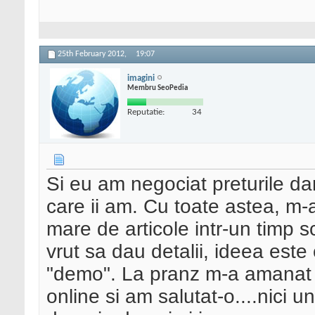
25th February 2012,
19:07
imagini
Membru SeoPedia
Reputatie:
34
Si eu am negociat preturile dar
care ii am. Cu toate astea, m-
mare de articole intr-un timp 
vrut sa dau detalii, ideea este 
"demo". La pranz m-a amanat p
online si am salutat-o....nici