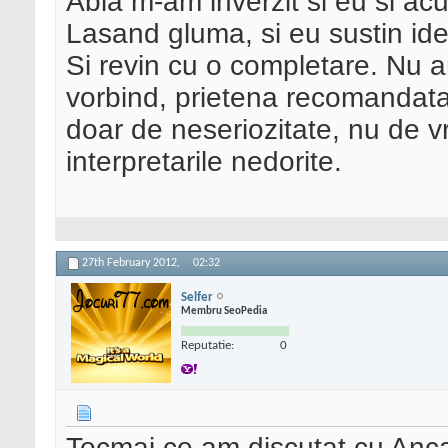
Abia m-am inverzit si eu si ac
Lasand gluma, si eu sustin ide
Si revin cu o completare. Nu am
vorbind, prietena recomandata 
doar de neseriozitate, nu de v
interpretarile nedorite.
27th February 2012,
02:32
Selfer
Membru SeoPedia
Reputatie:
0
Tocmai ce am discutat cu Anca