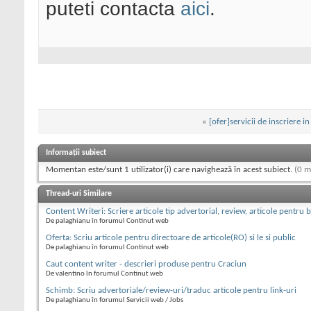
puteti contacta
aici
.
«
[ofer]servicii de inscriere i
Informații subiect
Momentan este/sunt 1 utilizator(i) care navighează în acest subiect.
(0 m
Thread-uri Similare
Content Writeri: Scriere articole tip advertorial, review, articole pentru b
De palaghianu în forumul Continut web
Oferta: Scriu articole pentru directoare de articole(RO) si le si public
De palaghianu în forumul Continut web
Caut content writer - descrieri produse pentru Craciun
De valentino în forumul Continut web
Schimb: Scriu advertoriale/review-uri/traduc articole pentru link-uri
De palaghianu în forumul Servicii web / Jobs