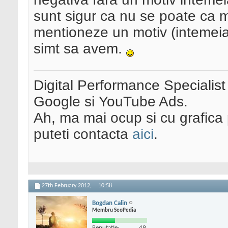
sunt sigur ca nu se poate ca m
mentioneze un motiv (intemeia
simt sa avem.
Digital Performance Specialist
Google si YouTube Ads.
Ah, ma mai ocup si cu grafica 
puteti contacta
aici
.
27th February 2012,
10:58
Bogdan Calin
Membru SeoPedia
Reputatie:
49