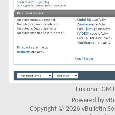
Scriu review-uri pe blog
De vladgidea în forumul Servicii web / Jobs
Permisiuni postare
Nu puteţi
posta subiecte noi.
Codul BB
este
Activ
Nu puteţi
răspunde la subiecte
Zâmbete
este
Activ
Nu puteţi
adăuga ataşamente
Codul
[IMG]
este
Activ
Nu puteţi
modifica posturile proprii
[VIDEO]
code is
Activ
Codul HTML este
Inactiv
Trackbacks
are
Inactiv
Pingbacks
are
Inactiv
Refbacks
are
Activ
Reguli Forum
Fus orar: GM
Powered by vBu
Copyright © 2026 vBulletin Solu