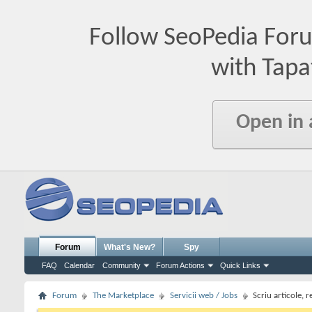
Follow SeoPedia For
with Tapa
Open in
Forum
What's New?
Spy
FAQ
Calendar
Community
Forum Actions
Quick Links
Forum
The Marketplace
Servicii web / Jobs
Scriu articole, 