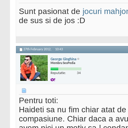
Sunt pasionat de
jocuri mahjo
de sus si de jos :D
27th February 2012,
10:43
George Ginghina
Membru SeoPedia
Reputatie:
34
Pentru toti:
Haideti sa nu fim chiar atat de 
compasiune. Chiar daca a avut
avem nici un motiv sa-l conda