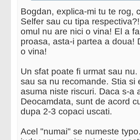
Bogdan, explica-mi tu te rog, 
Selfer sau cu tipa respectiva?
omul nu are nici o vina! El a 
proasa, asta-i partea a doua! 
o vina!
Un sfat poate fi urmat sau nu
sau sa nu recomande. Stia si el
asuma niste riscuri. Daca s-a 
Deocamdata, sunt de acord cu
dupa 2-3 copaci uscati.
Acel "numai" se numeste typo