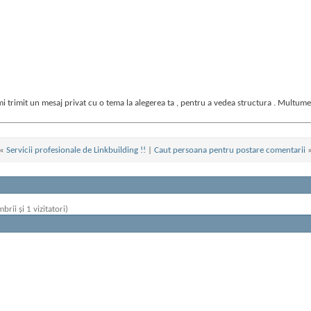
 imi trimit un mesaj privat cu o tema la alegerea ta , pentru a vedea structura . Multume
«
Servicii profesionale de Linkbuilding !!
|
Caut persoana pentru postare comentarii
brii și 1 vizitatori)