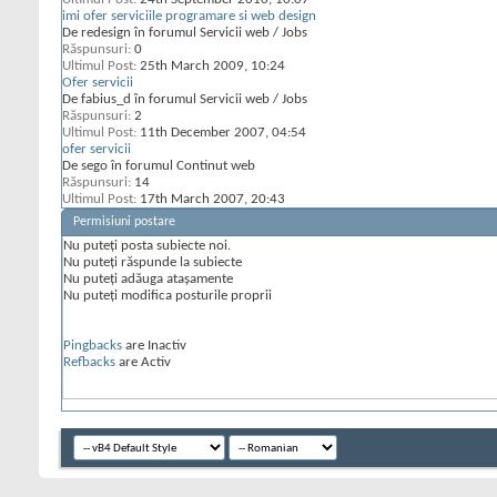
imi ofer serviciile programare si web design
De redesign în forumul Servicii web / Jobs
Răspunsuri:
0
Ultimul Post:
25th March 2009,
10:24
Ofer servicii
De fabius_d în forumul Servicii web / Jobs
Răspunsuri:
2
Ultimul Post:
11th December 2007,
04:54
ofer servicii
De sego în forumul Continut web
Răspunsuri:
14
Ultimul Post:
17th March 2007,
20:43
Permisiuni postare
Nu puteţi
posta subiecte noi.
Nu puteţi
răspunde la subiecte
Nu puteţi
adăuga ataşamente
Nu puteţi
modifica posturile proprii
Pingbacks
are
Inactiv
Refbacks
are
Activ