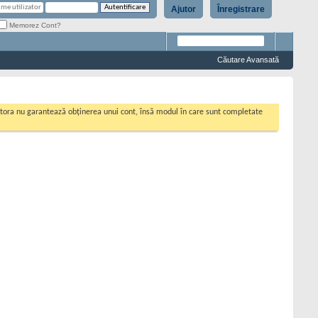
Ajutor
Înregistrare
Memorez Cont?
Căutare Avansată
cestora nu garantează obținerea unui cont, însă modul în care sunt completate