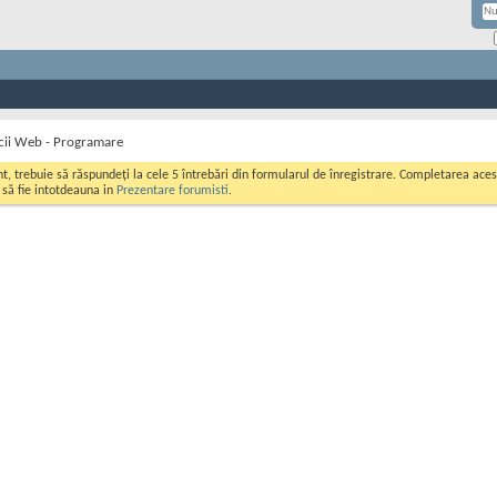
icii Web - Programare
ont, trebuie să răspundeți la cele 5 întrebări din formularul de înregistrare. Completarea a
i să fie intotdeauna in
Prezentare forumisti
.