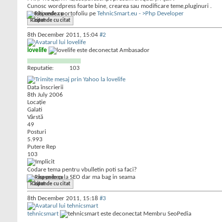
Cunosc wordpress foarte bine, crearea sau modificare teme,pluginuri .
Puteti vedea portofoliu pe
TehnicSmart.eu - >Php Developer
Răspunde cu citat
8th December 2011,
15:04
#2
lovelife
Ambasador
Reputatie:
103
Data înscrierii
8th July 2006
Locaţie
Galati
Vârstă
49
Posturi
5.993
Putere Rep
103
Codare tema pentru vbulletin poti sa faci?
Nu ma pricep la SEO dar ma bag in seama
Răspunde cu citat
8th December 2011,
15:18
#3
tehnicsmart
Membru SeoPedia