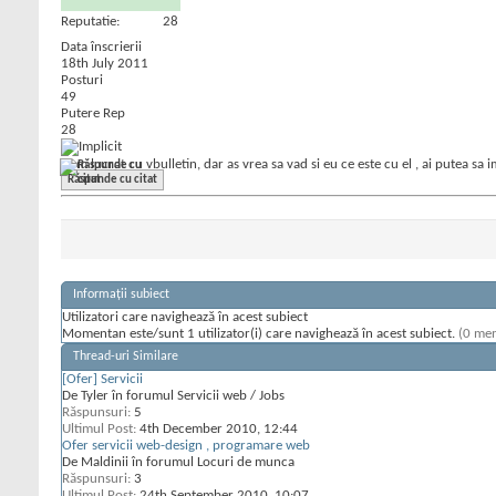
Reputatie:
28
Data înscrierii
18th July 2011
Posturi
49
Putere Rep
28
Nam lucrat cu vbulletin, dar as vrea sa vad si eu ce este cu el , ai putea sa
Răspunde cu citat
Informații subiect
Utilizatori care navighează în acest subiect
Momentan este/sunt 1 utilizator(i) care navighează în acest subiect.
(0 mem
Thread-uri Similare
[Ofer] Servicii
De Tyler în forumul Servicii web / Jobs
Răspunsuri:
5
Ultimul Post:
4th December 2010,
12:44
Ofer servicii web-design , programare web
De Maldinii în forumul Locuri de munca
Răspunsuri:
3
Ultimul Post:
24th September 2010,
10:07