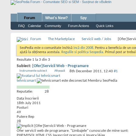
Forum
What's New?
Spy
FAQ
Calendar
Community
Forum Actions
Quick Links
Forum
The Marketplace
Servicii web / Jobs
[Ofer]Serv
SeoPedia este o comunitate inchisă
incă din 2008
. Pentru a beneficia de un c
ajută la obținerea acestuia.
Regulile si politica Seopedia
. Primul post ar trebu
Rezultate 1 la 3 din 3
Subiect:
[Ofer]Servicii Web - Programare
Instrumente subiect
Afișează
8th December 2011,
12:40
#1
tehnicsmart
Membru SeoPedia
Reputatie:
28
Data înscrierii
18th July 2011
Posturi
49
Putere Rep
28
[Ofer]Servicii Web - Programare
Ofer servicii web de programare. "Limbajele" cunoscute de mine sunt:
PHP,MYSQL,HTML,CSS,Javascript precum si Jquery/Ajax .