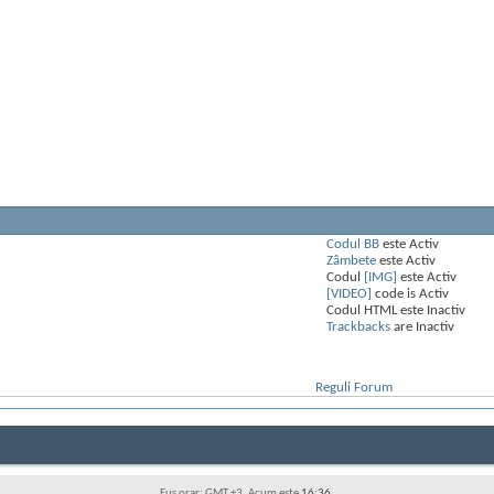
Codul BB
este
Activ
Zâmbete
este
Activ
Codul
[IMG]
este
Activ
[VIDEO]
code is
Activ
Codul HTML este
Inactiv
Trackbacks
are
Inactiv
Reguli Forum
Fus orar: GMT +3. Acum este
16:36
.