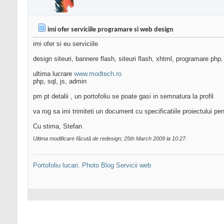
imi ofer serviciile programare si web design
imi ofer si eu serviciile
design siteuri, bannere flash, siteuri flash, xhtml, programare php,
ultima lucrare
www.modtech.ro
php, sql, js, admin
pm pt detalii , un portofoliu se poate gasi in semnatura la profil
va rog sa imi trimiteti un document cu specificatiile proiectului pe
Cu stima, Stefan
Ultima modificare făcută de redesign; 25th March 2009 la
10:27
.
Portofoliu lucari.
Photo Blog
Servicii web