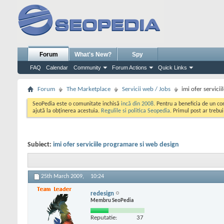
Forum
What's New?
Spy
FAQ
Calendar
Community
Forum Actions
Quick Links
Forum
The Marketplace
Servicii web / Jobs
imi ofer servici
SeoPedia este o comunitate inchisă
incă din 2008
. Pentru a beneficia de un c
ajută la obținerea acestuia.
Regulile si politica Seopedia
. Primul post ar trebu
Subiect:
imi ofer serviciile programare si web design
25th March 2009,
10:24
redesign
Membru SeoPedia
Reputatie:
37