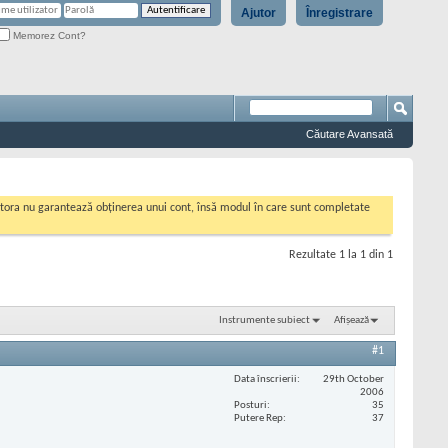
Ajutor
Înregistrare
Memorez Cont?
Căutare Avansată
cestora nu garantează obținerea unui cont, însă modul în care sunt completate
Rezultate 1 la 1 din 1
Instrumente subiect
Afișează
#1
Data înscrierii
29th October
2006
Posturi
35
Putere Rep
37