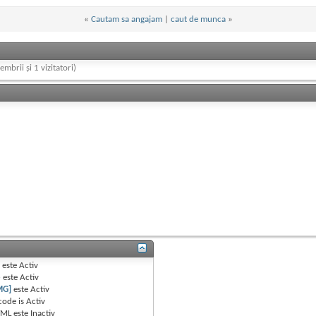
«
Cautam sa angajam
|
caut de munca
»
embrii și 1 vizitatori)
B
este
Activ
e
este
Activ
MG]
este
Activ
code is
Activ
TML este
Inactiv