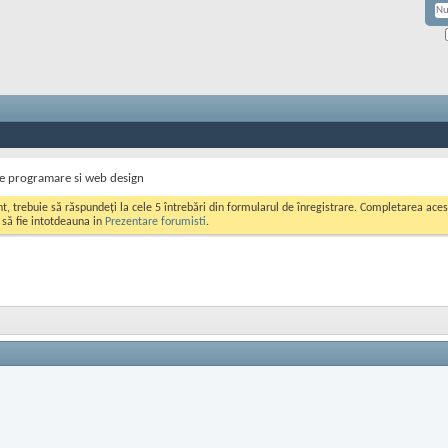
ile programare si web design
ont, trebuie să răspundeți la cele 5 întrebări din formularul de înregistrare. Completarea a
i să fie intotdeauna in
Prezentare forumisti
.