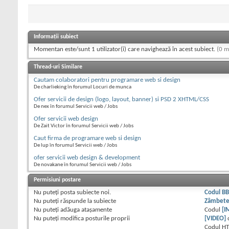
Informații subiect
Momentan este/sunt 1 utilizator(i) care navighează în acest subiect.
(0 m
Thread-uri Similare
Cautam colaboratori pentru programare web si design
De charlieking în forumul Locuri de munca
Ofer servicii de design (logo, layout, banner) si PSD 2 XHTML/CSS
De nex în forumul Servicii web / Jobs
Ofer servicii web design
De Zait Victor în forumul Servicii web / Jobs
Caut firma de programare web si design
De lup în forumul Servicii web / Jobs
ofer servicii web design & development
De novakane în forumul Servicii web / Jobs
Permisiuni postare
Nu puteţi
posta subiecte noi.
Codul B
Nu puteţi
răspunde la subiecte
Zâmbet
Nu puteţi
adăuga ataşamente
Codul
[I
Nu puteţi
modifica posturile proprii
[VIDEO]
Codul H