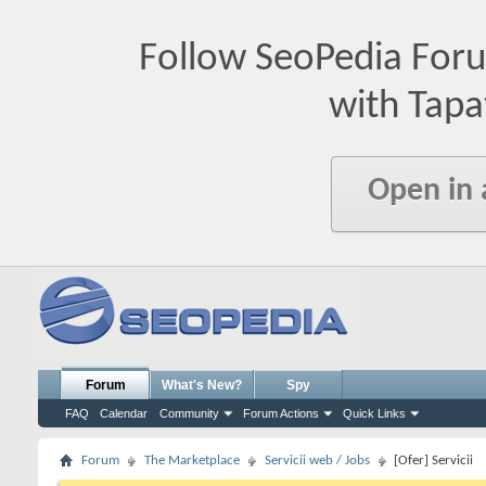
Follow SeoPedia For
with Tapa
Open in
Forum
What's New?
Spy
FAQ
Calendar
Community
Forum Actions
Quick Links
Forum
The Marketplace
Servicii web / Jobs
[Ofer] Servicii