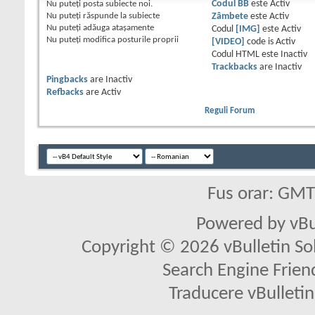
Nu puteţi
posta subiecte noi.
Codul BB
este
Activ
Nu puteţi
răspunde la subiecte
Zâmbete
este
Activ
Nu puteţi
adăuga ataşamente
Codul
[IMG]
este
Activ
Nu puteţi
modifica posturile proprii
[VIDEO]
code is
Activ
Codul HTML este
Inactiv
Trackbacks
are
Inactiv
Pingbacks
are
Inactiv
Refbacks
are
Activ
Reguli Forum
Fus orar: GM
Powered by vBu
Copyright © 2026 vBulletin Solu
Search Engine Frien
Traducere vBullet