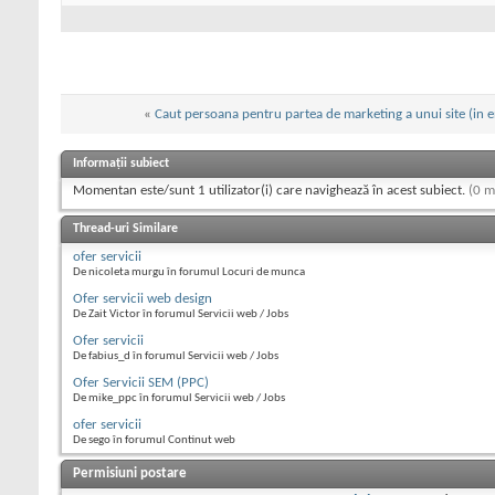
«
Caut persoana pentru partea de marketing a unui site (in e
Informații subiect
Momentan este/sunt 1 utilizator(i) care navighează în acest subiect.
(0 m
Thread-uri Similare
ofer servicii
De nicoleta murgu în forumul Locuri de munca
Ofer servicii web design
De Zait Victor în forumul Servicii web / Jobs
Ofer servicii
De fabius_d în forumul Servicii web / Jobs
Ofer Servicii SEM (PPC)
De mike_ppc în forumul Servicii web / Jobs
ofer servicii
De sego în forumul Continut web
Permisiuni postare