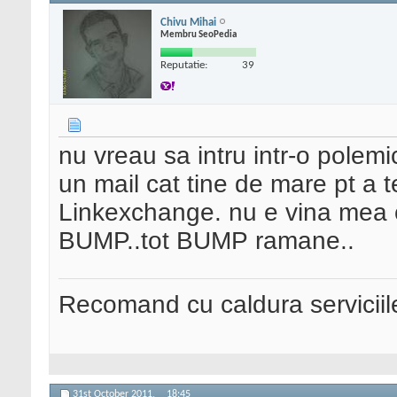
Chivu Mihai
Membru SeoPedia
Reputatie:
39
nu vreau sa intru intr-o polemic
un mail cat tine de mare pt a 
Linkexchange. nu e vina mea ca 
BUMP..tot BUMP ramane..
Recomand cu caldura serviciil
31st October 2011,
18:45