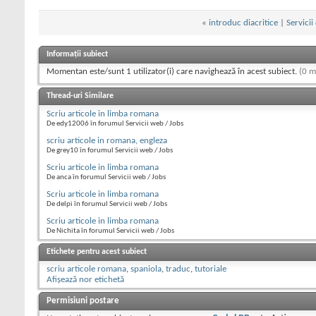
«
introduc diacritice
|
Servicii
Informații subiect
Momentan este/sunt 1 utilizator(i) care navighează în acest subiect.
(0 m
Thread-uri Similare
Scriu articole in limba romana
De edy12006 în forumul Servicii web / Jobs
scriu articole in romana, engleza
De grey10 în forumul Servicii web / Jobs
Scriu articole in limba romana
De anca în forumul Servicii web / Jobs
Scriu articole in limba romana
De delpi în forumul Servicii web / Jobs
Scriu articole in limba romana
De Nichita în forumul Servicii web / Jobs
Etichete pentru acest subiect
scriu articole romana
,
spaniola
,
traduc
,
tutoriale
Afișează nor etichetă
Permisiuni postare