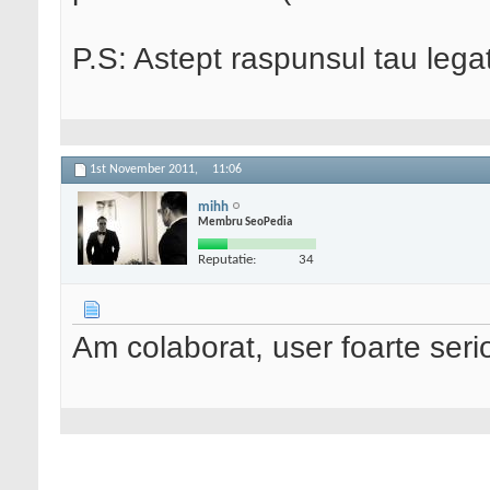
P.S: Astept raspunsul tau lega
1st November 2011,
11:06
mihh
Membru SeoPedia
Reputatie:
34
Am colaborat, user foarte seri