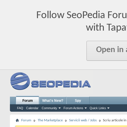
Follow SeoPedia For
with Tapa
Open in
Forum
What's New?
Spy
FAQ
Calendar
Community
Forum Actions
Quick Links
Forum
The Marketplace
Servicii web / Jobs
Scriu articole i