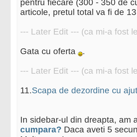
pentru fiecare (300 - 350 de c
articole, pretul total va fi de 1
--- Later Edit --- (ca mi-a fost 
Gata cu oferta
.
--- Later Edit --- (ca mi-a fost 
11.
Scapa de dezordine cu aju
In sidebar-ul din dreapta, am 
cumpara?
Daca aveti 5 secund