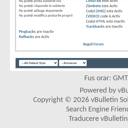
Nu puteţi
posta subiecte noi.
Codul BB
este
Activ
Nu puteţi
răspunde la subiecte
Zâmbete
este
Activ
Nu puteţi
adăuga ataşamente
Codul
[IMG]
este
Activ
Nu puteţi
modifica posturile proprii
[VIDEO]
code is
Activ
Codul HTML este
Inactiv
Trackbacks
are
Inactiv
Pingbacks
are
Inactiv
Refbacks
are
Activ
Reguli Forum
Fus orar: GM
Powered by vBu
Copyright © 2026 vBulletin Solu
Search Engine Frien
Traducere vBullet