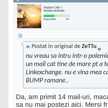
Bogdan Calin
Membru SeoPedia
Reputatie:
49
Postat în original de
ZeTTu
nu vreau sa intru intr-o polemic
un mail cat tine de mare pt a 
Linkexchange. nu e vina mea ca 
BUMP ramane..
Da, am primit 14 mail-uri, macar
sa nu mai postezi aici. Mersi 