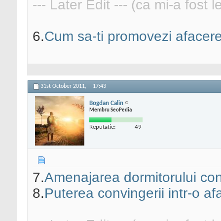
--- Later Edit --- (ca mi-a fost 
6.
Cum sa-ti promovezi afacere 
31st October 2011,
17:43
Bogdan Calin
Membru SeoPedia
Reputatie:
49
7.
Amenajarea dormitorului co
8.
Puterea convingerii intr-o af