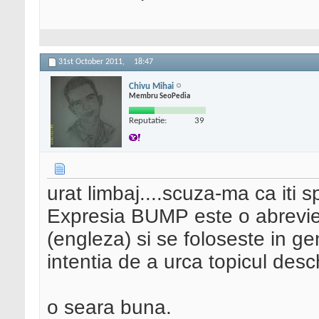
31st October 2011,
18:47
Chivu Mihai
Membru SeoPedia
Reputatie:
39
urat limbaj....scuza-ma ca iti s
Expresia BUMP este o abrevie
(engleza) si se foloseste in ge
intentia de a urca topicul desch
o seara buna.