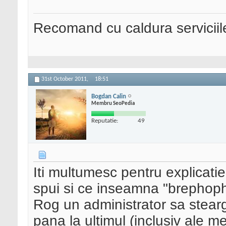
Recomand cu caldura serviciil
31st October 2011,
18:51
Bogdan Calin
Membru SeoPedia
Reputatie:
49
Iti multumesc pentru explicati
spui si ce inseamna "brephoph
Rog un administrator sa stearga
pana la ultimul (inclusiv ale m