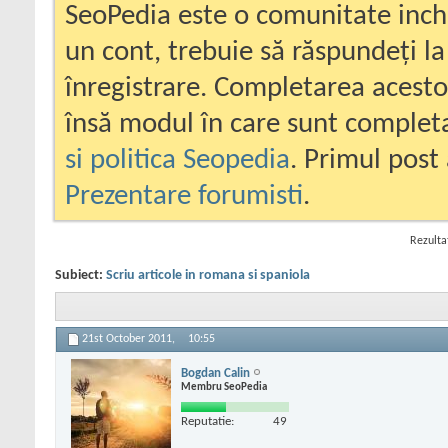
SeoPedia este o comunitate inc
un cont, trebuie să răspundeți la
înregistrare. Completarea acesto
însă modul în care sunt completa
si politica Seopedia
. Primul post 
Prezentare forumisti
.
Rezulta
Subiect:
Scriu articole in romana si spaniola
21st October 2011,
10:55
Bogdan Calin
Membru SeoPedia
Reputatie:
49