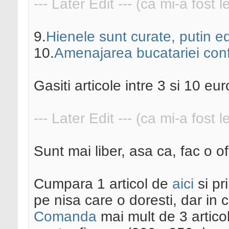
--- Later Edit --- (ca mi-a fost 
9.
Hienele sunt curate, putin 
10.
Amenajarea bucatariei con
Gasiti articole intre 3 si 10 eur
--- Later Edit --- (ca mi-a fost 
Sunt mai liber, asa ca, fac o 
Cumpara 1 articol de
aici
si pr
pe nisa care o doresti, dar in 
Comanda
mai mult de 3 articole