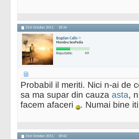
31st October 2011,
18:34
Bogdan Calin
Membru SeoPedia
Reputatie:
49
Probabil il meriti. Nici n-ai de 
sa ma supar din cauza
asta
, 
facem afaceri
. Numai bine it
31st October 2011,
18:42