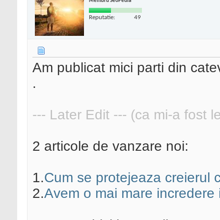
Membru SeoPedia
Reputatie:
49
Am publicat mici parti din cat
.
--- Later Edit --- (ca mi-a fost 
2 articole de vanzare noi:
1.
Cum se protejeaza creierul 
2.
Avem o mai mare incredere 