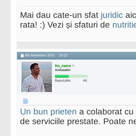
Mai dau cate-un sfat
juridic
aic
rata! :) Vezi și sfaturi de
nutriti
6th November 2010,
20:25
No_name
Ambasador
Reputatie:
46
Un bun prieten
a colaborat cu
de serviciile prestate. Poate n