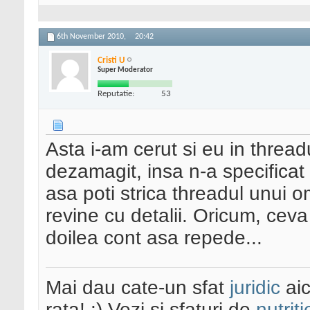
6th November 2010,
20:42
Cristi U
Super Moderator
Reputatie:
53
Asta i-am cerut si eu in threadu
dezamagit, insa n-a specificat 
asa poti strica threadul unui 
revine cu detalii. Oricum, cev
doilea cont asa repede...
Mai dau cate-un sfat
juridic
aic
rata! :) Vezi și sfaturi de
nutriti