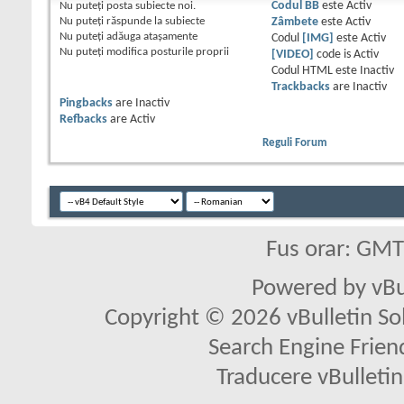
Nu puteţi
posta subiecte noi.
Codul BB
este
Activ
Nu puteţi
răspunde la subiecte
Zâmbete
este
Activ
Nu puteţi
adăuga ataşamente
Codul
[IMG]
este
Activ
Nu puteţi
modifica posturile proprii
[VIDEO]
code is
Activ
Codul HTML este
Inactiv
Trackbacks
are
Inactiv
Pingbacks
are
Inactiv
Refbacks
are
Activ
Reguli Forum
Fus orar: GM
Powered by vBu
Copyright © 2026 vBulletin Solu
Search Engine Frien
Traducere vBullet