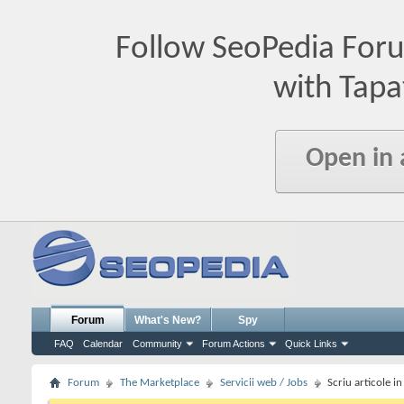
Follow SeoPedia For
with Tapa
Open in
Forum
What's New?
Spy
FAQ
Calendar
Community
Forum Actions
Quick Links
Forum
The Marketplace
Servicii web / Jobs
Scriu articole i