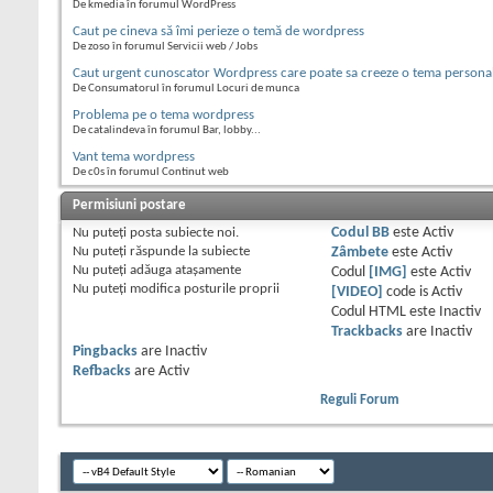
De kmedia în forumul WordPress
Caut pe cineva să îmi perieze o temă de wordpress
De zoso în forumul Servicii web / Jobs
Caut urgent cunoscator Wordpress care poate sa creeze o tema personal
De Consumatorul în forumul Locuri de munca
Problema pe o tema wordpress
De catalindeva în forumul Bar, lobby...
Vant tema wordpress
De c0s în forumul Continut web
Permisiuni postare
Nu puteţi
posta subiecte noi.
Codul BB
este
Activ
Nu puteţi
răspunde la subiecte
Zâmbete
este
Activ
Nu puteţi
adăuga ataşamente
Codul
[IMG]
este
Activ
Nu puteţi
modifica posturile proprii
[VIDEO]
code is
Activ
Codul HTML este
Inactiv
Trackbacks
are
Inactiv
Pingbacks
are
Inactiv
Refbacks
are
Activ
Reguli Forum