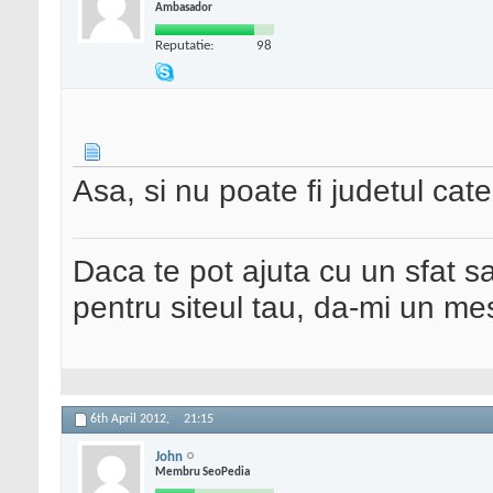
Ambasador
Reputatie:
98
Asa, si nu poate fi judetul cat
Daca te pot ajuta cu un sfat s
pentru siteul tau, da-mi un me
6th April 2012,
21:15
John
Membru SeoPedia