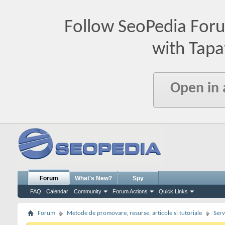
Follow SeoPedia For
with Tapa
Open in
Forum
What's New?
Spy
FAQ
Calendar
Community
Forum Actions
Quick Links
Forum
Metode de promovare, resurse, articole si tutoriale
Serv