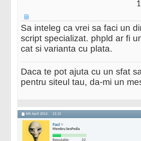
1
Sa inteleg ca vrei sa faci un 
script specializat. phpld ar fi 
cat si varianta cu plata.
Daca te pot ajuta cu un sfat s
pentru siteul tau, da-mi un me
6th April 2012,
21:12
Paul
Membru SeoPedia
Reputatie:
32