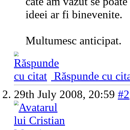
cate am vazut se poate 
ideei ar fi binevenite.
Multumesc anticipat.
Răspunde cu cita
29th July 2008,
20:59
#2