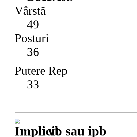
Vârstă
49
Posturi
36
Putere Rep
33
vb sau ipb