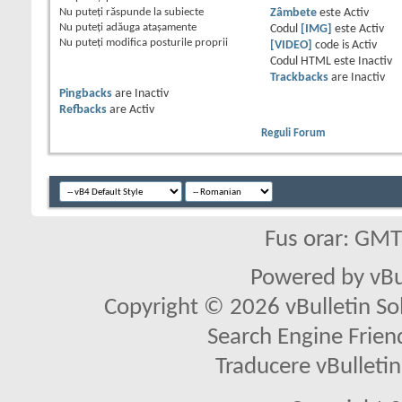
Nu puteţi
răspunde la subiecte
Zâmbete
este
Activ
Nu puteţi
adăuga ataşamente
Codul
[IMG]
este
Activ
Nu puteţi
modifica posturile proprii
[VIDEO]
code is
Activ
Codul HTML este
Inactiv
Trackbacks
are
Inactiv
Pingbacks
are
Inactiv
Refbacks
are
Activ
Reguli Forum
Fus orar: GM
Powered by vBu
Copyright © 2026 vBulletin Solu
Search Engine Frien
Traducere vBullet