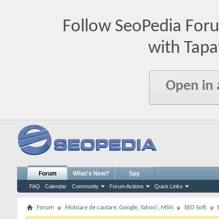
Follow SeoPedia For
with Tapa
Open in
Forum
What's New?
Spy
FAQ
Calendar
Community
Forum Actions
Quick Links
Forum
Motoare de cautare. Google, Yahoo!, MSN
SEO Soft