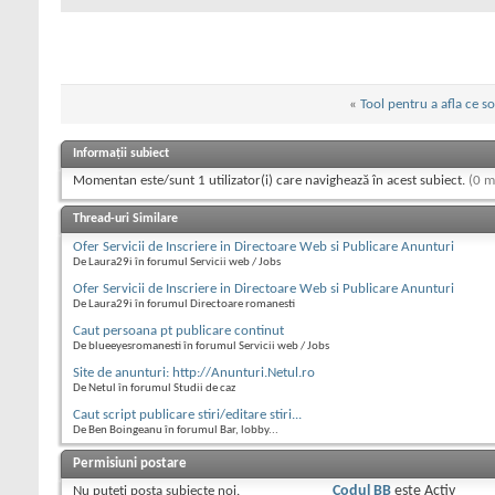
«
Tool pentru a afla ce so
Informații subiect
Momentan este/sunt 1 utilizator(i) care navighează în acest subiect.
(0 m
Thread-uri Similare
Ofer Servicii de Inscriere in Directoare Web si Publicare Anunturi
De Laura29i în forumul Servicii web / Jobs
Ofer Servicii de Inscriere in Directoare Web si Publicare Anunturi
De Laura29i în forumul Directoare romanesti
Caut persoana pt publicare continut
De blueeyesromanesti în forumul Servicii web / Jobs
Site de anunturi: http://Anunturi.Netul.ro
De Netul în forumul Studii de caz
Caut script publicare stiri/editare stiri...
De Ben Boingeanu în forumul Bar, lobby...
Permisiuni postare
Nu puteţi
posta subiecte noi.
Codul BB
este
Activ