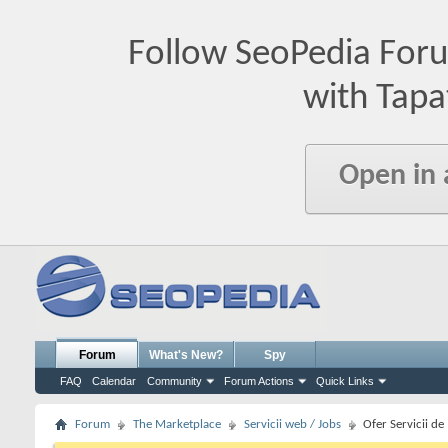
Follow SeoPedia For
with Tapa
Open in
Forum
What's New?
Spy
FAQ
Calendar
Community
Forum Actions
Quick Links
Forum
The Marketplace
Servicii web / Jobs
Ofer Servicii de