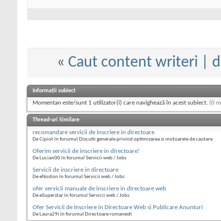
«
Caut content writeri |
Informații subiect
Momentan este/sunt 1 utilizator(i) care navighează în acest subiect.
(0 m
Thread-uri Similare
recomandare servicii de inscriere in directoare
De Cipiot în forumul Discutii generale privind optimizarea si motoarele de cautare
Oferim servicii de inscriere in directoare!
De Lucian00 în forumul Servicii web / Jobs
Servicii de inscriere in directoare
De eNoston în forumul Servicii web / Jobs
ofer servicii manuale de inscriere in directoare web
De eSuperstar în forumul Servicii web / Jobs
Ofer Servicii de Inscriere in Directoare Web si Publicare Anunturi
De Laura29i în forumul Directoare romanesti