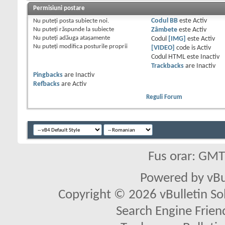
Permisiuni postare
Nu puteţi
posta subiecte noi.
Codul BB
este
Activ
Nu puteţi
răspunde la subiecte
Zâmbete
este
Activ
Nu puteţi
adăuga ataşamente
Codul
[IMG]
este
Activ
Nu puteţi
modifica posturile proprii
[VIDEO]
code is
Activ
Codul HTML este
Inactiv
Trackbacks
are
Inactiv
Pingbacks
are
Inactiv
Refbacks
are
Activ
Reguli Forum
Fus orar: GM
Powered by vBu
Copyright © 2026 vBulletin Solu
Search Engine Frien