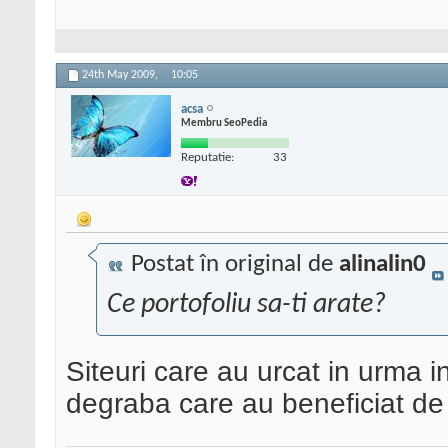
24th May 2009,
10:05
acsa
Membru SeoPedia
Reputatie:
33
Postat în original de
alinalin0
Ce portofoliu sa-ti arate?
Siteuri care au urcat in urma i
degraba care au beneficiat de 