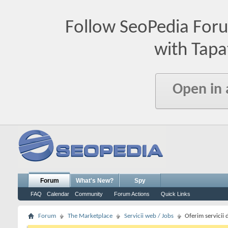
Follow SeoPedia For
with Tapa
Open in
Forum
What's New?
Spy
FAQ
Calendar
Community
Forum Actions
Quick Links
Forum
The Marketplace
Servicii web / Jobs
Oferim servicii 