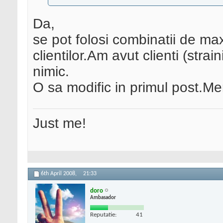
Da,
se pot folosi combinatii de m
clientilor.Am avut clienti (stra
nimic.
O sa modific in primul post.Me
Just me!
6th April 2008,
21:33
doro
Ambasador
Reputatie:
41