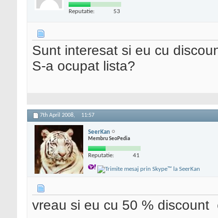
Reputatie:
53
Sunt interesat si eu cu disco
S-a ocupat lista?
7th April 2008,
11:57
SeerKan
Membru SeoPedia
Reputatie:
41
vreau si eu cu 50 % discount