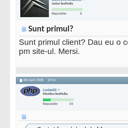
Junior SeoPedia
Reputatie:
0
Sunt primul?
Sunt primul client? Dau eu o 
pm site-ul. Mersi.
6th April 2008,
20:14
Lucian00
Membru SeoPedia
Reputatie:
34