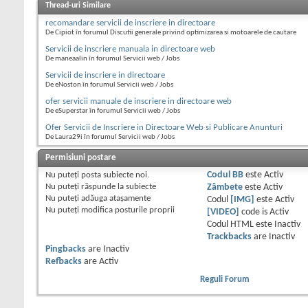
Thread-uri Similare
recomandare servicii de inscriere in directoare
De Cipiot în forumul Discutii generale privind optimizarea si motoarele de cautare
Servicii de inscriere manuala in directoare web
De maneaalin în forumul Servicii web / Jobs
Servicii de inscriere in directoare
De eNoston în forumul Servicii web / Jobs
ofer servicii manuale de inscriere in directoare web
De eSuperstar în forumul Servicii web / Jobs
Ofer Servicii de Inscriere in Directoare Web si Publicare Anunturi
De Laura29i în forumul Servicii web / Jobs
Permisiuni postare
Nu puteţi
posta subiecte noi.
Codul BB
este
Activ
Nu puteţi
răspunde la subiecte
Zâmbete
este
Activ
Nu puteţi
adăuga ataşamente
Codul
[IMG]
este
Activ
Nu puteţi
modifica posturile proprii
[VIDEO]
code is
Activ
Codul HTML este
Inactiv
Trackbacks
are
Inactiv
Pingbacks
are
Inactiv
Refbacks
are
Activ
Reguli Forum