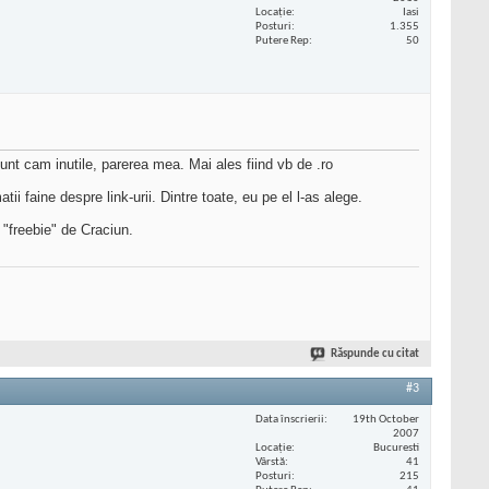
Locaţie
Iasi
Posturi
1.355
Putere Rep
50
nt cam inutile, parerea mea. Mai ales fiind vb de .ro
tii faine despre link-urii. Dintre toate, eu pe el l-as alege.
 "freebie" de Craciun.
Răspunde cu citat
#3
Data înscrierii
19th October
2007
Locaţie
Bucuresti
Vârstă
41
Posturi
215