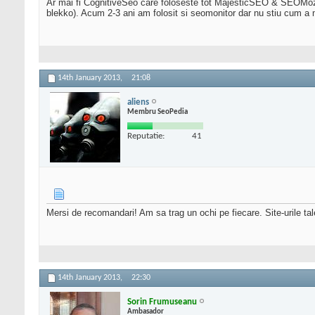
Ar mai fi CognitiveSeo care foloseste tot MajesticSEO & SEOMoz Me
blekko). Acum 2-3 ani am folosit si seomonitor dar nu stiu cum a 
14th January 2013,
21:08
aliens
Membru SeoPedia
Reputatie:
41
Mersi de recomandari! Am sa trag un ochi pe fiecare. Site-urile tal
14th January 2013,
22:30
Sorin Frumuseanu
Ambasador