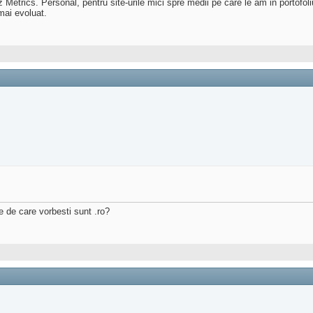
trics. Personal, pentru site-urile mici spre medii pe care le am in portofol
mai evoluat.
e de care vorbesti sunt .ro?