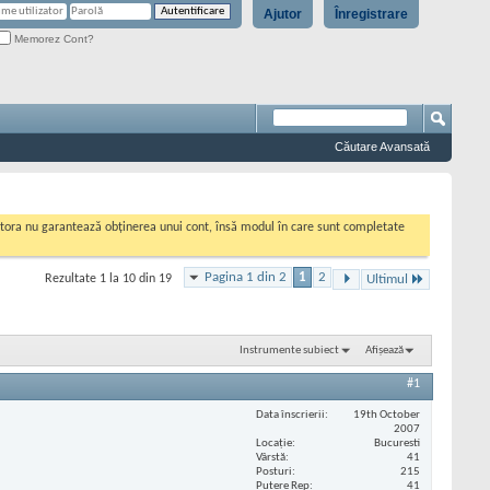
Ajutor
Înregistrare
Memorez Cont?
Căutare Avansată
cestora nu garantează obținerea unui cont, însă modul în care sunt completate
Pagina 1 din 2
1
2
Rezultate 1 la 10 din 19
Ultimul
Instrumente subiect
Afișează
#1
Data înscrierii
19th October
2007
Locaţie
Bucuresti
Vârstă
41
Posturi
215
Putere Rep
41