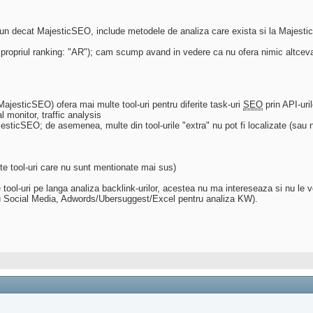
 bun decat MajesticSEO, include metodele de analiza care exista si la Majest
 propriul ranking: "AR"); cam scump avand in vedere ca nu ofera nimic altceva
ajesticSEO) ofera mai multe tool-uri pentru diferite task-uri
SEO
prin API-uri
 monitor, traffic analysis
esticSEO; de asemenea, multe din tool-urile "extra" nu pot fi localizate (sau 
 alte tool-uri care nu sunt mentionate mai sus)
 tool-uri pe langa analiza backlink-urilor, acestea nu ma intereseaza si nu le
ru Social Media, Adwords/Ubersuggest/Excel pentru analiza KW).