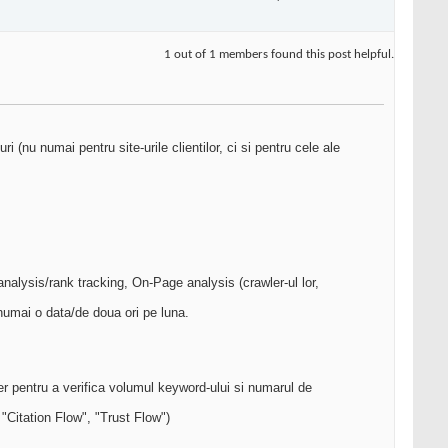
1 out of 1 members found this post helpful.
 (nu numai pentru site-urile clientilor, ci si pentru cele ale
alysis/rank tracking, On-Page analysis (crawler-ul lor,
 numai o data/de doua ori pe luna.
ker pentru a verifica volumul keyword-ului si numarul de
 "Citation Flow", "Trust Flow")