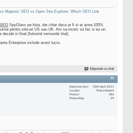
 vs Majestic SEO vs Open Site Explorer: Which SEO Link
SEO
SpyGlass pe lista, dar chiar daca ar fi si ar avea 100%
te numai pentru site-uri US sau UK. Am sa incerc sa fac si eu un
ecide in final (folosind versiunile trial).
anta Enterprise include acest lucru.
Răspunde cu citat
#6
Data înscrierii
10th April 2011
Locaţie
Piatra Neamt
Posturi
186
Putere Rep
29