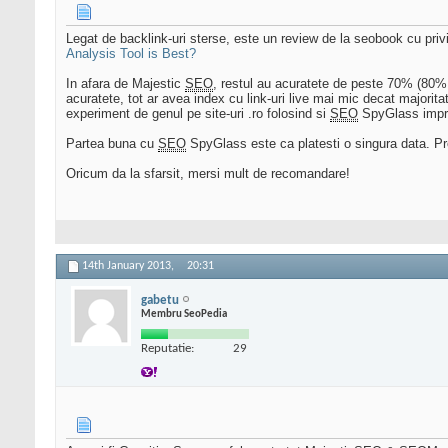
Legat de backlink-uri sterse, este un review de la seobook cu privin
Analysis Tool is Best?
In afara de Majestic
SEO
, restul au acuratete de peste 70% (80%
acuratete, tot ar avea index cu link-uri live mai mic decat majorita
experiment de genul pe site-uri .ro folosind si
SEO
SpyGlass impreun
Partea buna cu
SEO
SpyGlass este ca platesti o singura data. Pr
Oricum da la sfarsit, mersi mult de recomandare!
14th January 2013,
20:31
gabetu
Membru SeoPedia
Reputatie:
29