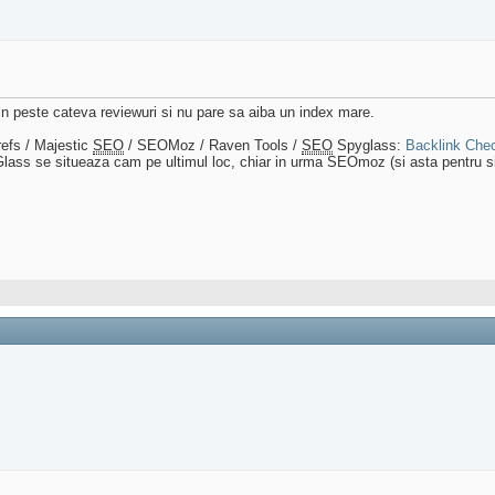
 peste cateva reviewuri si nu pare sa aiba un index mare.
efs / Majestic
SEO
/ SEOMoz / Raven Tools /
SEO
Spyglass:
Backlink Che
ass se situeaza cam pe ultimul loc, chiar in urma SEOmoz (si asta pentru sit