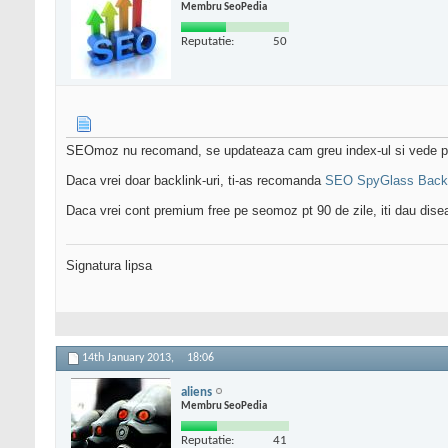
Membru SeoPedia
Reputatie:
50
SEOmoz nu recomand, se updateaza cam greu index-ul si vede putine 
Daca vrei doar backlink-uri, ti-as recomanda
SEO SpyGlass Backli
Daca vrei cont premium free pe seomoz pt 90 de zile, iti dau disear
Signatura lipsa
14th January 2013,
18:06
aliens
Membru SeoPedia
Reputatie:
41