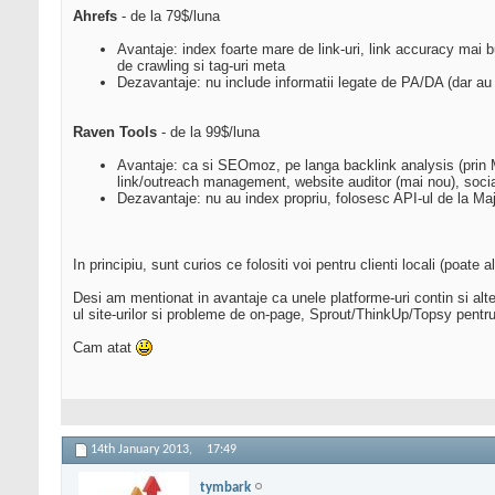
Ahrefs
- de la 79$/luna
Avantaje: index foarte mare de link-uri, link accuracy mai
de crawling si tag-uri meta
Dezavantaje: nu include informatii legate de PA/DA (dar au
Raven Tools
- de la 99$/luna
Avantaje: ca si SEOmoz, pe langa backlink analysis (prin M
link/outreach management, website auditor (mai nou), social
Dezavantaje: nu au index propriu, folosesc API-ul de la Maj
In principiu, sunt curios ce folositi voi pentru clienti locali (poate
Desi am mentionat in avantaje ca unele platforme-uri contin si alte
ul site-urilor si probleme de on-page, Sprout/ThinkUp/Topsy pent
Cam atat
14th January 2013,
17:49
tymbark