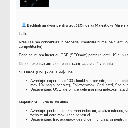
Backlink analysis pentru .ro: SEOmoz vs Majestic vs Ahrefs 
Hallo,
Vreau sa ma concentrez in perioada urmatoare numai pe clienti locali
competitorilor).
Pana acum am lucrat cu OSE (SEOmoz) pentru clientii US si nu am a
Din ce research am facut pana acum, as avea 4 variante:
SEOmoz (OSE)
- de la 99$/luna
Avantaje: export cate 100k backlinks per site, contine toa
max 10k pagini per site), Followerwonk, GetListed, Social M
Dezavantaje: OSE are printre cele mai mici index-uri fata de 
MajesticSEO
- de la 39€/luna
Avantaje: printre cele mai mari index-uri, analiza istorica, 
website-uri care rank-uiesc pentru el
Dezavantaje: link accuracy destul de mic, chiar si pentru in