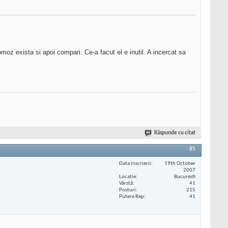
moz exista si apoi compari. Ce-a facut el e inutil. A incercat sa
Răspunde cu citat
#5
Data înscrierii
19th October
2007
Locaţie
Bucuresti
Vârstă
41
Posturi
215
Putere Rep
41