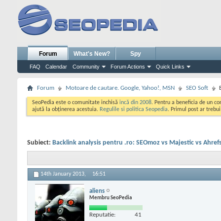
Forum
What's New?
Spy
FAQ
Calendar
Community
Forum Actions
Quick Links
Forum
Motoare de cautare. Google, Yahoo!, MSN
SEO Soft
SeoPedia este o comunitate inchisă
incă din 2008
. Pentru a beneficia de un c
ajută la obținerea acestuia.
Regulile si politica Seopedia
. Primul post ar trebu
Subiect:
Backlink analysis pentru .ro: SEOmoz vs Majestic vs Ahref
14th January 2013,
16:51
aliens
Membru SeoPedia
Reputatie:
41