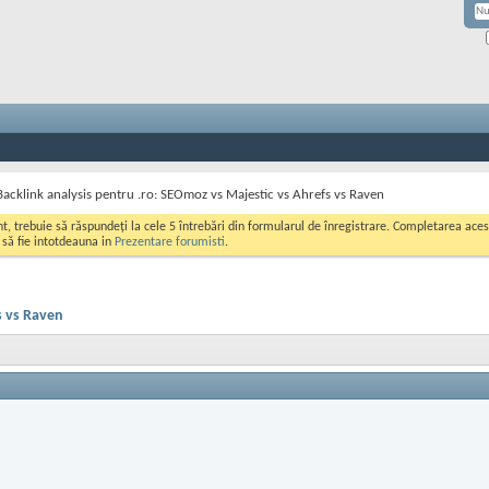
Backlink analysis pentru .ro: SEOmoz vs Majestic vs Ahrefs vs Raven
ont, trebuie să răspundeți la cele 5 întrebări din formularul de înregistrare. Completarea a
i să fie intotdeauna in
Prezentare forumisti
.
s vs Raven