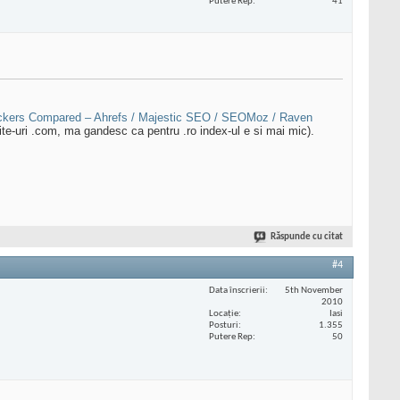
Putere Rep
41
ckers Compared – Ahrefs / Majestic SEO / SEOMoz / Raven
e-uri .com, ma gandesc ca pentru .ro index-ul e si mai mic).
Răspunde cu citat
#4
Data înscrierii
5th November
2010
Locaţie
Iasi
Posturi
1.355
Putere Rep
50