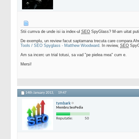
Stii cumva de unde isi ia index-ul
SEO
SpyGlass? M-am uitat putin
De exemplu, un review facut saptamana trecuta care compara Ahr
Tools / SEO Spyglass - Matthew Woodward
. In review,
SEO
SpyGl
Am sa incerc un trial totusi, sa vad "pe pielea mea" cum e.
Mersi!
14th January 2013,
19:47
tymbark
Membru SeoPedia
Reputatie:
50