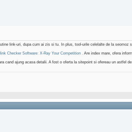
link-uri, dupa cum ai zis si tu. In plus, tool-urile celelalte de la seomoz su
nk Checker Software: X-Ray Your Competition
. Are index mare, ofera informa
a cand ajung acasa detalii. A fost o oferta la sitepoint si ofereau un astfel de