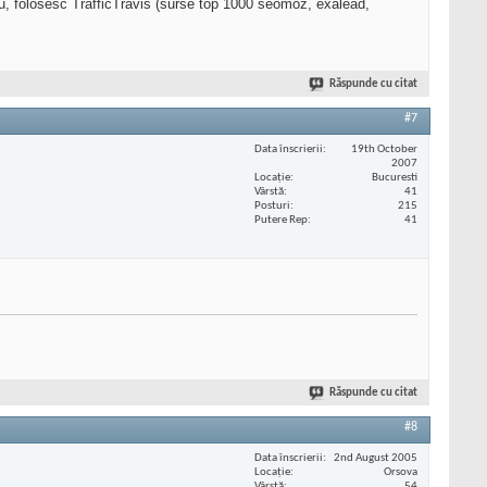
iu, folosesc TrafficTravis (surse top 1000 seomoz, exalead,
Răspunde cu citat
#7
Data înscrierii
19th October
2007
Locaţie
Bucuresti
Vârstă
41
Posturi
215
Putere Rep
41
Răspunde cu citat
#8
Data înscrierii
2nd August 2005
Locaţie
Orsova
Vârstă
54