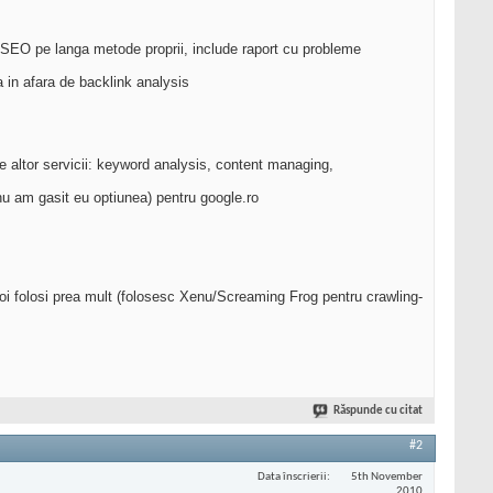
icSEO pe langa metode proprii, include raport cu probleme
 in afara de backlink analysis
le altor servicii: keyword analysis, content managing,
nu am gasit eu optiunea) pentru google.ro
 voi folosi prea mult (folosesc Xenu/Screaming Frog pentru crawling-
Răspunde cu citat
#2
Data înscrierii
5th November
2010