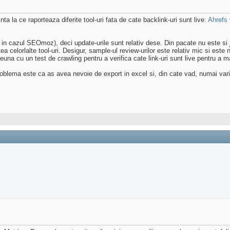
ta la ce raporteaza diferite tool-uri fata de cate backlink-uri sunt live:
Ahrefs
 in cazul SEOmoz), deci update-urile sunt relativ dese. Din pacate nu este si
tea celorlalte tool-uri. Desigur, sample-ul review-urilor este relativ mic si es
a cu un test de crawling pentru a verifica cate link-uri sunt live pentru a ma d
oblema este ca as avea nevoie de export in excel si, din cate vad, numai vari