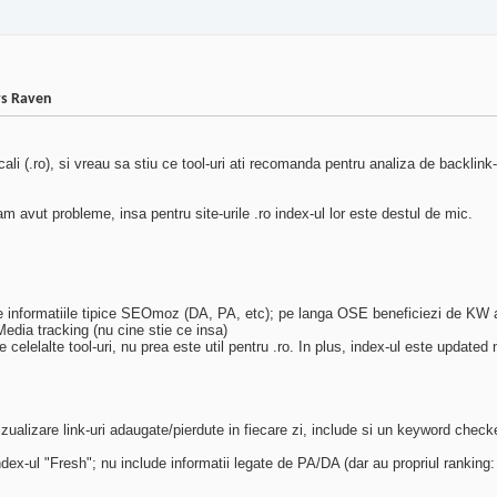
vs Raven
 (.ro), si vreau sa stiu ce tool-uri ati recomanda pentru analiza de backlink-uri
vut probleme, insa pentru site-urile .ro index-ul lor este destul de mic.
te informatiile tipice SEOmoz (DA, PA, etc); pe langa OSE beneficiezi de KW an
edia tracking (nu cine stie ce insa)
celelalte tool-uri, nu prea este util pentru .ro. In plus, index-ul este updated
vizualizare link-uri adaugate/pierdute in fiecare zi, include si un keyword chec
dex-ul "Fresh"; nu include informatii legate de PA/DA (dar au propriul ranking: