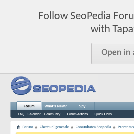
Follow SeoPedia For
with Tapa
Open in
Forum
What's New?
Spy
FAQ
Calendar
Community
Forum Actions
Quick Links
Forum
Chestiuni generale
Comunitatea Seopedia
Prezentare