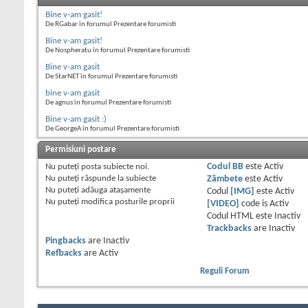
Bine v-am gasit!
De RGabar în forumul Prezentare forumisti
Bine v-am gasit!
De Nospheratu în forumul Prezentare forumisti
Bine v-am gasit
De StarNET în forumul Prezentare forumisti
bine v-am gasit
De agnus în forumul Prezentare forumisti
Bine v-am gasit :)
De GeorgeA în forumul Prezentare forumisti
Permisiuni postare
Nu puteţi
posta subiecte noi.
Codul BB
este
Activ
Nu puteţi
răspunde la subiecte
Zâmbete
este
Activ
Nu puteţi
adăuga ataşamente
Codul
[IMG]
este
Activ
Nu puteţi
modifica posturile proprii
[VIDEO]
code is
Activ
Codul HTML este
Inactiv
Trackbacks
are
Inactiv
Pingbacks
are
Inactiv
Refbacks
are
Activ
Reguli Forum