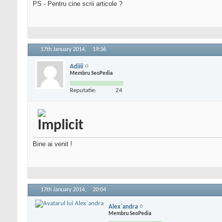
PS - Pentru cine scrii articole ?
17th January 2014,
19:36
Adiiii
Membru SeoPedia
Reputatie:
24
Bine ai venit !
17th January 2014,
20:04
Alex`andra
Membru SeoPedia