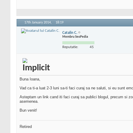
17th January 2014,
18:19
Catalin C.
Membru SeoPedia
Reputatie:
45
Buna Ioana,
Vad ca ti-a luat 2-3 luni sa-ti faci curaj sa ne saluti, si eu sunt emo
Asteptam un link cand iti faci curaj sa publici blogul, precum si z
asemenea.
Bun venit!
Retired