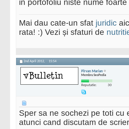
in portofoliu niste nume foart
Mai dau cate-un sfat
juridic
aic
rata! :) Vezi și sfaturi de
nutriti
2nd April 2012,
15:54
Pîrvan Marian
Membru SeoPedia
Reputatie:
30
Sper sa ne sochezi pe toti cu 
atunci cand discutam de scriere