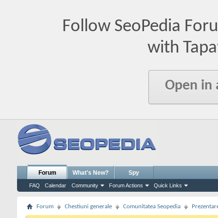
Follow SeoPedia For
with Tapa
Open in
Forum
What's New?
Spy
FAQ
Calendar
Community
Forum Actions
Quick Links
Forum
Chestiuni generale
Comunitatea Seopedia
Prezentare