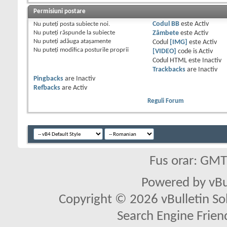
Permisiuni postare
Nu puteţi
posta subiecte noi.
Codul BB
este
Activ
Nu puteţi
răspunde la subiecte
Zâmbete
este
Activ
Nu puteţi
adăuga ataşamente
Codul
[IMG]
este
Activ
Nu puteţi
modifica posturile proprii
[VIDEO]
code is
Activ
Codul HTML este
Inactiv
Trackbacks
are
Inactiv
Pingbacks
are
Inactiv
Refbacks
are
Activ
Reguli Forum
Fus orar: GM
Powered by vBu
Copyright © 2026 vBulletin Solu
Search Engine Frien