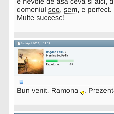
e nevoie de asa ceva si aici, d
domeniul
seo
,
sem
, e perfect.
Multe succese!
2nd April 2012,
11:59
Bogdan Calin
Membru SeoPedia
Reputatie:
49
Bun venit, Ramona
. Prezent