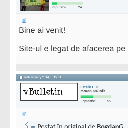
Reputatie:
24
Bine ai venit!
Site-ul e legat de afacerea pe
26th January 2014,
15:01
Catalin C.
Membru SeoPedia
Reputatie:
45
Postat în original de
BogdanG