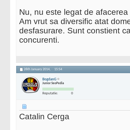
Nu, nu este legat de afacerea 
Am vrut sa diversific atat dome
desfasurare. Sunt constient c
concurenti.
26th January 2014,
15:54
BogdanG
Junior SeoPedia
Reputatie:
0
Catalin Cerga