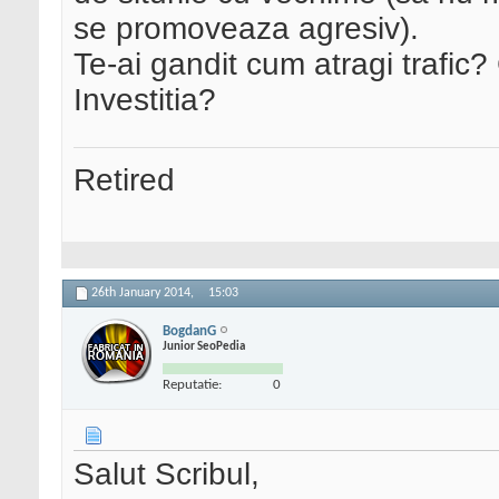
se promoveaza agresiv).
Te-ai gandit cum atragi trafic
Investitia?
Retired
26th January 2014,
15:03
BogdanG
Junior SeoPedia
Reputatie:
0
Salut Scribul,