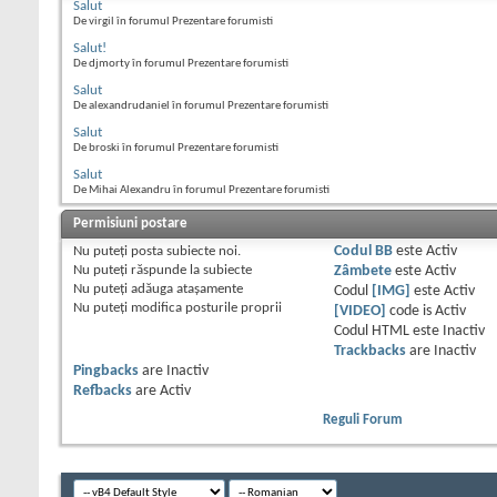
Salut
De virgil în forumul Prezentare forumisti
Salut!
De djmorty în forumul Prezentare forumisti
Salut
De alexandrudaniel în forumul Prezentare forumisti
Salut
De broski în forumul Prezentare forumisti
Salut
De Mihai Alexandru în forumul Prezentare forumisti
Permisiuni postare
Nu puteţi
posta subiecte noi.
Codul BB
este
Activ
Nu puteţi
răspunde la subiecte
Zâmbete
este
Activ
Nu puteţi
adăuga ataşamente
Codul
[IMG]
este
Activ
Nu puteţi
modifica posturile proprii
[VIDEO]
code is
Activ
Codul HTML este
Inactiv
Trackbacks
are
Inactiv
Pingbacks
are
Inactiv
Refbacks
are
Activ
Reguli Forum