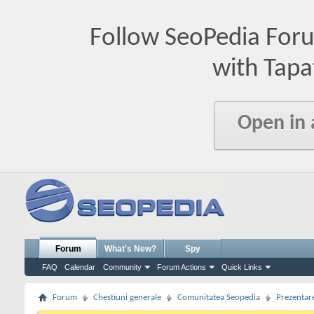
Follow SeoPedia For
with Tapa
Open in
Forum
What's New?
Spy
FAQ
Calendar
Community
Forum Actions
Quick Links
Forum
Chestiuni generale
Comunitatea Seopedia
Prezentare