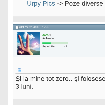
Urpy Pics
-> Poze diverse
31st March 2008,
15:24
doro
Ambasador
Reputatie:
41
Şi la mine tot zero.. şi folose
3 luni.