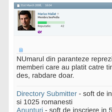
31st March 2008,
16:04
Marius Mailat
Membru SeoPedia
Reputatie:
42
NUmarul din paranteze reprezi
memberi care au platit catre ti
des, rabdare doar.
Directory Submitter
- soft de i
si 1025 romanesti
Anunturi
- soft de inscriere in 