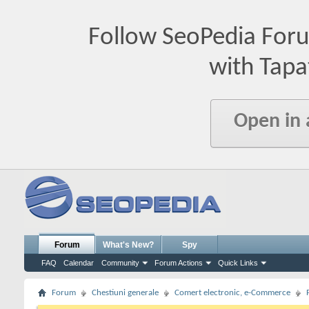
Follow SeoPedia For
with Tapa
Open in
Forum
What's New?
Spy
FAQ
Calendar
Community
Forum Actions
Quick Links
Forum
Chestiuni generale
Comert electronic, e-Commerce