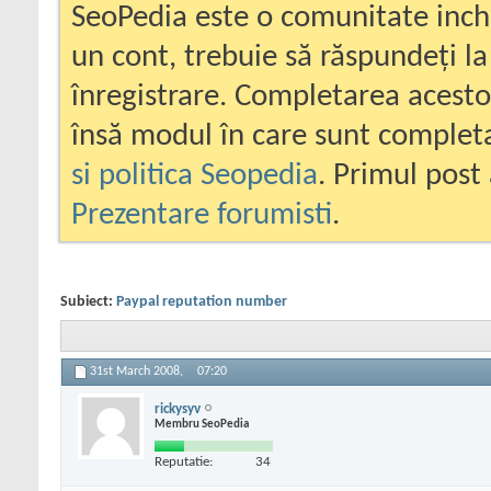
SeoPedia este o comunitate inc
un cont, trebuie să răspundeți la
înregistrare. Completarea acesto
însă modul în care sunt completa
si politica Seopedia
. Primul post 
Prezentare forumisti
.
Subiect:
Paypal reputation number
31st March 2008,
07:20
rickysyv
Membru SeoPedia
Reputatie:
34