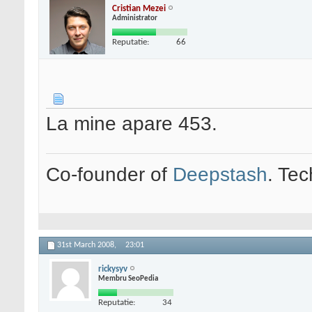
Cristian Mezei
Administrator
Reputatie:
66
La mine apare 453.
Co-founder of
Deepstash
. Tec
31st March 2008,
23:01
rickysyv
Membru SeoPedia
Reputatie:
34