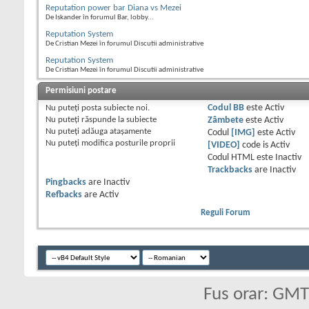
Reputation power bar Diana vs Mezei
De Iskander în forumul Bar, lobby...
Reputation System
De Cristian Mezei în forumul Discutii administrative
Reputation System
De Cristian Mezei în forumul Discutii administrative
Permisiuni postare
Nu puteţi
posta subiecte noi.
Codul BB
este
Activ
Nu puteţi
răspunde la subiecte
Zâmbete
este
Activ
Nu puteţi
adăuga ataşamente
Codul
[IMG]
este
Activ
Nu puteţi
modifica posturile proprii
[VIDEO]
code is
Activ
Codul HTML este
Inactiv
Trackbacks
are
Inactiv
Pingbacks
are
Inactiv
Refbacks
are
Activ
Reguli Forum
Fus orar: GM