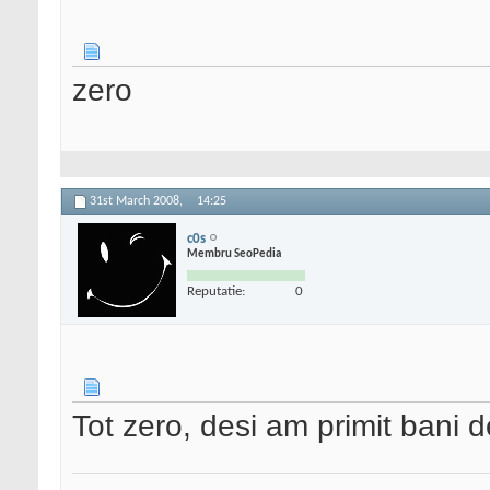
zero
31st March 2008,
14:25
c0s
Membru SeoPedia
Reputatie:
0
Tot zero, desi am primit bani d