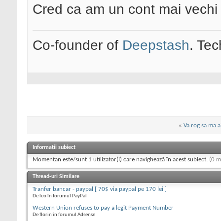
Cred ca am un cont mai vechi R
Co-founder of
Deepstash
. Tec
«
Va rog sa ma aj
Informații subiect
Momentan este/sunt 1 utilizator(i) care navighează în acest subiect.
(0 m
Thread-uri Similare
Tranfer bancar - paypal [ 70$ via paypal pe 170 lei ]
De leo în forumul PayPal
Western Union refuses to pay a legit Payment Number
De florin în forumul Adsense