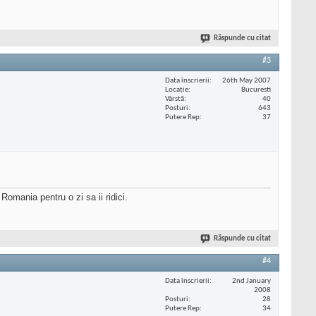
Răspunde cu citat
#3
Data înscrierii
26th May 2007
Locaţie
Bucuresti
Vârstă
40
Posturi
643
Putere Rep
37
Romania pentru o zi sa ii ridici.
Răspunde cu citat
#4
Data înscrierii
2nd January
2008
Posturi
28
Putere Rep
34