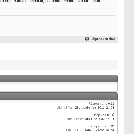
m ca sunt numai scandaluri, pai daca romanu face din tantar
Răspunde cu citat
Răspunsuri:
611
Ultimul Post:
29th September 2016,
21:28
Răspunsuri:
6
Ultimul Post:
28th June 2009,
19:51
Răspunsuri:
10
Ultimul Post:
24th July 2008,
08:34