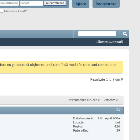
Ajutor
Înregistrare
Memorez Cont?
Căutare Avansată
cestora nu garantează obținerea unui cont, însă modul în care sunt completate
Rezultate 1 la 9 din 9
Instrumente subiect
Afișează
#1
Data înscrierii
25th April 2006
Locaţie
Iasi
Posturi
424
Putere Rep
39