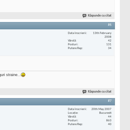
Răspunde cu citat
#6
Data înscrierii
13th February
2008
Vârstă
42
Posturi
131
Putere Rep
34
ri straine...
Răspunde cu citat
#7
Data înscrierii
20th May 2007
Locaţie
Bucuresti
Vârstă
44
Posturi
863
Putere Rep
40