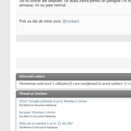
Sa fiu sincer are dreptate, ce atata zarva pentru un paragraf? Ai i
armasar, mi se pare normal.
Poti sa dai de mine usor,
@contact
.
Informații subiect
Momentan este/sunt 1 utilizator(i) care navighează în acest subiect.
(0 m
Thread-uri Similare
NOU! Google plateste si prin Western Union
De Netul în forumul Adsense
Incasari Western Union
De alecs în forumul Adsense
Ridicati-va western-ul in 35 de zile!
De fellow în forumul Adsense