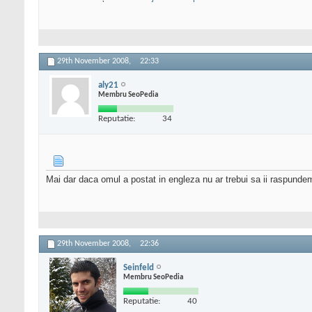
29th November 2008,
22:33
aly21
Membru SeoPedia
Reputatie:
34
Mai dar daca omul a postat in engleza nu ar trebui sa ii raspundem l
29th November 2008,
22:36
Seinfeld
Membru SeoPedia
Reputatie:
40