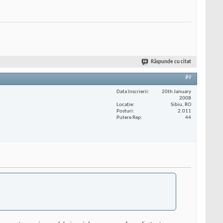
Răspunde cu citat
#9
Data înscrierii
20th January
2008
Locaţie
Sibiu, RO
Posturi
2.011
Putere Rep
44