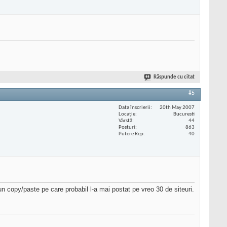
Răspunde cu citat
#5
Data înscrierii
20th May 2007
Locaţie
Bucuresti
Vârstă
44
Posturi
863
Putere Rep
40
un copy/paste pe care probabil l-a mai postat pe vreo 30 de siteuri.