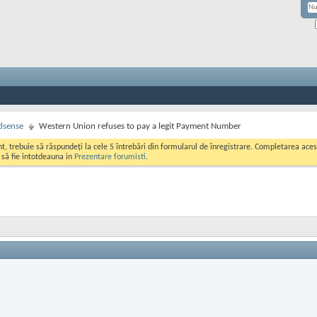
dsense
Western Union refuses to pay a legit Payment Number
ont, trebuie să răspundeți la cele 5 întrebări din formularul de înregistrare. Completarea a
i să fie intotdeauna in
Prezentare forumisti
.