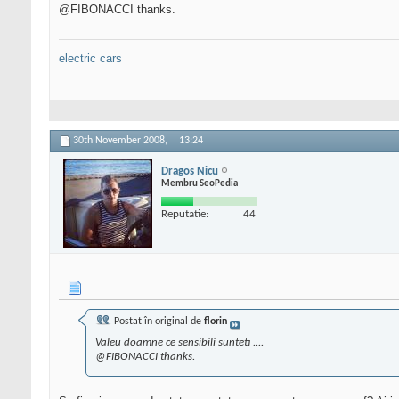
@FIBONACCI thanks.
electric cars
30th November 2008,
13:24
Dragos Nicu
Membru SeoPedia
Reputatie:
44
Postat în original de
florin
Valeu doamne ce sensibili sunteti ....
@FIBONACCI thanks.