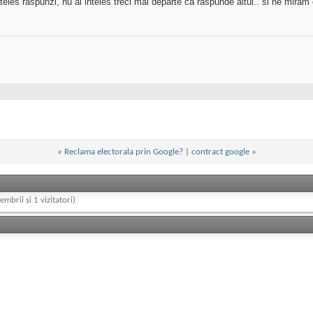
nteles raspunzi, nu ai inteles treci mai departe ca raspunde altul.. si ne mira
«
Reclama electorala prin Google?
|
contract google
»
embrii și 1 vizitatori)