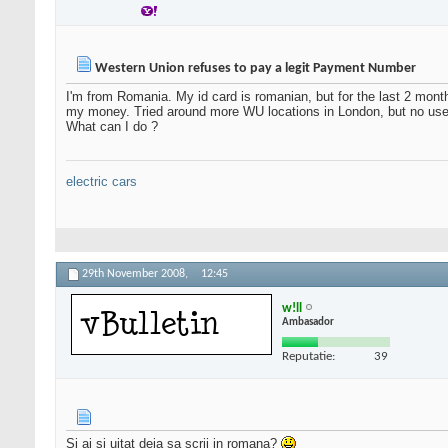
Western Union refuses to pay a legit Payment Number
I'm from Romania. My id card is romanian, but for the last 2 mo
my money. Tried around more WU locations in London, but no use
What can I do ?
electric cars
29th November 2008,
12:45
w!ll
Ambasador
Reputatie:
39
Si ai si uitat deja sa scrii in romana?