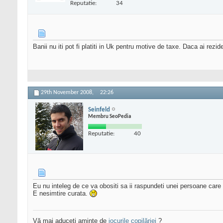
Reputatie:
34
Banii nu iti pot fi platiti in Uk pentru motive de taxe. Daca ai rezi
29th November 2008,
22:26
Seinfeld
Membru SeoPedia
Reputatie:
40
Eu nu inteleg de ce va obositi sa ii raspundeti unei persoane care 
E nesimtire curata.
Vă mai aduceți aminte de
jocurile copilăriei
?