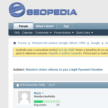
Forum
What's New?
Spy
FAQ
Calendar
Community
Forum Actions
Quick Links
Forum
Motoare de cautare. Google, Yahoo!, MSN
Google
A
SeoPedia este o comunitate inchisă
incă din 2008
. Pentru a beneficia de un c
ajută la obținerea acestuia.
Regulile si politica Seopedia
. Primul post ar trebu
Subiect:
Western Union refuses to pay a legit Payment Number
29th November 2008,
12:27
florin
Membru SeoPedia
Reputatie:
39