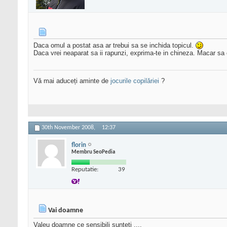
Daca omul a postat asa ar trebui sa se inchida topicul.
Daca vrei neaparat sa ii rapunzi, exprima-te in chineza. Macar sa 
Vă mai aduceți aminte de
jocurile copilăriei
?
30th November 2008,
12:37
florin
Membru SeoPedia
Reputatie:
39
Vai doamne
Valeu doamne ce sensibili sunteti ....