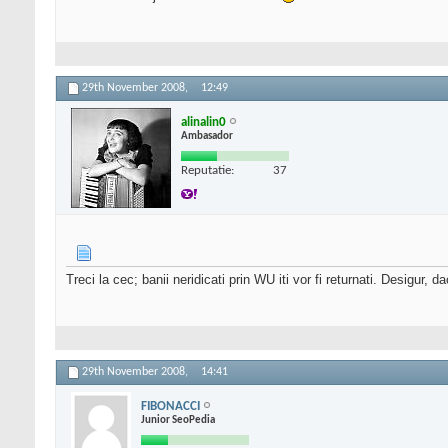
29th November 2008,
12:49
alinalin0
Ambasador
Reputatie:
37
Treci la cec; banii neridicati prin WU iti vor fi returnati. Desigur,
29th November 2008,
14:41
FIBONACCI
Junior SeoPedia