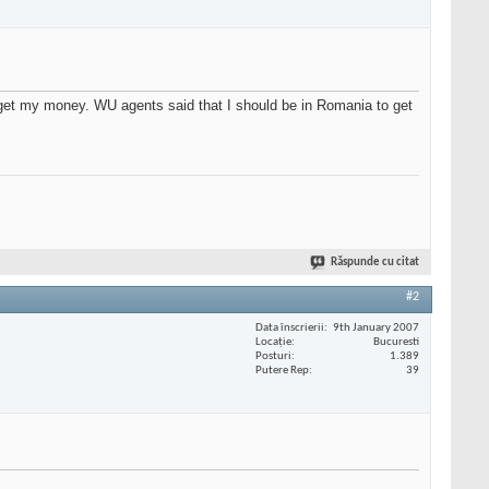
 get my money. WU agents said that I should be in Romania to get
Răspunde cu citat
#2
Data înscrierii
9th January 2007
Locaţie
Bucuresti
Posturi
1.389
Putere Rep
39