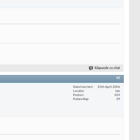
Răspunde cu citat
#8
Data înscrierii
25th April 2006
Locaţie
Iasi
Posturi
424
Putere Rep
39