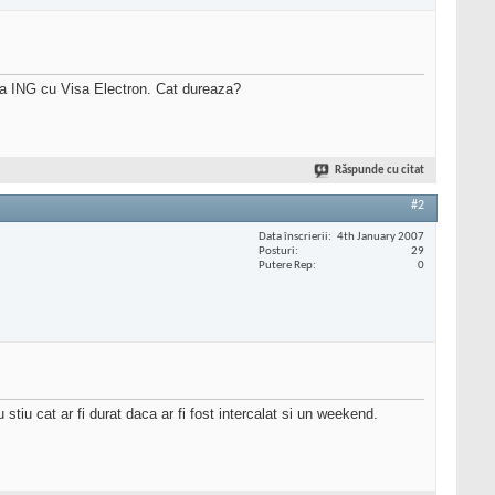
 la ING cu Visa Electron. Cat dureaza?
Răspunde cu citat
#2
Data înscrierii
4th January 2007
Posturi
29
Putere Rep
0
stiu cat ar fi durat daca ar fi fost intercalat si un weekend.