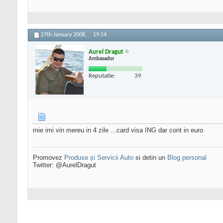
27th January 2008,
19:14
Aurel Dragut
Ambasador
Reputatie:
39
mie imi vin mereu in 4 zile ...card visa ING dar cont in euro
Promovez
Produse și Servicii Auto
si detin un
Blog personal
Twitter: @AurelDragut