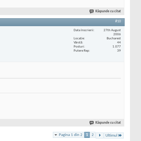
Răspunde cu citat
#10
Data înscrierii
27th August
2006
Locaţie
Bucharest
Vârstă
44
Posturi
1.077
Putere Rep
39
Răspunde cu citat
Pagina 1 din 2
1
2
Ultimul