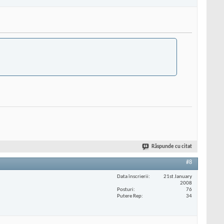
Răspunde cu citat
#8
Data înscrierii
21st January
2008
Posturi
76
Putere Rep
34