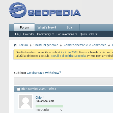
Forum
What's New?
Spy
FAQ
Calendar
Community
Forum Actions
Quick Links
Forum
Chestiuni generale
Comert electronic, e-Commerce
SeoPedia este o comunitate inchisă
incă din 2008
. Pentru a beneficia de un c
ajută la obținerea acestuia.
Regulile si politica Seopedia
. Primul post ar trebu
Subiect:
Cat dureaza withdraw?
5th November 2007,
08:53
Chip
Junior SeoPedia
Reputatie:
0