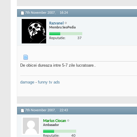
7th November 2007,
16:24
Razvanel
Membru SeoPedia
Reputatie:
37
De obicei dureaza intre 5-7 zile lucratoare..
damage
-
funny tv ads
7th November 2007,
22:43
Marius Ciocan
Ambasador
Reputatie:
40