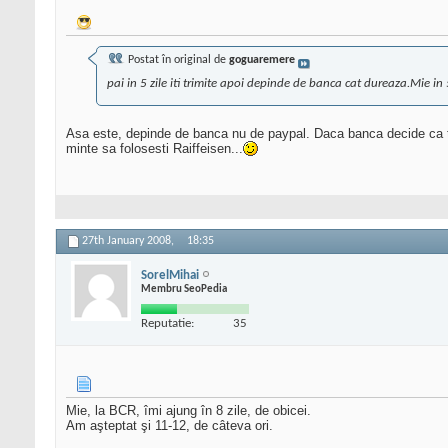
Postat în original de
goguaremere
pai in 5 zile iti trimite apoi depinde de banca cat dureaza.Mie in 
Asa este, depinde de banca nu de paypal. Daca banca decide ca tranz
minte sa folosesti Raiffeisen...
27th January 2008,
18:35
SorelMihai
Membru SeoPedia
Reputatie:
35
Mie, la BCR, îmi ajung în 8 zile, de obicei.
Am aşteptat şi 11-12, de câteva ori.