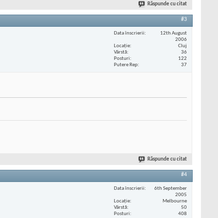
Răspunde cu citat
#3
Data înscrierii
12th August
2006
Locaţie
Cluj
Vârstă
36
Posturi
122
Putere Rep
37
Răspunde cu citat
#4
Data înscrierii
6th September
2005
Locaţie
Melbourne
Vârstă
50
Posturi
408