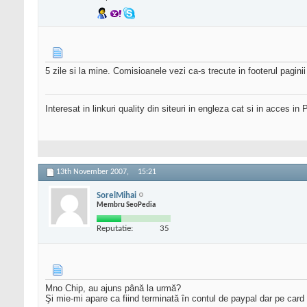
5 zile si la mine. Comisioanele vezi ca-s trecute in footerul paginii
Interesat in linkuri quality din siteuri in engleza cat si in acces 
13th November 2007,
15:21
SorelMihai
Membru SeoPedia
Reputatie:
35
Mno Chip, au ajuns până la urmă?
Şi mie-mi apare ca fiind terminată în contul de paypal dar pe card