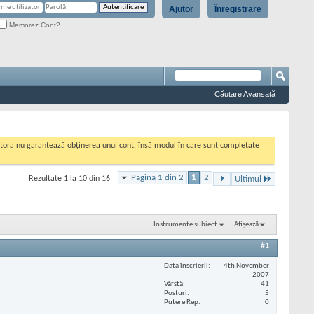
Ajutor
Înregistrare
Memorez Cont?
Căutare Avansată
cestora nu garantează obținerea unui cont, însă modul în care sunt completate
Pagina 1 din 2
1
2
Rezultate 1 la 10 din 16
Ultimul
Instrumente subiect
Afișează
#1
Data înscrierii
4th November
2007
Vârstă
41
Posturi
5
Putere Rep
0