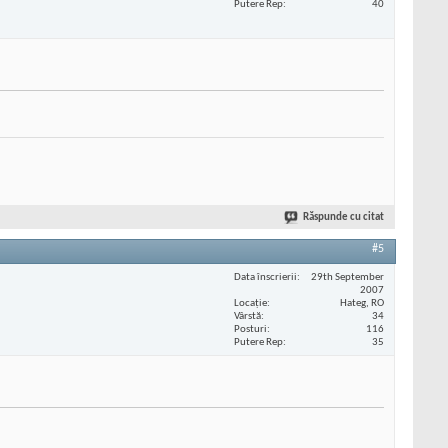
Putere Rep
40
Răspunde cu citat
#5
Data înscrierii
29th September
2007
Locaţie
Hateg, RO
Vârstă
34
Posturi
116
Putere Rep
35