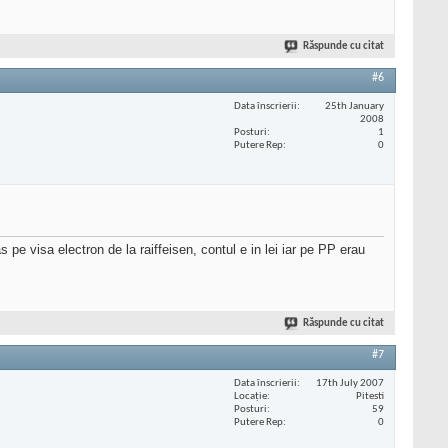
Răspunde cu citat
#6
Data înscrierii
25th January
2008
Posturi
1
Putere Rep
0
e visa electron de la raiffeisen, contul e in lei iar pe PP erau
Răspunde cu citat
#7
Data înscrierii
17th July 2007
Locaţie
Pitesti
Posturi
59
Putere Rep
0