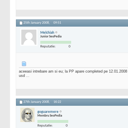
25th January 2008,
09:51
Melchiah
Junior SeoPedia
Reputatie:
0
aceeasi intrebare am si eu; la PP apare completed pe 12.01.2008 si
usd ...
27th January 2008,
16:22
goguaremere
Membru SeoPedia
Reputatie:
0