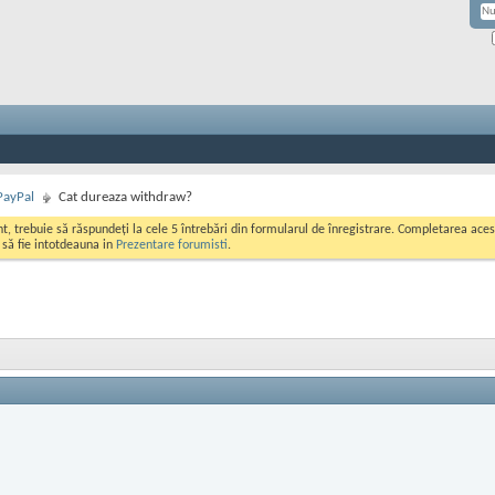
PayPal
Cat dureaza withdraw?
ont, trebuie să răspundeți la cele 5 întrebări din formularul de înregistrare. Completarea a
i să fie intotdeauna in
Prezentare forumisti
.