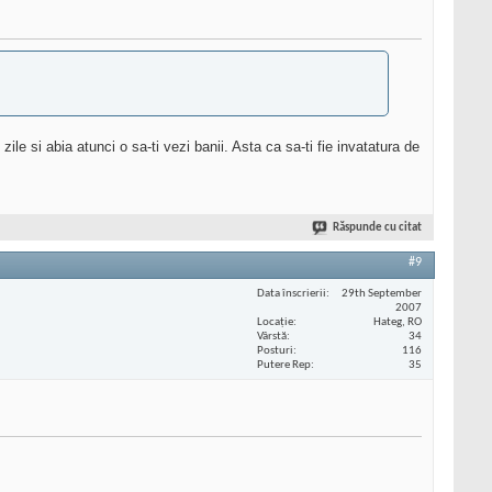
e si abia atunci o sa-ti vezi banii. Asta ca sa-ti fie invatatura de
Răspunde cu citat
#9
Data înscrierii
29th September
2007
Locaţie
Hateg, RO
Vârstă
34
Posturi
116
Putere Rep
35