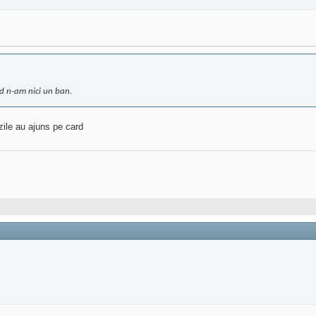
rd n-am nici un ban.
 zile au ajuns pe card