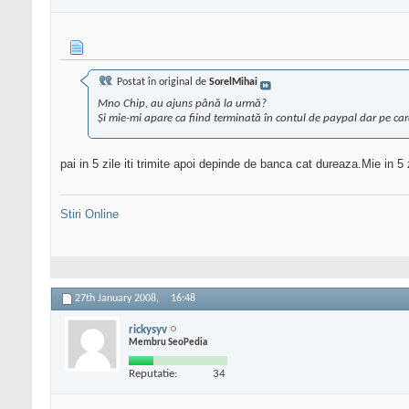
Postat în original de
SorelMihai
Mno Chip, au ajuns până la urmă?
Şi mie-mi apare ca fiind terminată în contul de paypal dar pe ca
pai in 5 zile iti trimite apoi depinde de banca cat dureaza.Mie in 5
Stiri Online
27th January 2008,
16:48
rickysyv
Membru SeoPedia
Reputatie:
34