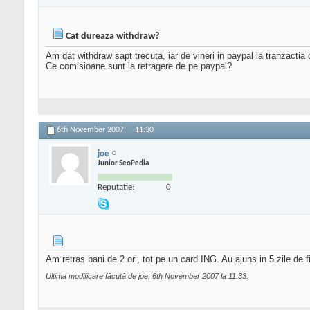
Cat dureaza withdraw?
Am dat withdraw sapt trecuta, iar de vineri in paypal la tranzacti
Ce comisioane sunt la retragere de pe paypal?
6th November 2007,
11:30
joe
Junior SeoPedia
Reputatie:
0
Am retras bani de 2 ori, tot pe un card ING. Au ajuns in 5 zile de f
Ultima modificare făcută de joe; 6th November 2007 la
11:33
.