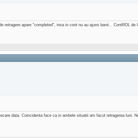
a de retragere apare "completed", insa in cont nu au ajuns banii... ContROL de
iecare data. Coincidenta face ca in ambele situatii am facut retragerea luni. Nu 