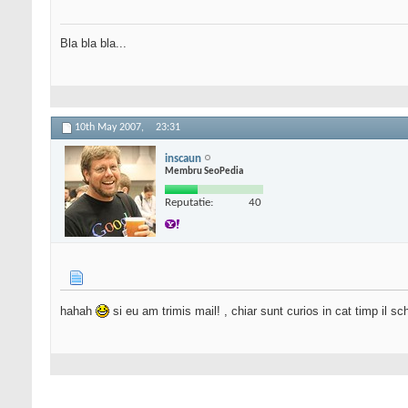
Bla bla bla...
10th May 2007,
23:31
inscaun
Membru SeoPedia
Reputatie:
40
hahah
si eu am trimis mail! , chiar sunt curios in cat timp il s