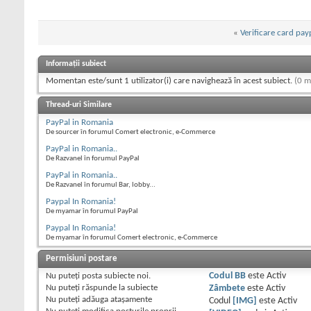
«
Verificare card pay
Informații subiect
Momentan este/sunt 1 utilizator(i) care navighează în acest subiect.
(0 m
Thread-uri Similare
PayPal in Romania
De sourcer în forumul Comert electronic, e-Commerce
PayPal in Romania..
De Razvanel în forumul PayPal
PayPal in Romania..
De Razvanel în forumul Bar, lobby...
Paypal In Romania!
De myamar în forumul PayPal
Paypal In Romania!
De myamar în forumul Comert electronic, e-Commerce
Permisiuni postare
Nu puteţi
posta subiecte noi.
Codul BB
este
Activ
Nu puteţi
răspunde la subiecte
Zâmbete
este
Activ
Nu puteţi
adăuga ataşamente
Codul
[IMG]
este
Activ