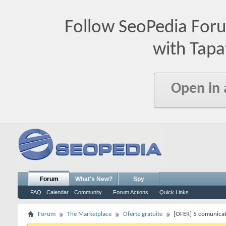
Follow SeoPedia For
with Tapa
Open in
Forum
What's New?
Spy
FAQ
Calendar
Community
Forum Actions
Quick Links
Forum
The Marketplace
Oferte gratuite
[OFER] 5 comunicat