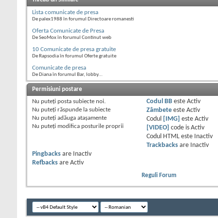
Thread-uri Similare
Lista comunicate de presa
De palex1988 în forumul Directoare romanesti
Oferta Comunicate de Presa
De SeoMox în forumul Continut web
10 Comunicate de presa gratuite
De Rapsodia în forumul Oferte gratuite
Comunicate de presa
De Diana în forumul Bar, lobby...
Permisiuni postare
Nu puteţi
posta subiecte noi.
Codul BB
este
Activ
Nu puteţi
răspunde la subiecte
Zâmbete
este
Activ
Nu puteţi
adăuga ataşamente
Codul
[IMG]
este
Activ
Nu puteţi
modifica posturile proprii
[VIDEO]
code is
Activ
Codul HTML este
Inactiv
Trackbacks
are
Inactiv
Pingbacks
are
Inactiv
Refbacks
are
Activ
Reguli Forum