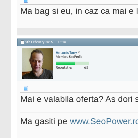
Ma bag si eu, in caz ca mai e 
9th February 2016,
15:10
AntonioTony
Membru SeoPedia
Reputatie:
65
Mai e valabila oferta? As dori 
Ma gasiti pe
www.SeoPower.r