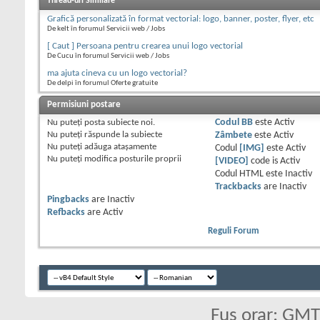
Thread-uri Similare
Grafică personalizată în format vectorial: logo, banner, poster, flyer, etc
De kelt în forumul Servicii web / Jobs
[ Caut ] Persoana pentru crearea unui logo vectorial
De Cucu în forumul Servicii web / Jobs
ma ajuta cineva cu un logo vectorial?
De delpi în forumul Oferte gratuite
Permisiuni postare
Nu puteţi
posta subiecte noi.
Codul BB
este
Activ
Nu puteţi
răspunde la subiecte
Zâmbete
este
Activ
Nu puteţi
adăuga ataşamente
Codul
[IMG]
este
Activ
Nu puteţi
modifica posturile proprii
[VIDEO]
code is
Activ
Codul HTML este
Inactiv
Trackbacks
are
Inactiv
Pingbacks
are
Inactiv
Refbacks
are
Activ
Reguli Forum
Fus orar: GM