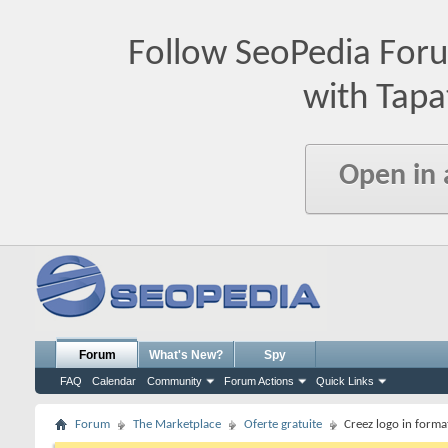
Follow SeoPedia For
with Tapa
Open in
Forum
What's New?
Spy
FAQ
Calendar
Community
Forum Actions
Quick Links
Forum
The Marketplace
Oferte gratuite
Creez logo in format