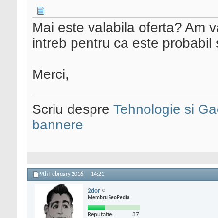
Mai este valabila oferta? Am v
intreb pentru ca este probabil s
Merci,
Scriu despre
Tehnologie si Ga
bannere
9th February 2016,
14:21
2dor
Membru SeoPedia
Reputatie:
37