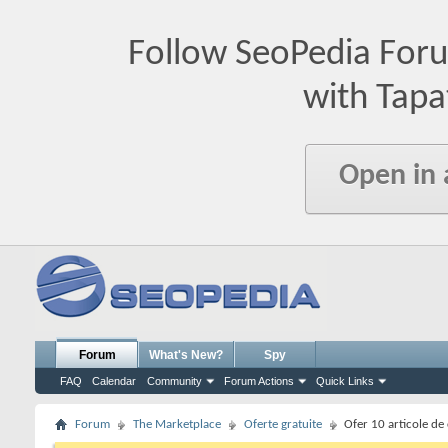
Follow SeoPedia For
with Tapa
Open in
Forum
What's New?
Spy
FAQ
Calendar
Community
Forum Actions
Quick Links
Forum
The Marketplace
Oferte gratuite
Ofer 10 articole de 