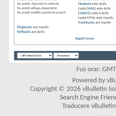
Nu puteţi
răspunde la subiecte
Zâmbete
este
Activ
Nu puteţi
adăuga ataşamente
Codul
[IMG]
este
Activ
Nu puteţi
modifica posturile proprii
[VIDEO]
code is
Activ
Codul HTML este
Inactiv
Trackbacks
are
Inactiv
Pingbacks
are
Inactiv
Refbacks
are
Activ
Reguli Forum
Fus orar: GM
Powered by vBu
Copyright © 2026 vBulletin Solu
Search Engine Frien
Traducere vBullet