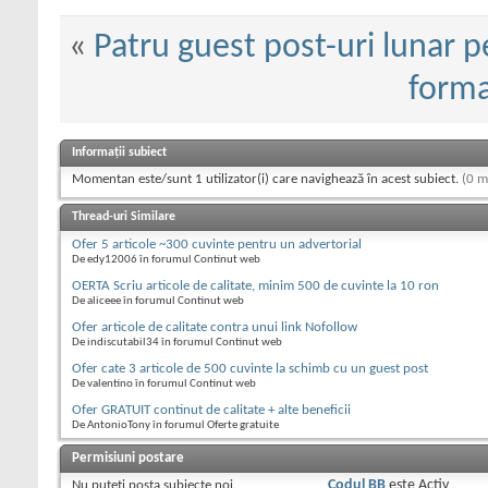
«
Patru guest post-uri lunar
forma
Informații subiect
Momentan este/sunt 1 utilizator(i) care navighează în acest subiect.
(0 m
Thread-uri Similare
Ofer 5 articole ~300 cuvinte pentru un advertorial
De edy12006 în forumul Continut web
OERTA Scriu articole de calitate, minim 500 de cuvinte la 10 ron
De aliceee în forumul Continut web
Ofer articole de calitate contra unui link Nofollow
De indiscutabil34 în forumul Continut web
Ofer cate 3 articole de 500 cuvinte la schimb cu un guest post
De valentino în forumul Continut web
Ofer GRATUIT continut de calitate + alte beneficii
De AntonioTony în forumul Oferte gratuite
Permisiuni postare
Nu puteţi
posta subiecte noi.
Codul BB
este
Activ