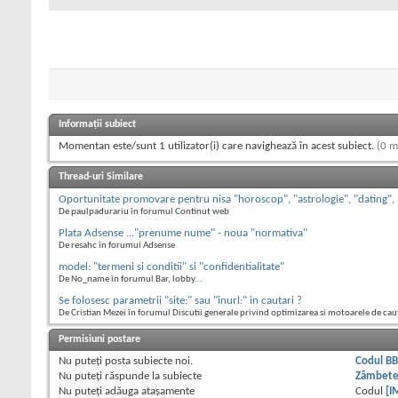
Informații subiect
Momentan este/sunt 1 utilizator(i) care navighează în acest subiect.
(0 m
Thread-uri Similare
Oportunitate promovare pentru nisa "horoscop", "astrologie", "dating",
De paulpadurariu în forumul Continut web
Plata Adsense ..."prenume nume" - noua "normativa"
De resahc în forumul Adsense
model: "termeni si conditii" si "confidentialitate"
De No_name în forumul Bar, lobby...
Se folosesc parametrii "site:" sau "inurl:" in cautari ?
De Cristian Mezei în forumul Discutii generale privind optimizarea si motoarele de cau
Permisiuni postare
Nu puteţi
posta subiecte noi.
Codul B
Nu puteţi
răspunde la subiecte
Zâmbet
Nu puteţi
adăuga ataşamente
Codul
[I