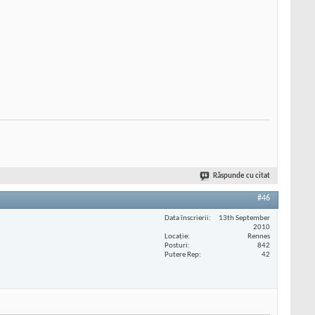
Răspunde cu citat
#46
Data înscrierii
13th September
2010
Locaţie
Rennes
Posturi
842
Putere Rep
42