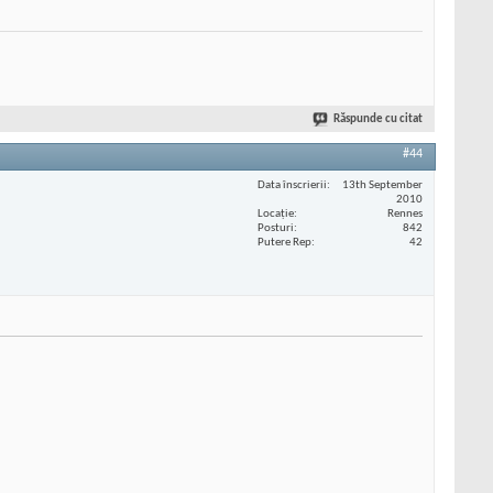
Răspunde cu citat
#44
Data înscrierii
13th September
2010
Locaţie
Rennes
Posturi
842
Putere Rep
42