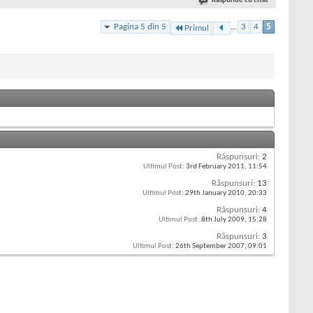
Răspunde cu citat
Pagina 5 din 5
...
3
4
5
Primul
Răspunsuri:
2
Ultimul Post:
3rd February 2011,
11:54
Răspunsuri:
13
Ultimul Post:
29th January 2010,
20:33
Răspunsuri:
4
Ultimul Post:
8th July 2009,
15:28
Răspunsuri:
3
Ultimul Post:
26th September 2007,
09:01