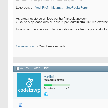
--- Later Edit --- (ca mi-a fost lene sa apas "Edit")
Logo pentru :
Vezi Profil: kleampa - SeoPedia Forum
As avea nevoie de un logo pentru "linkvulcano.com"
O sa fie o aplicatie web cu care iti poti administra linkurile extern
Inca nu am un site sau culori definite dar ca idee imi place stilul s
Codeinwp.com
- Wordpress experts
26th March 2012,
13:25
Maldinii
Membru SeoPedia
Reputatie:
42