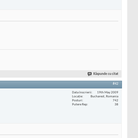
Răspunde cu citat
#42
Data înscrierii
19th May 2009
Locaţie
Bucharest, Romania
Posturi
742
Putere Rep
38