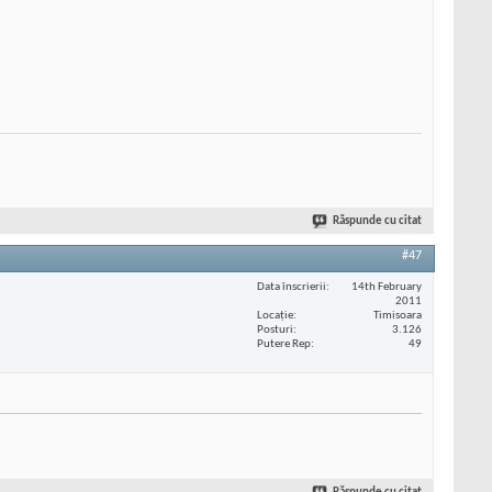
Răspunde cu citat
#47
Data înscrierii
14th February
2011
Locaţie
Timisoara
Posturi
3.126
Putere Rep
49