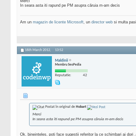
Merci
In seara asta iti rapund pe PM asupra căruia m-am decis
Am un
magazin de licente Microsoft
, un
director web
si multa pas
16th March 2012,
13:52
Maldinii
Membru SeoPedia
Reputatie:
42
Postat în original de
Hobart
Merci
In seara asta iti rapund pe PM asupra căruia m-am decis
Ok, bineinteles, poti face sugestii referitor la ce schimbari ai dori ,