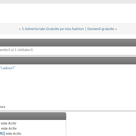
«
5 Advertoriale Gratuite pe nisa fashion
|
Domenii gratuite
»
embrii și 1 vizitatori)
 "cadouri"
tare
B
este
Activ
e
este
Activ
MG]
este
Activ