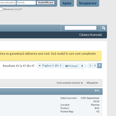
Ajutor
Înregistrare
Memorez Cont?
Căutare Avansată
cestora nu garantează obținerea unui cont, însă modul în care sunt completate
Pagina 5 din 5
...
3
4
5
Rezultate 41 la 47 din 47
Primul
Instrumente subiect
Afișează
#41
Data înscrierii
13th September
2010
Locaţie
Rennes
Posturi
842
Putere Rep
42