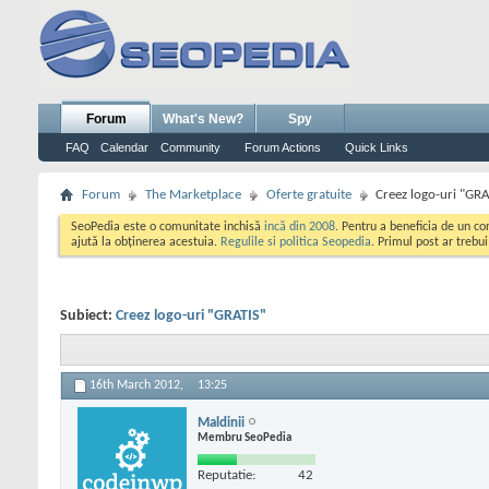
Forum
What's New?
Spy
FAQ
Calendar
Community
Forum Actions
Quick Links
Forum
The Marketplace
Oferte gratuite
Creez logo-uri "GRA
SeoPedia este o comunitate inchisă
incă din 2008
. Pentru a beneficia de un c
ajută la obținerea acestuia.
Regulile si politica Seopedia
. Primul post ar trebu
Subiect:
Creez logo-uri "GRATIS"
16th March 2012,
13:25
Maldinii
Membru SeoPedia
Reputatie:
42