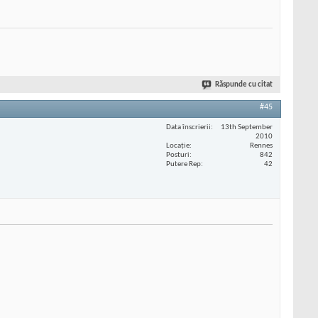
Răspunde cu citat
#45
Data înscrierii
13th September
2010
Locaţie
Rennes
Posturi
842
Putere Rep
42