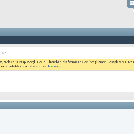
TIS"
ont, trebuie să răspundeți la cele 5 întrebări din formularul de înregistrare. Completarea a
i să fie intotdeauna in
Prezentare forumisti
.