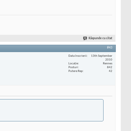
Răspunde cu citat
#43
Data înscrierii
13th September
2010
Locaţie
Rennes
Posturi
842
Putere Rep
42