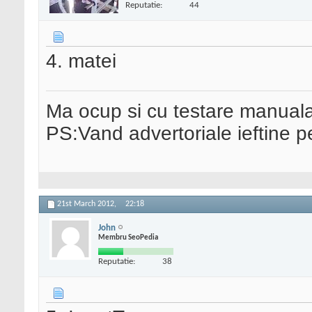
Reputatie:
44
4. matei
Ma ocup si cu testare manual
PS:Vand advertoriale ieftine p
21st March 2012,
22:18
John
Membru SeoPedia
Reputatie:
38