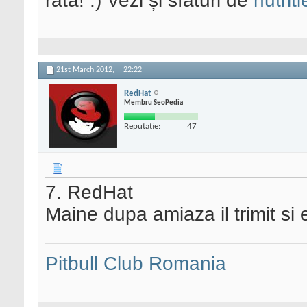
rata! :) Vezi și sfaturi de
nutriti
21st March 2012,
22:22
RedHat
Membru SeoPedia
Reputatie:
47
7. RedHat
Maine dupa amiaza il trimit si 
Pitbull Club Romania