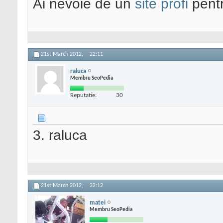
Ai nevoie de un
site profi
pentr
21st March 2012,
22:11
raluca
Membru SeoPedia
Reputatie:
30
3. raluca
21st March 2012,
22:12
matei
Membru SeoPedia