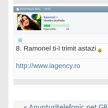
22nd March 2012,
14:05
Ramonel
Membru SeoPedia
Reputatie:
30
8. Ramonel ti-l trimit astazi
http://www.iagency.ro
«
Anunturitelefonic.net G