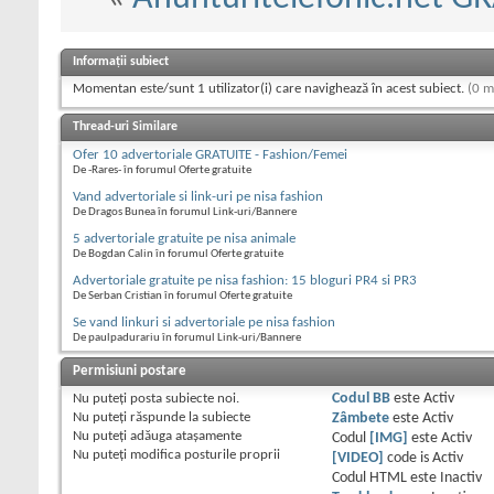
Informații subiect
Momentan este/sunt 1 utilizator(i) care navighează în acest subiect.
(0 m
Thread-uri Similare
Ofer 10 advertoriale GRATUITE - Fashion/Femei
De -Rares- în forumul Oferte gratuite
Vand advertoriale si link-uri pe nisa fashion
De Dragos Bunea în forumul Link-uri/Bannere
5 advertoriale gratuite pe nisa animale
De Bogdan Calin în forumul Oferte gratuite
Advertoriale gratuite pe nisa fashion: 15 bloguri PR4 si PR3
De Serban Cristian în forumul Oferte gratuite
Se vand linkuri si advertoriale pe nisa fashion
De paulpadurariu în forumul Link-uri/Bannere
Permisiuni postare
Nu puteţi
posta subiecte noi.
Codul BB
este
Activ
Nu puteţi
răspunde la subiecte
Zâmbete
este
Activ
Nu puteţi
adăuga ataşamente
Codul
[IMG]
este
Activ
Nu puteţi
modifica posturile proprii
[VIDEO]
code is
Activ
Codul HTML este
Inactiv