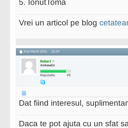
5. IonutToma
Vrei un articol pe blog
cetatean
21st March 2012,
22:19
Robert
Ambasador
Reputatie:
98
Dat fiind interesul, suplimenta
Daca te pot ajuta cu un sfat s