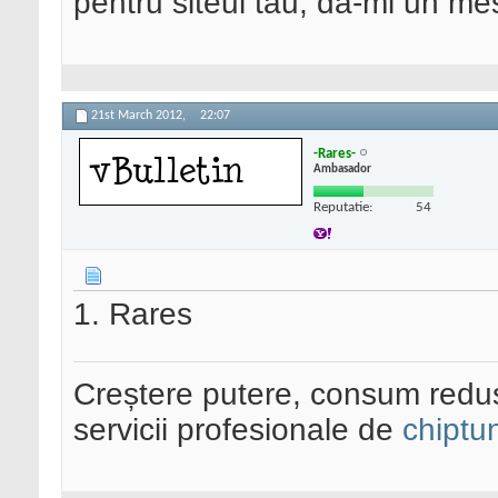
pentru siteul tau, da-mi un me
21st March 2012,
22:07
-Rares-
Ambasador
Reputatie:
54
1. Rares
Creștere putere, consum redus
servicii profesionale de
chiptu