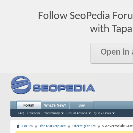
Follow SeoPedia For
with Tapa
Open in
Forum
What's New?
Spy
FAQ
Calendar
Community
Forum Actions
Quick Links
Forum
The Marketplace
Oferte gratuite
5 Advertoriale Grat