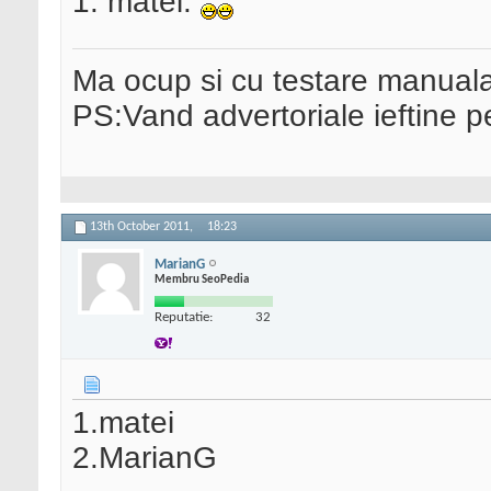
1. matei.
Ma ocup si cu testare manual
PS:Vand advertoriale ieftine p
13th October 2011,
18:23
MarianG
Membru SeoPedia
Reputatie:
32
1.matei
2.MarianG