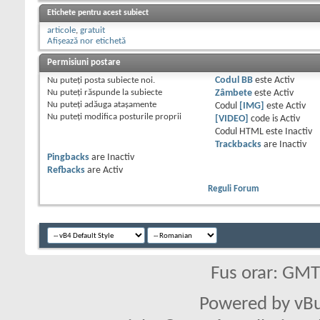
Etichete pentru acest subiect
articole
,
gratuit
Afișează nor etichetă
Permisiuni postare
Nu puteţi
posta subiecte noi.
Codul BB
este
Activ
Nu puteţi
răspunde la subiecte
Zâmbete
este
Activ
Nu puteţi
adăuga ataşamente
Codul
[IMG]
este
Activ
Nu puteţi
modifica posturile proprii
[VIDEO]
code is
Activ
Codul HTML este
Inactiv
Trackbacks
are
Inactiv
Pingbacks
are
Inactiv
Refbacks
are
Activ
Reguli Forum
Fus orar: GM
Powered by vBu