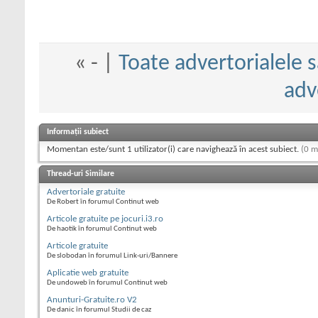
«
- |
Toate advertorialele s
adv
Informații subiect
Momentan este/sunt 1 utilizator(i) care navighează în acest subiect.
(0 m
Thread-uri Similare
Advertoriale gratuite
De Robert în forumul Continut web
Articole gratuite pe jocuri.i3.ro
De haotik în forumul Continut web
Articole gratuite
De slobodan în forumul Link-uri/Bannere
Aplicatie web gratuite
De undoweb în forumul Continut web
Anunturi-Gratuite.ro V2
De danic în forumul Studii de caz