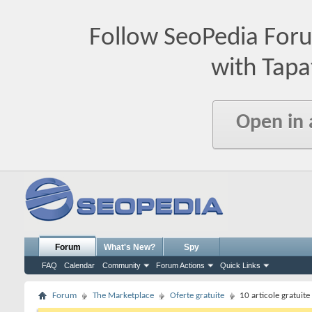
Follow SeoPedia For
with Tapa
Open in
Forum
What's New?
Spy
FAQ
Calendar
Community
Forum Actions
Quick Links
Forum
The Marketplace
Oferte gratuite
10 articole gratuite