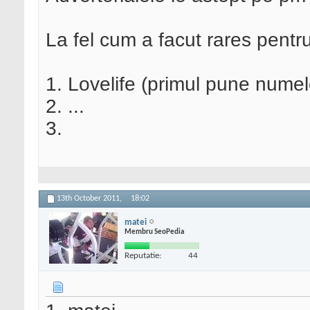
La fel cum a facut rares pentru
1. Lovelife (primul pune nume
2. ...
3.
13th October 2011,
18:02
matei
Membru SeoPedia
Reputatie:
44