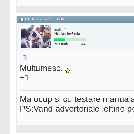
13th October 2011,
19:02
matei
Membru SeoPedia
Reputatie:
44
Multumesc.
+1
Ma ocup si cu testare manual
PS:Vand advertoriale ieftine p