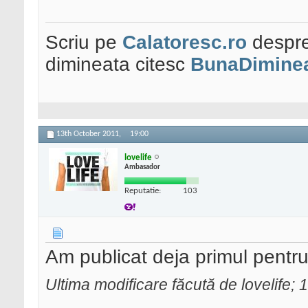
Scriu pe
Calatoresc.ro
despre
dimineata citesc
BunaDiminea
13th October 2011,
19:00
lovelife
Ambasador
Reputatie:
103
Am publicat deja primul pentr
Ultima modificare făcută de lovelife;