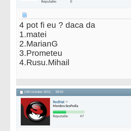
Reputatie:
0
4 pot fi eu ? daca da
1.matei
2.MarianG
3.Prometeu
4.Rusu.Mihail
13th October 2011,
18:50
RedHat
Membru SeoPedia
Reputatie:
47