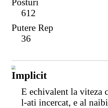
Posturi
612
Putere Rep
36
E echivalent la viteza
l-ati incercat, e al naib