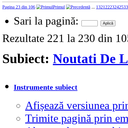
Pagina 23 din 106
Primul
...
13
21
22
23
24
25
33
Sari la pagină:
Rezultate 221 la 230 din 1
Subiect:
Noutati De 
Instrumente subiect
Afișează versiunea pri
Trimite pagină prin e