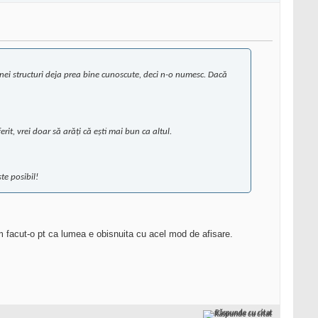
 a unei structuri deja prea bine cunoscute, deci n-o numesc. Dacă
rit, vrei doar să arăți că ești mai bun ca altul.
te posibil!
m facut-o pt ca lumea e obisnuita cu acel mod de afisare.
Răspunde cu citat