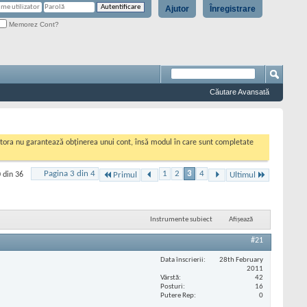
Ajutor
Înregistrare
Memorez Cont?
Căutare Avansată
cestora nu garantează obținerea unui cont, însă modul în care sunt completate
Pagina 3 din 4
1
2
3
4
 din 36
Primul
Ultimul
Instrumente subiect
Afișează
#21
Data înscrierii
28th February
2011
Vârstă
42
Posturi
16
Putere Rep
0