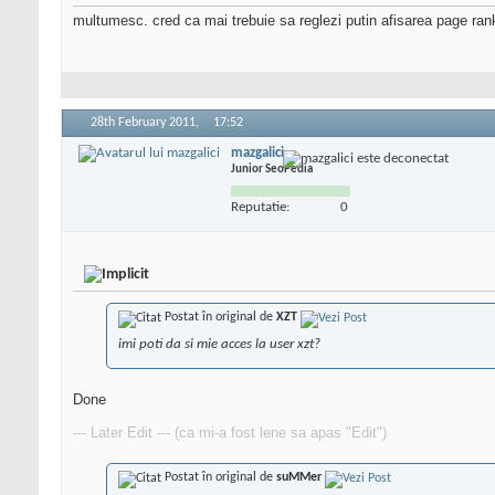
multumesc. cred ca mai trebuie sa reglezi putin afisarea page ran
28th February 2011,
17:52
mazgalici
Junior SeoPedia
Reputatie:
0
Postat în original de
XZT
imi poti da si mie acces la user xzt?
Done
--- Later Edit --- (ca mi-a fost lene sa apas "Edit")
Postat în original de
suMMer