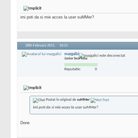
imi poti da si mie acces la user suMMer?
28th February 2011,
16:21
mazgalici
Junior SeoPedia
Reputatie:
0
Postat în original de
suMMer
imi poti da si mie acces la user suMMer?
Done