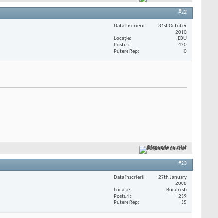
#22
Data înscrierii
31st October
2010
Locaţie
.EDU
Posturi
420
Putere Rep
0
Răspunde cu citat
#23
Data înscrierii
27th January
2008
Locaţie
Bucuresti
Posturi
239
Putere Rep
35