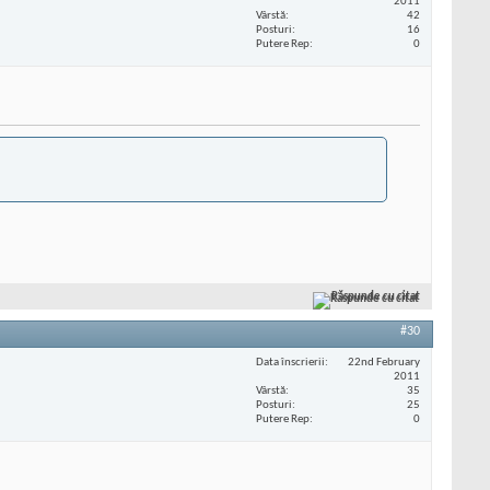
2011
Vârstă
42
Posturi
16
Putere Rep
0
Răspunde cu citat
#30
Data înscrierii
22nd February
2011
Vârstă
35
Posturi
25
Putere Rep
0