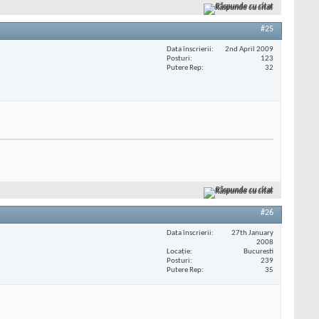
Răspunde cu citat
#25
Data înscrierii
2nd April 2009
Posturi
123
Putere Rep
32
Răspunde cu citat
#26
Data înscrierii
27th January
2008
Locaţie
Bucuresti
Posturi
239
Putere Rep
35