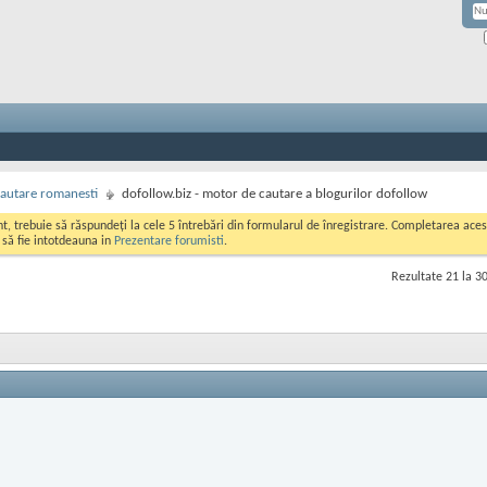
autare romanesti
dofollow.biz - motor de cautare a blogurilor dofollow
ont, trebuie să răspundeți la cele 5 întrebări din formularul de înregistrare. Completarea a
i să fie intotdeauna in
Prezentare forumisti
.
Rezultate 21 la 30