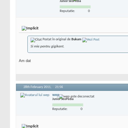
Junior SeoPedia
Reputatie:
0
Postat în original de
Bukum
Si mie pentru gigikent.
Am dat
28th February 2011,
21:56
wep
Junior SeoPedia
Reputatie:
0