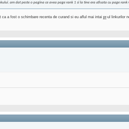
nkului. am dat peste o pagina ce avea page rank 1 si la tine era afisata cu page rank
at ca a fost o schimbare recenta de curand si eu aflul mai intai
pr
-ul linkurilor n