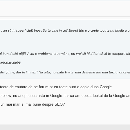
 E ușor să fii superficial! Inovația ta vine în ce? Site-ul tău e o copie, poate nu fidelă
.
 bun decât alții? Asta e problema ta române, nu vrei să fii diferit și să te comporți dife
 ambalat altfel!
deii faine, dar te limitezi! Nu uita, nu exită limite, mai devreme sau mai târziu, orice es
otoare de cautare de pe forum pt ca toate sunt o copie dupa Google
follow, nu ai optiunea asta in Google. Iar ca am copiat lookul de la Google a
umuri mai mari si mai bune despre
SEO
?