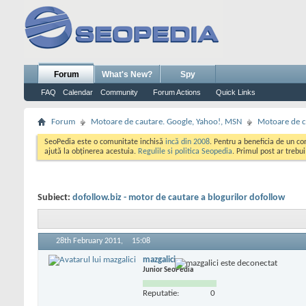
Forum
What's New?
Spy
FAQ
Calendar
Community
Forum Actions
Quick Links
Forum
Motoare de cautare. Google, Yahoo!, MSN
Motoare de c
SeoPedia este o comunitate inchisă
incă din 2008
. Pentru a beneficia de un c
ajută la obținerea acestuia.
Regulile si politica Seopedia
. Primul post ar trebu
Subiect:
dofollow.biz - motor de cautare a blogurilor dofollow
28th February 2011,
15:08
mazgalici
Junior SeoPedia
Reputatie:
0