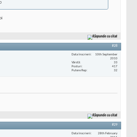
 0
oi
Răspunde cu citat
#28
Data înscrierii
10th September
2010
Vârstă
33
Posturi
417
Putere Rep
32
Răspunde cu citat
#29
Data înscrierii
28th February