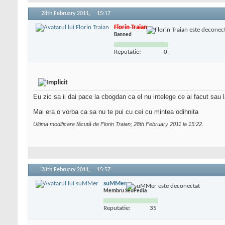
28th February 2011,
15:17
Florin Traian
Banned
Reputatie:
0
Eu zic sa ii dai pace la cbogdan ca el nu intelege ce ai facut sau l
Mai era o vorba ca sa nu te pui cu cei cu mintea odihnita
Ultima modificare făcută de Florin Traian; 28th February 2011 la
15:22
.
28th February 2011,
15:57
suMMer
Membru SeoPedia
Reputatie:
35