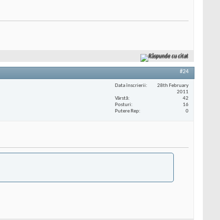
Răspunde cu citat
#24
Data înscrierii
28th February
2011
Vârstă
42
Posturi
16
Putere Rep
0