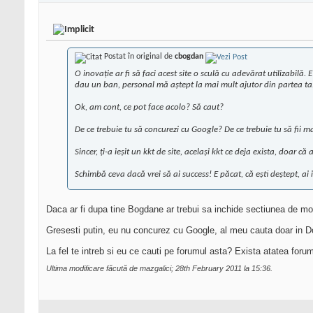
Postat în original de
cbogdan
O inovație ar fi să faci acest site o sculă cu adevărat utilizabilă.
dau un ban, personal mă aștept la mai mult ajutor din partea ta
Ok, am cont, ce pot face acolo? Să caut?
De ce trebuie tu să concurezi cu Google? De ce trebuie tu să fii mai
Sincer, ți-a ieșit un kkt de site, același kkt ce deja exista, doar că
Schimbă ceva dacă vrei să ai success! E păcat, că ești deștept, ai i
Daca ar fi dupa tine Bogdane ar trebui sa inchide sectiunea de m
Gresesti putin, eu nu concurez cu Google, al meu cauta doar in Do
La fel te intreb si eu ce cauti pe forumul asta? Exista atatea for
Ultima modificare făcută de mazgalici; 28th February 2011 la
15:36
.