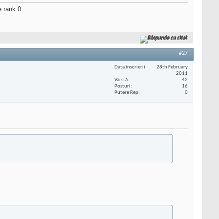
ge rank 0
Răspunde cu citat
#27
Data înscrierii
28th February
2011
Vârstă
42
Posturi
16
Putere Rep
0