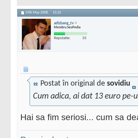
19th May 2008,
15:22
adizbang_tv
Membru SeoPedia
Reputatie:
35
Postat în original de
sovidiu
Cum adica, ai dat 13 euro pe-
Hai sa fim seriosi... cum sa 