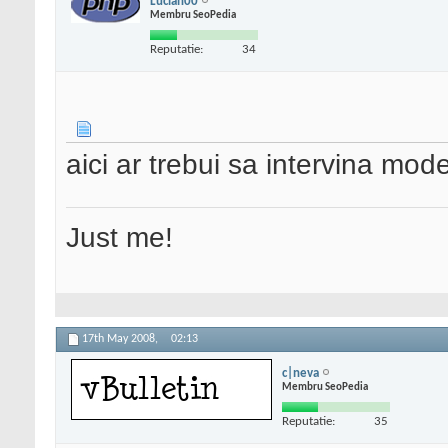
Lucian00
Membru SeoPedia
Reputatie:
34
aici ar trebui sa intervina moder
Just me!
17th May 2008,
02:13
c|neva
Membru SeoPedia
Reputatie:
35