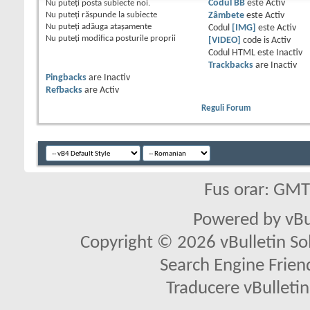
Nu puteţi
posta subiecte noi.
Codul BB
este
Activ
Nu puteţi
răspunde la subiecte
Zâmbete
este
Activ
Nu puteţi
adăuga ataşamente
Codul
[IMG]
este
Activ
Nu puteţi
modifica posturile proprii
[VIDEO]
code is
Activ
Codul HTML este
Inactiv
Trackbacks
are
Inactiv
Pingbacks
are
Inactiv
Refbacks
are
Activ
Reguli Forum
Fus orar: GM
Powered by vBu
Copyright © 2026 vBulletin Solu
Search Engine Frien
Traducere vBullet