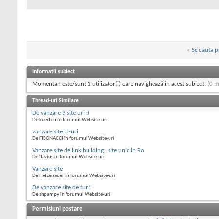
«
Se cauta 
Informații subiect
Momentan este/sunt 1 utilizator(i) care navighează în acest subiect.
(0 m
Thread-uri Similare
De vanzare 3 site uri :)
De kuerten în forumul Website-uri
vanzare site id-uri
De FIBONACCI în forumul Website-uri
Vanzare site de link building , site unic in Ro
De flavius în forumul Website-uri
Vanzare site
De Hetzenauer în forumul Website-uri
De vanzare site de fun!
De shpampy în forumul Website-uri
Permisiuni postare