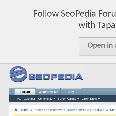
Follow SeoPedia For
with Tapa
Open in
Forum
What's New?
Spy
FAQ
Calendar
Community
Forum Actions
Quick Links
Forum
Metode de promovare, resurse, articole si tutoriale
Meto