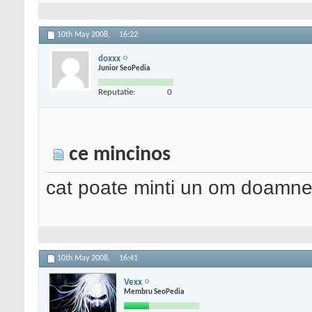
10th May 2008,
16:22
doxxx
Junior SeoPedia
Reputatie:
0
ce mincinos
cat poate minti un om doamn
10th May 2008,
16:41
Vexx
Membru SeoPedia