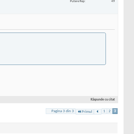
Putere Rep
49
Răspunde cu citat
Pagina 3 din 3
1
2
3
Primul