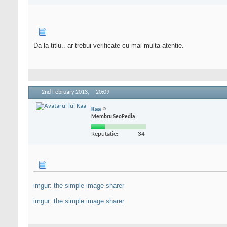
Da la titlu.. ar trebui verificate cu mai multa atentie.
2nd February 2013,
20:09
Kaa
Membru SeoPedia
Reputatie:
34
imgur: the simple image sharer
imgur: the simple image sharer