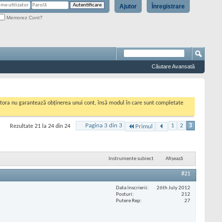
Ajutor
Înregistrare
Memorez Cont?
Căutare Avansată
cestora nu garantează obținerea unui cont, însă modul în care sunt completate
Pagina 3 din 3
1
2
3
Rezultate 21 la 24 din 24
Primul
Instrumente subiect
Afișează
#21
Data înscrierii
26th July 2012
Posturi
212
Putere Rep
27