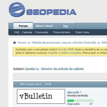
Forum
What's New?
Spy
FAQ
Calendar
Community
Forum Actions
Quick Links
Forum
Metode de promovare, resurse, articole si tutoriale
Meto
SeoPedia este o comunitate inchisă
incă din 2008
. Pentru a beneficia de un c
ajută la obținerea acestuia.
Regulile si politica Seopedia
. Primul post ar trebu
Subiect:
Epedia.ro - Director de articole de calitate
29th January 2013,
14:40
alex.web
Membru SeoPedia
Reputatie:
27