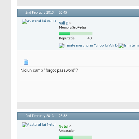
2nd February 2013,
20:45
Vali D
Membru SeoPedia
Reputatie:
43
Niciun camp "forgot password"?
2nd February 2013,
23:32
Netul
Ambasador