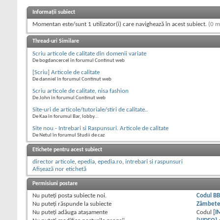
Informații subiect
Momentan este/sunt 1 utilizator(i) care navighează în acest subiect.
(0 m
Thread-uri Similare
Scriu articole de calitate din domenii variate
De bogdancercel în forumul Continut web
[Scriu] Articole de calitate
De danniel în forumul Continut web
Scriu articole de calitate, nisa fashion
De John în forumul Continut web
Site-uri de articole/tutoriale/stiri de calitate..
De Kaa în forumul Bar, lobby...
Site nou - Intrebari si Raspunsuri. Articole de calitate
De Netul în forumul Studii de caz
Etichete pentru acest subiect
director articole
,
epedia
,
epedia.ro
,
intrebari si raspunsuri
Afișează nor etichetă
Permisiuni postare
Nu puteţi
posta subiecte noi.
Codul B
Nu puteţi
răspunde la subiecte
Zâmbet
Nu puteţi
adăuga ataşamente
Codul
[I