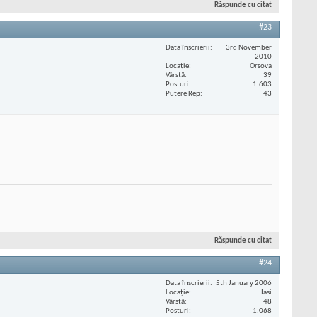
Răspunde cu citat
#23
Data înscrierii
3rd November
2010
Locaţie
Orsova
Vârstă
39
Posturi
1.603
Putere Rep
43
Răspunde cu citat
#24
Data înscrierii
5th January 2006
Locaţie
Iasi
Vârstă
48
Posturi
1.068