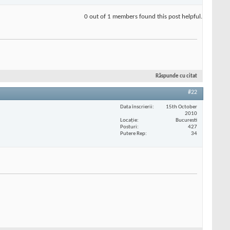
0 out of 1 members found this post helpful.
Răspunde cu citat
#22
Data înscrierii
15th October
2010
Locaţie
Bucuresti
Posturi
427
Putere Rep
34