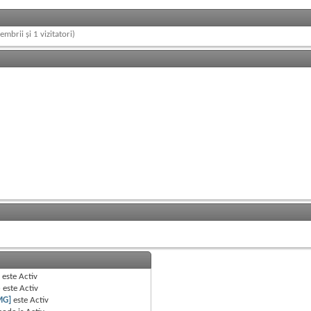
embrii și 1 vizitatori)
B
este
Activ
e
este
Activ
MG]
este
Activ