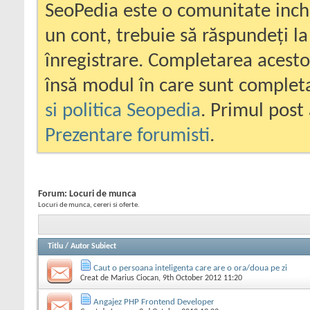
SeoPedia este o comunitate inc
un cont, trebuie să răspundeți la
înregistrare. Completarea acesto
însă modul în care sunt completa
si politica Seopedia
. Primul post 
Prezentare forumisti
.
Forum:
Locuri de munca
Locuri de munca, cereri si oferte.
Titlu
/
Autor Subiect
Caut o persoana inteligenta care are o ora/doua pe zi
Creat de
Marius Ciocan
, 9th October 2012 11:20
Angajez PHP Frontend Developer