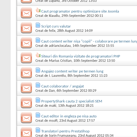
Creat de
Lupanu
, 3rd October 2012 13:03
Caut programator pentru optimizare site Joomla
Creat de
klaudiu
, 29th September 2012 00:11
Script curs valutar
Creat de
felix
, 28th August 2012 14:09
Caut content writer nișa "copii" - colaborare pe termen lun
Creat de
adrianciocalau
, 14th September 2012 15:55
Siteuri din Romania vizitate de programatori PHP
Creat de
Marius Cristian
, 10th September 2012 13:50
Angajez content writer pe termen lung
Creat de
I. Laurentiu
, 8th September 2012 11:23
Caut colaborator / angajat
Creat de
Dan
, 6th September 2012 00:29
PropertyShark cauta 2 specialisti SEM
Creat de
maki
, 13th August 2012 18:21
Caut editor in engleza pe nisa auto
Creat de
msoft
, 23rd August 2012 17:57
Translatori pentru PrestaShop
Creat de
Sorin Frumuseanu
, 23rd August 2012 05:34