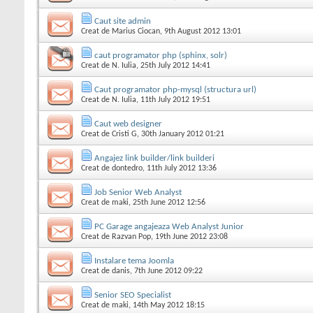
Caut site admin
Creat de
Marius Ciocan
, 9th August 2012 13:01
caut programator php (sphinx, solr)
Creat de
N. Iulia
, 25th July 2012 14:41
Caut programator php-mysql (structura url)
Creat de
N. Iulia
, 11th July 2012 19:51
Caut web designer
Creat de
Cristi G
, 30th January 2012 01:21
Angajez link builder/link builderi
Creat de
dontedro
, 11th July 2012 13:36
Job Senior Web Analyst
Creat de
maki
, 25th June 2012 12:56
PC Garage angajeaza Web Analyst Junior
Creat de
Razvan Pop
, 19th June 2012 23:08
Instalare tema Joomla
Creat de
danis
, 7th June 2012 09:22
Senior SEO Specialist
Creat de
maki
, 14th May 2012 18:15