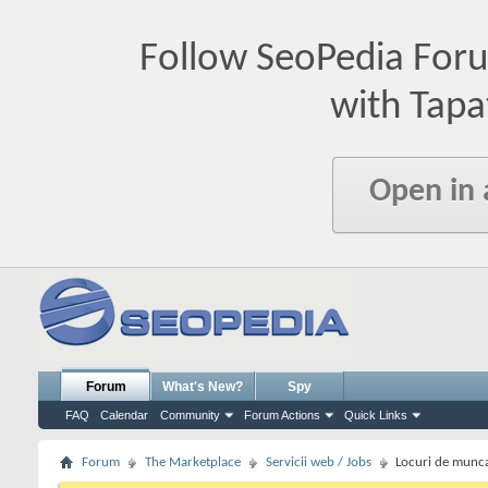
Follow SeoPedia For
with Tapa
Open in
Forum
What's New?
Spy
FAQ
Calendar
Community
Forum Actions
Quick Links
Forum
The Marketplace
Servicii web / Jobs
Locuri de munc