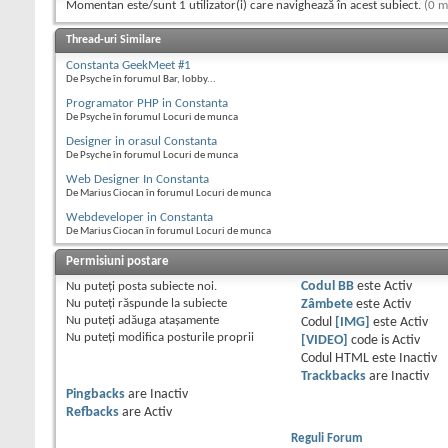
Momentan este/sunt 1 utilizator(i) care navighează în acest subiect.
(0 m
Thread-uri Similare
Constanta GeekMeet #1
De Psyche în forumul Bar, lobby...
Programator PHP in Constanta
De Psyche în forumul Locuri de munca
Designer in orasul Constanta
De Psyche în forumul Locuri de munca
Web Designer In Constanta
De Marius Ciocan în forumul Locuri de munca
Webdeveloper in Constanta
De Marius Ciocan în forumul Locuri de munca
Permisiuni postare
Nu puteţi
posta subiecte noi.
Codul BB
este
Activ
Nu puteţi
răspunde la subiecte
Zâmbete
este
Activ
Nu puteţi
adăuga ataşamente
Codul
[IMG]
este
Activ
Nu puteţi
modifica posturile proprii
[VIDEO]
code is
Activ
Codul HTML este
Inactiv
Trackbacks
are
Inactiv
Pingbacks
are
Inactiv
Refbacks
are
Activ
Reguli Forum