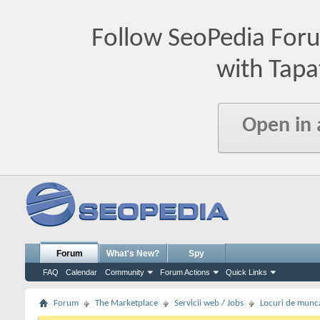
Follow SeoPedia For
with Tapa
Open in
Forum
What's New?
Spy
FAQ
Calendar
Community
Forum Actions
Quick Links
Forum
The Marketplace
Servicii web / Jobs
Locuri de munc