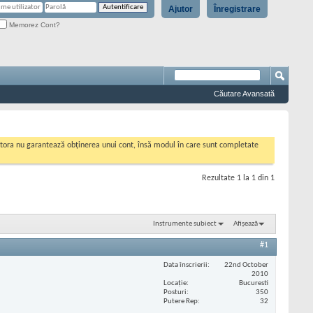
Ajutor
Înregistrare
Memorez Cont?
Căutare Avansată
cestora nu garantează obținerea unui cont, însă modul în care sunt completate
Rezultate 1 la 1 din 1
Instrumente subiect
Afișează
#1
Data înscrierii
22nd October
2010
Locaţie
Bucuresti
Posturi
350
Putere Rep
32