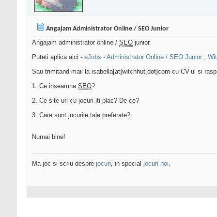
Angajam Administrator Online / SEO Junior
Angajam administrator online /
SEO
junior.
Puteti aplica aici -
eJobs - Administrator Online / SEO Junior , Wi
Sau trimitand mail la isabella[at]witchhut[dot]com cu CV-ul si rasp
1. Ce inseamna
SEO
?
2. Ce site-uri cu jocuri iti plac? De ce?
3. Care sunt jocurile tale preferate?
Numai bine!
Ma joc si scriu despre
jocuri
, in special
jocuri noi
.