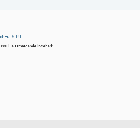
tchHut S.R.L
unsul la urmatoarele intrebari: