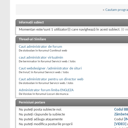
«
Cautam program
Informații subiect
Momentan este/sunt 1 utilizator(i) care navighează în acest subiect.
(0 m
Thread-uri Similare
Caut administrator de forum
De slobodan în forumul Continut web
caut administrator virtualmin
De terminator în forumul Servicii web / Jobs
Caut webdesigner /administrator de situri
De liviuC în forumul Servicii web / Jobs
Caut administrator pentru un director web
De slobodan în forumul Servicii web / Jobs
Administrator forum limba ENGLEZA
De Voislav în forumul Locuri de munca
Permisiuni postare
Nu puteţi
posta subiecte noi.
Codul B
Nu puteţi
răspunde la subiecte
Zâmbet
Nu puteţi
adăuga ataşamente
Codul
[I
Nu puteţi
modifica posturile proprii
[VIDEO]