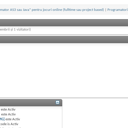
ator AS3 sau Java* pentru jocuri online (fulltime sau project based)
|
Programator
embrii și 1 vizitatori)
B
este
Activ
e
este
Activ
MG]
este
Activ
code is
Activ