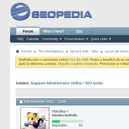
Forum
What's New?
Spy
FAQ
Calendar
Community
Forum Actions
Quick Links
Forum
The Marketplace
Servicii web / Jobs
Locuri de munc
SeoPedia este o comunitate inchisă
incă din 2008
. Pentru a beneficia de un c
ajută la obținerea acestuia.
Regulile si politica Seopedia
. Primul post ar trebu
Subiect:
Angajam Administrator Online / SEO Junior
13th November 2012,
12:46
Marylina
Membru SeoPedia
Reputatie:
32