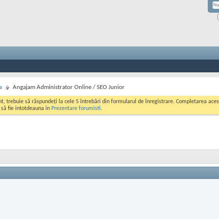
a
Angajam Administrator Online / SEO Junior
ont, trebuie să răspundeți la cele 5 întrebări din formularul de înregistrare. Completarea a
i să fie intotdeauna in
Prezentare forumisti
.