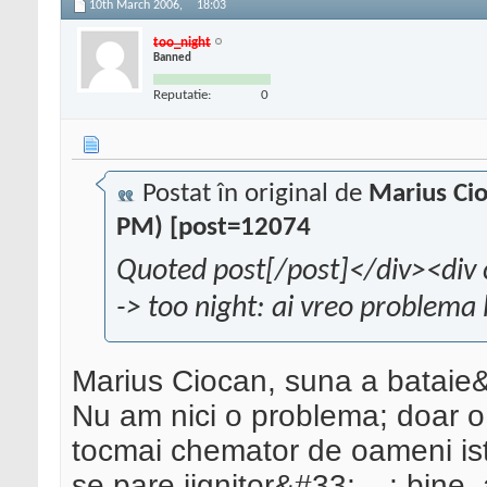
10th March 2006,
18:03
too_night
Banned
Reputatie:
0
Postat în original de
Marius Ci
PM) [post=12074
Quoted post[/post]</div><div 
-> too night: ai vreo problema
Marius Ciocan, suna a batai
Nu am nici o problema; doar o
tocmai chemator de oameni iste
se pare jignitor&#33;
; bine, 