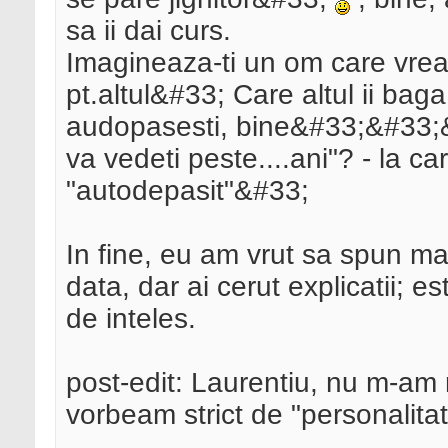
sa ii dai curs.
Imagineaza-ti un om care vre
pt.altul&#33; Care altul ii bag
audopasesti, bine&#33;&#33;&#
va vedeti peste....ani"? - la car
"autodepasit"&#33;
In fine, eu am vrut sa spun mai
data, dar ai cerut explicatii; e
de inteles.
post-edit: Laurentiu, nu m-am r
vorbeam strict de "personalita