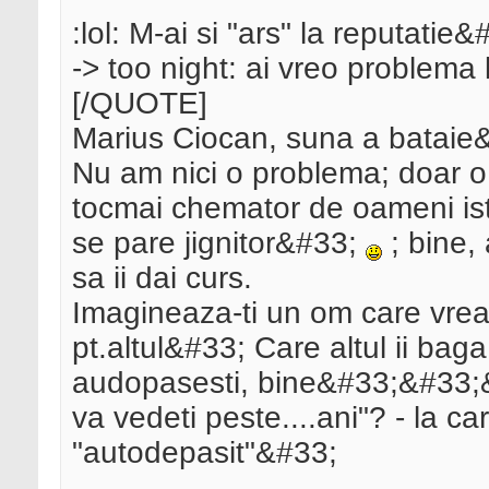
:lol: M-ai si "ars" la reputatie&
-> too night: ai vreo problem
[/QUOTE]
Marius Ciocan, suna a batai
Nu am nici o problema; doar o
tocmai chemator de oameni iste
se pare jignitor&#33;
; bine, 
sa ii dai curs.
Imagineaza-ti un om care vre
pt.altul&#33; Care altul ii bag
audopasesti, bine&#33;&#33;&#
va vedeti peste....ani"? - la car
"autodepasit"&#33;