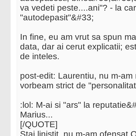
va vedeti peste....ani"? - la car
"autodepasit"&#33;
In fine, eu am vrut sa spun mai
data, dar ai cerut explicatii; e
de inteles.
post-edit: Laurentiu, nu m-am r
vorbeam strict de "personalita
:lol: M-ai si "ars" la reputatie
Marius...
[/QUOTE]
Stai linistit, nu m-am ofensat.