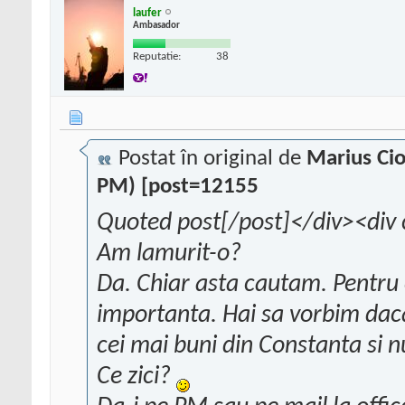
laufer
Ambasador
Reputatie:
38
Postat în original de
Marius Ci
PM) [post=12155
Quoted post[/post]</div><div 
Am lamurit-o?
Da. Chiar asta cautam. Pentru ce
importanta. Hai sa vorbim daca 
cei mai buni din Constanta si n
Ce zici?