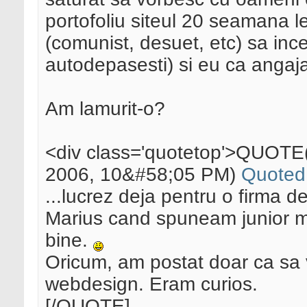
portofoliu siteul 20 seamana lei
(comunist, desuet, etc) sa ince
autodepasesti) si eu ca angaja
Am lamurit-o?
<div class='quotetop'>QUOTE
2006, 10&#58;05 PM)
Quoted
...lucrez deja pentru o firma 
Marius cand spuneam junior m
bine.
Oricum, am postat doar ca sa 
webdesign. Eram curios.
[/QUOTE]