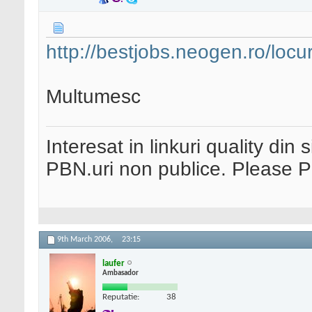
http://bestjobs.neogen.ro/locu
Multumesc
Interesat in linkuri quality din 
PBN.uri non publice. Please 
9th March 2006,
23:15
laufer
Ambasador
Reputatie:
38