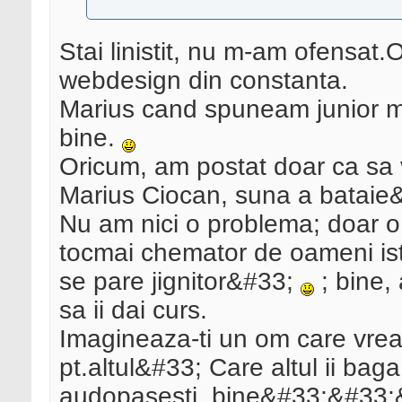
Stai linistit, nu m-am ofensat.
webdesign din constanta.
Marius cand spuneam junior m
bine.
Oricum, am postat doar ca sa 
Marius Ciocan, suna a batai
Nu am nici o problema; doar o
tocmai chemator de oameni iste
se pare jignitor&#33;
; bine, 
sa ii dai curs.
Imagineaza-ti un om care vre
pt.altul&#33; Care altul ii bag
audopasesti, bine&#33;&#33;&#