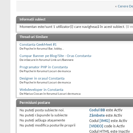
«
Cerere D
Informații subiect
Momentan este/sunt 1 utilizator(i) care navighează în acest subiect.
(0 m
Thread-uri Similare
Constanta GeekMeet #1
De Psyche în forumul Bar, lobby...
Cumpar Banner pe Blog/Site - Oras Constanta-
De inSecure în forumul Link-uri/Bannere
Programator PHP in Constanta
De Psyche în forumul Locuri de munca
Designer in orasul Constanta
De Psyche în forumul Locuri de munca
Webdeveloper in Constanta
De Marius Ciocan în forumul Locuri de munca
Permisiuni postare
Nu puteţi
posta subiecte noi.
Codul BB
este
Activ
Nu puteţi
răspunde la subiecte
Zâmbete
este
Activ
Nu puteţi
adăuga ataşamente
Codul
[IMG]
este
Activ
Nu puteţi
modifica posturile proprii
[VIDEO]
code is
Activ
Codul HTML este
Inactiv