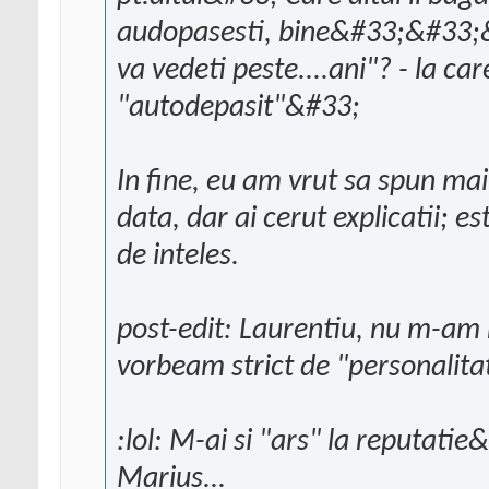
audopasesti, bine&#33;&#33;&#
va vedeti peste....ani"? - la car
"autodepasit"&#33;
In fine, eu am vrut sa spun mai
data, dar ai cerut explicatii; e
de inteles.
post-edit: Laurentiu, nu m-am r
vorbeam strict de "personalita
:lol: M-ai si "ars" la reputatie
Marius...