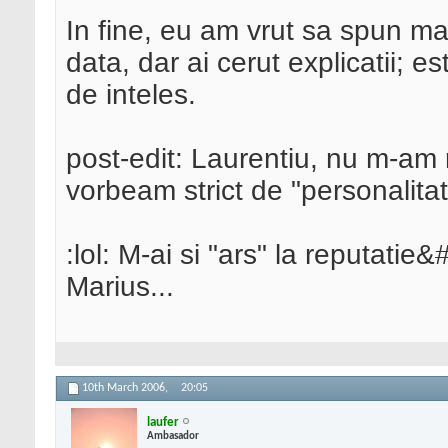
In fine, eu am vrut sa spun mai
data, dar ai cerut explicatii; e
de inteles.
post-edit: Laurentiu, nu m-am r
vorbeam strict de "personalita
:lol: M-ai si "ars" la reputatie
Marius...
10th March 2006,
20:05
laufer
Ambasador