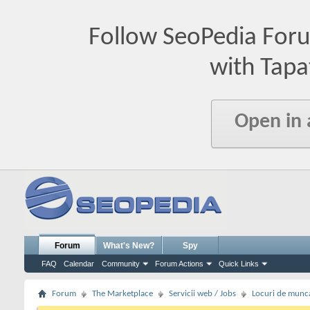
Follow SeoPedia For
with Tapa
Open in
Forum
What's New?
Spy
FAQ
Calendar
Community
Forum Actions
Quick Links
Forum
The Marketplace
Servicii web / Jobs
Locuri de munc