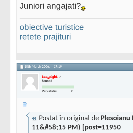
Juniori angajati?
obiective turistice
retete prajituri
10th March 2006,
17:19
too_night
Banned
Reputatie:
0
Postat în original de
Plesoianu
11&#58;15 PM) [post=11950