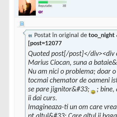
Reputatie:
38
Postat în original de
too_night
[post=12077
Quoted post[/post]</div><div 
Marius Ciocan, suna a bataie
Nu am nici o problema; doar o
tocmai chemator de oameni iste
se pare jignitor&#33;
; bine, 
ii dai curs.
Imagineaza-ti un om care vrea
pt.altul&#33; Care altul ii baga