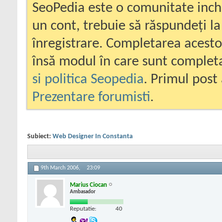
SeoPedia este o comunitate inc
un cont, trebuie să răspundeți la
înregistrare. Completarea acesto
însă modul în care sunt completa
si politica Seopedia
. Primul post 
Prezentare forumisti
.
Subiect:
Web Designer In Constanta
9th March 2006,
23:09
Marius Ciocan
Ambasador
Reputatie:
40