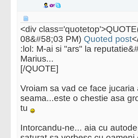
<div class='quotetop'>QUOTE
08&#58;03 PM)
Quoted post
<
:lol: M-ai si "ars" la reputatie
Marius...
[/QUOTE]
Vroiam sa vad ce face jucaria
seama...este o chestie asa gr
tu
Intorcandu-ne... aia cu autod
saturat sa vorbesc cu oameni 