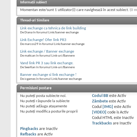
Informații subiect
Momentan este/sunt 1 utilizator(i) care navighează în acest subiect.
(0 m
Thread-uri Similare
Link exchange ca tehnica de link building
De Diana în forumul Link/banner exchange
Link Exchange! Ofer link PR3
De marcos29 în forumul Link/banner exchange
Link exchange / Banner exchange
De matican în forumul Link-uri/Bannere
Vand link PR 3 sau link exchange.
De SeerKan în forumul Link-uri/Bannere
Banner exchange si link exchange !
De icgames în forumul Link/banner exchange
Permisiuni postare
Nu puteţi
posta subiecte noi.
Codul BB
este
Activ
Nu puteţi
răspunde la subiecte
Zâmbete
este
Activ
Nu puteţi
adăuga ataşamente
Codul
[IMG]
este
Activ
Nu puteţi
modifica posturile proprii
[VIDEO]
code is
Activ
Codul HTML este
Inactiv
Trackbacks
are
Inactiv
Pingbacks
are
Inactiv
Refbacks
are
Activ