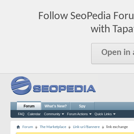
Follow SeoPedia For
with Tapa
Open in
Forum
What's New?
Spy
FAQ
Calendar
Community
Forum Actions
Quick Links
Forum
The Marketplace
Link-uri/Bannere
link exchange