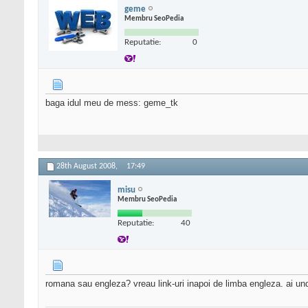
geme
Membru SeoPedia
Reputatie:
0
baga idul meu de mess: geme_tk
28th August 2008,
17:49
misu
Membru SeoPedia
Reputatie:
40
romana sau engleza? vreau link-uri inapoi de limba engleza. ai u