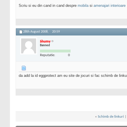
Scriu si eu din cand in cand despre
mobila
si
amenajari interioare
28th August 2008,
20:59
Shumy
Banned
Reputatie:
0
da add la id eggprotect am eu site de jocuri si fac schimb de linkur
«
Schimb de linkuri