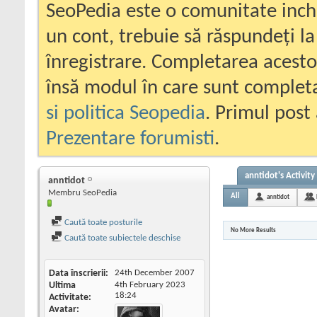
SeoPedia este o comunitate inc
un cont, trebuie să răspundeți la
înregistrare. Completarea acesto
însă modul în care sunt completa
si politica Seopedia
. Primul post 
Prezentare forumisti
.
anntidot's Activity
anntidot
Membru SeoPedia
All
anntidot
Caută toate posturile
No More Results
Caută toate subiectele deschise
Data înscrierii
24th December 2007
Ultima
4th February 2023
18:24
Activitate
Avatar