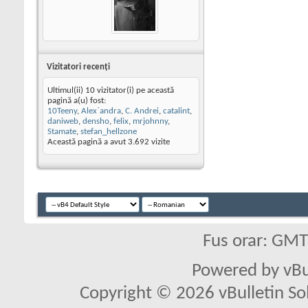
Vizitatori recenţi
Ultimul(ii) 10 vizitator(i) pe această
pagină a(u) fost:
10Teeny
,
Alex`andra
,
C. Andrei
,
catalint
,
daniweb
,
densho
,
felix
,
mrjohnny
,
Stamate
,
stefan_hellzone
Această pagină a avut
3.692
vizite
Fus orar: GM
Powered by vBu
Copyright © 2026 vBulletin Solu