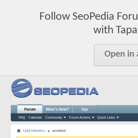
Follow SeoPedia For
with Tapa
Open in
Forum
What's New?
Spy
FAQ
Calendar
Community
Forum Actions
Quick Links
Listă Membru
anntidot