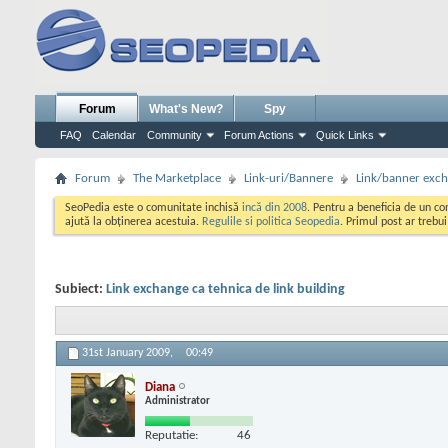
Forum
What's New?
Spy
FAQ
Calendar
Community
Forum Actions
Quick Links
Forum
The Marketplace
Link-uri/Bannere
Link/banner exc
SeoPedia este o comunitate inchisă
incă din 2008
. Pentru a beneficia de un c
ajută la obținerea acestuia.
Regulile si politica Seopedia
. Primul post ar trebu
Subiect:
Link exchange ca tehnica de link building
31st January 2009,
00:49
Diana
Administrator
Reputatie:
46