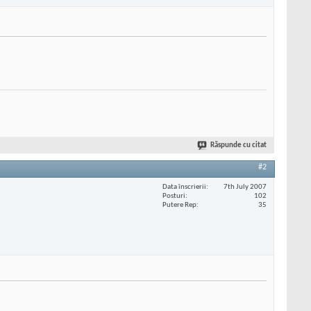
Răspunde cu citat
#2
Data înscrierii
7th July 2007
Posturi
102
Putere Rep
35