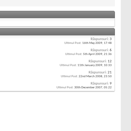
Răspunsuri:
3
Ultimul Post:
16th May 2009,
17:48
Răspunsuri:
6
Ultimul Post:
5th April 2009,
21:36
Răspunsuri:
12
Ultimul Post:
11th January 2009,
10:33
Răspunsuri:
21
Ultimul Post:
22nd March 2008,
23:50
Răspunsuri:
9
Ultimul Post:
30th December 2007,
05:22