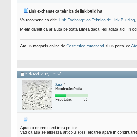
Link exchange ca tehnica de link building
Va recomand sa cititi
Link Exchange ca Tehnica de Link Building
,
M-am gandit ca ar ajuta pe toata lumea daca l-as agata aici, in colt
Am un magazin online de
Cosmetice romanesti
si un portal de
Afa
27th April 2012,
21:28
Zack
Membru SeoPedia
Reputatie:
35
Apare o eroare cand intru pe link
Vad ca asa se afiseaza articolul (desi eroarea apare in continuare