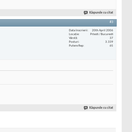
Răspunde cu citat
#3
Data înscrierii
20th April 2006
Locaţie
Pitesti / Bucuresti
Vârstă
37
Posturi
3.339
Putere Rep
65
Răspunde cu citat