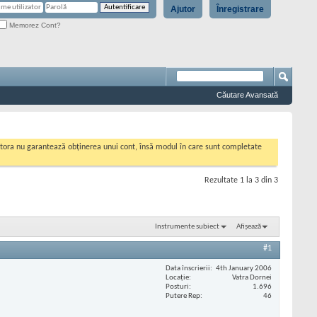
Ajutor
Înregistrare
Memorez Cont?
Căutare Avansată
cestora nu garantează obținerea unui cont, însă modul în care sunt completate
Rezultate 1 la 3 din 3
Instrumente subiect
Afișează
#1
Data înscrierii
4th January 2006
Locaţie
Vatra Dornei
Posturi
1.696
Putere Rep
46