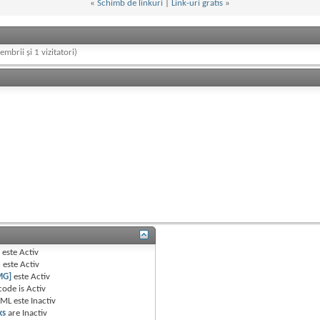
«
Schimb de linkuri
|
Link-uri gratis
»
embrii și 1 vizitatori)
B
este
Activ
e
este
Activ
MG]
este
Activ
code is
Activ
TML este
Inactiv
ks
are
Inactiv