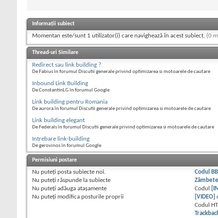
Informații subiect
Momentan este/sunt 1 utilizator(i) care navighează în acest subiect.
(0 m
Thread-uri Similare
Redirect sau link building ?
De Fabius în forumul Discutii generale privind optimizarea si motoarele de cautare
Inbound Link Building
De ConstantinLG în forumul Google
Link building pentru Romania
De aurora în forumul Discutii generale privind optimizarea si motoarele de cautare
Link building elegant
De Federals în forumul Discutii generale privind optimizarea si motoarele de cautare
Intrebare link-building
De gerovinos în forumul Google
Permisiuni postare
Nu puteţi
posta subiecte noi.
Codul B
Nu puteţi
răspunde la subiecte
Zâmbet
Nu puteţi
adăuga ataşamente
Codul
[I
Nu puteţi
modifica posturile proprii
[VIDEO]
Codul H
Trackbac