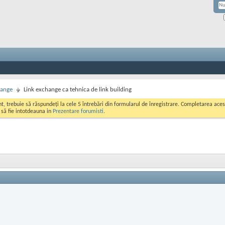
hange
Link exchange ca tehnica de link building
ont, trebuie să răspundeți la cele 5 întrebări din formularul de înregistrare. Completarea a
i să fie intotdeauna in
Prezentare forumisti
.