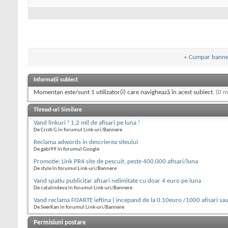
«
Cumpar bannere
Informații subiect
Momentan este/sunt 1 utilizator(i) care navighează în acest subiect.
(0 m
Thread-uri Similare
Vand linkuri ! 1,2 mil de afisari pe luna !
De Cristi G în forumul Link-uri/Bannere
Reclama adwords in descrierea siteului
De gabi99 în forumul Google
Promotie: Link PR4 site de pescuit, peste 400.000 afisari/luna
De style în forumul Link-uri/Bannere
Vand spatiu publicitar afisari nelimitate cu doar 4 euro pe luna
De catalindeva în forumul Link-uri/Bannere
Vand reclama FOARTE ieftina ( incepand de la 0.10euro /1000 afisari sau
De SeerKan în forumul Link-uri/Bannere
Permisiuni postare