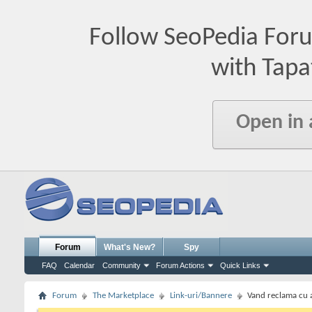
Follow SeoPedia For
with Tapa
Open in
Forum
What's New?
Spy
FAQ
Calendar
Community
Forum Actions
Quick Links
Forum
The Marketplace
Link-uri/Bannere
Vand reclama cu af