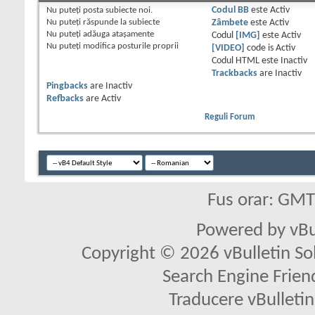
Nu puteţi
posta subiecte noi.
Codul BB
este
Activ
Nu puteţi
răspunde la subiecte
Zâmbete
este
Activ
Nu puteţi
adăuga ataşamente
Codul
[IMG]
este
Activ
Nu puteţi
modifica posturile proprii
[VIDEO]
code is
Activ
Codul HTML este
Inactiv
Trackbacks
are
Inactiv
Pingbacks
are
Inactiv
Refbacks
are
Activ
Reguli Forum
Fus orar: GM
Powered by vBu
Copyright © 2026 vBulletin Solu
Search Engine Frien
Traducere vBullet