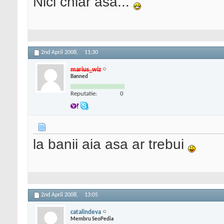
Nici chiar asa...
2nd April 2008,
11:30
marius_wiz
Banned
Reputatie:
0
la banii aia asa ar trebui
2nd April 2008,
13:05
catalindeva
Membru SeoPedia