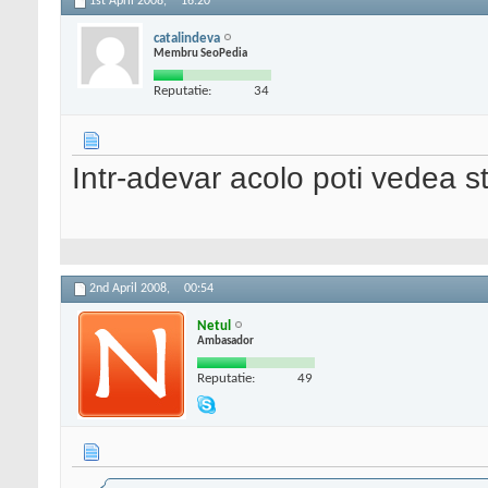
1st April 2008,
16:20
catalindeva
Membru SeoPedia
Reputatie:
34
Intr-adevar acolo poti vedea sta
2nd April 2008,
00:54
Netul
Ambasador
Reputatie:
49