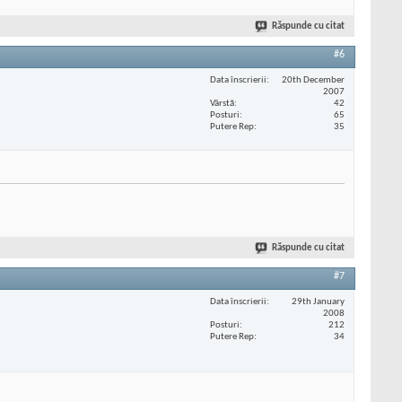
Răspunde cu citat
#6
Data înscrierii
20th December
2007
Vârstă
42
Posturi
65
Putere Rep
35
Răspunde cu citat
#7
Data înscrierii
29th January
2008
Posturi
212
Putere Rep
34