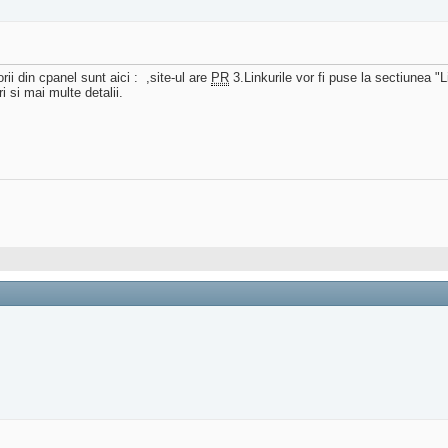
orii din cpanel sunt aici :
,site-ul are
PR
3.Linkurile vor fi puse la sectiunea 
i si mai multe detalii.