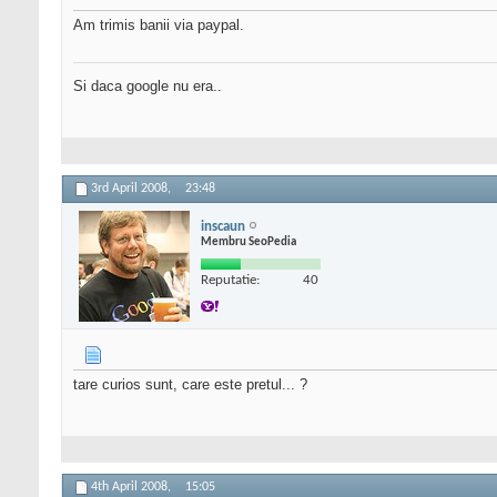
Am trimis banii via paypal.
Si daca google nu era..
3rd April 2008,
23:48
inscaun
Membru SeoPedia
Reputatie:
40
tare curios sunt, care este pretul... ?
4th April 2008,
15:05