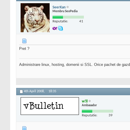
SeerKan
Membru SeoPedia
Reputatie:
41
Pret ?
Administrare linux, hosting, domenii si SSL. Orice pachet de gazd
4th April 2008,
18:35
w!ll
Ambasador
Reputatie:
39