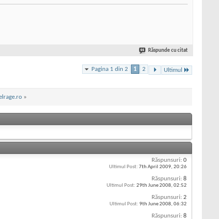
Răspunde cu citat
Pagina 1 din 2
1
2
Ultimul
elrage.ro
»
Răspunsuri:
0
Ultimul Post:
7th April 2009,
20:26
Răspunsuri:
8
Ultimul Post:
29th June 2008,
02:52
Răspunsuri:
2
Ultimul Post:
9th June 2008,
06:32
Răspunsuri:
8