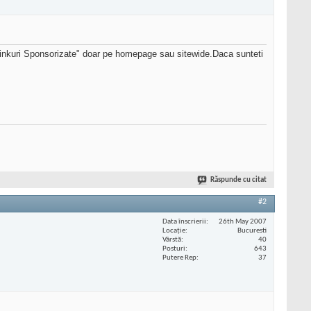
"Linkuri Sponsorizate" doar pe homepage sau sitewide.Daca sunteti
Răspunde cu citat
#2
Data înscrierii
26th May 2007
Locaţie
Bucuresti
Vârstă
40
Posturi
643
Putere Rep
37