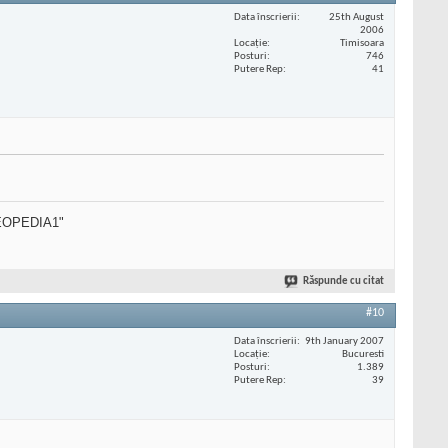
Data înscrierii
25th August
2006
Locaţie
Timisoara
Posturi
746
Putere Rep
41
SEOPEDIA1"
Răspunde cu citat
#10
Data înscrierii
9th January 2007
Locaţie
Bucuresti
Posturi
1.389
Putere Rep
39