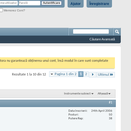
Ajutor
Înregistrare
Memorez Cont?
Căutare Avansată
cestora nu garantează obținerea unui cont, însă modul în care sunt completate
Pagina 1 din 2
1
2
Rezultate 1 la 10 din 12
Ultimul
Instrumente subiect
Afișează
#1
Data înscrierii
24th April 2006
Posturi
50
Putere Rep
38