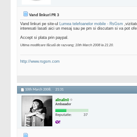
Vand linkuri PR 3
Vand linkuri pe site-ul
Lumea telefoanelor mobile - RsGsm
,vizitat
interesati lasati aici un mesaj sau pe pm si discutam si va pot ofer
Accept si plata prin paypal.
Ultima modificare făcută de razvang; 10th March 2008 la
21:20
.
http://www.rsgsm.com
10th March 2008,
21:31
alinalin0
Ambasador
Reputatie:
37