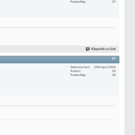
Putere Rep
37
Răspunde cu citat
#5
Data înscrierii
24th April 2006
Posturi
50
Putere Rep
38