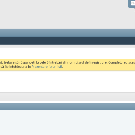
ont, trebuie să răspundeți la cele 5 întrebări din formularul de înregistrare. Completarea a
i să fie intotdeauna in
Prezentare forumisti
.