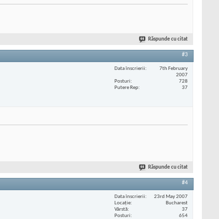
Răspunde cu citat
#3
Data înscrierii
7th February
2007
Posturi
728
Putere Rep
37
Răspunde cu citat
#4
Data înscrierii
23rd May 2007
Locaţie
Bucharest
Vârstă
37
Posturi
654