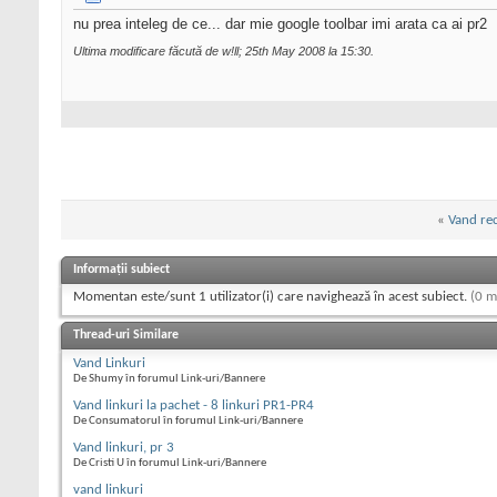
nu prea inteleg de ce... dar mie google toolbar imi arata ca ai pr2
Ultima modificare făcută de w!ll; 25th May 2008 la
15:30
.
«
Vand rec
Informații subiect
Momentan este/sunt 1 utilizator(i) care navighează în acest subiect.
(0 m
Thread-uri Similare
Vand Linkuri
De Shumy în forumul Link-uri/Bannere
Vand linkuri la pachet - 8 linkuri PR1-PR4
De Consumatorul în forumul Link-uri/Bannere
Vand linkuri, pr 3
De Cristi U în forumul Link-uri/Bannere
vand linkuri