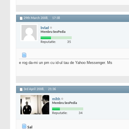
29th March 2008,
17:38
bvlad
Membru SeoPedia
Reputatie:
35
e rog da-mi un pm cu id-ul tau de Yahoo Messenger. Ms
3rd April 2008,
21:36
mihh
Membru SeoPedia
Reputatie:
34
Sal