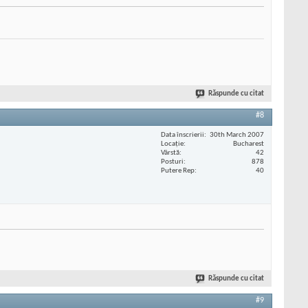
Răspunde cu citat
#8
Data înscrierii
30th March 2007
Locaţie
Bucharest
Vârstă
42
Posturi
878
Putere Rep
40
Răspunde cu citat
#9