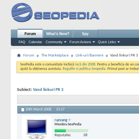
Forum
What's New?
Spy
FAQ
Calendar
Community
Forum Actions
Quick Links
Forum
The Marketplace
Link-uri/Bannere
Vand linkuri PR 3
SeoPedia este o comunitate inchisă
incă din 2008
. Pentru a beneficia de un c
ajută la obținerea acestuia.
Regulile si politica Seopedia
. Primul post ar trebu
Subiect:
Vand linkuri PR 3
10th March 2008,
21:17
razvang
Membru SeoPedia
Reputatie:
38