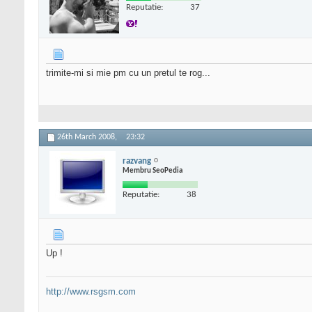
Reputatie:
37
trimite-mi si mie pm cu un pretul te rog...
26th March 2008,
23:32
razvang
Membru SeoPedia
Reputatie:
38
Up !
http://www.rsgsm.com