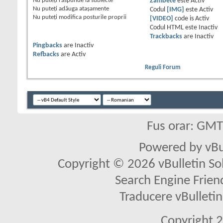
Nu puteţi
răspunde la subiecte
Zâmbete
este
Activ
Nu puteţi
adăuga ataşamente
Codul
[IMG]
este
Activ
Nu puteţi
modifica posturile proprii
[VIDEO]
code is
Activ
Codul HTML este
Inactiv
Trackbacks
are
Inactiv
Pingbacks
are
Inactiv
Refbacks
are
Activ
Reguli Forum
Fus orar: GM
Powered by vBu
Copyright © 2026 vBulletin Solu
Search Engine Frien
Traducere vBullet
Copyright 