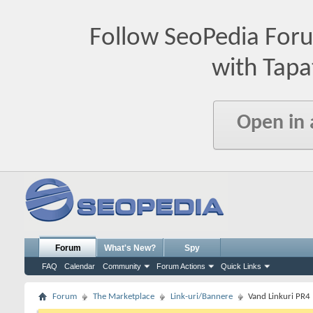
Follow SeoPedia For
with Tapa
Open in
Forum
What's New?
Spy
FAQ
Calendar
Community
Forum Actions
Quick Links
Forum
The Marketplace
Link-uri/Bannere
Vand Linkuri PR4