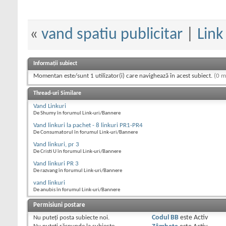
«
vand spatiu publicitar
|
Link
Informații subiect
Momentan este/sunt 1 utilizator(i) care navighează în acest subiect.
(0 m
Thread-uri Similare
Vand Linkuri
De Shumy în forumul Link-uri/Bannere
Vand linkuri la pachet - 8 linkuri PR1-PR4
De Consumatorul în forumul Link-uri/Bannere
Vand linkuri, pr 3
De Cristi U în forumul Link-uri/Bannere
Vand linkuri PR 3
De razvang în forumul Link-uri/Bannere
vand linkuri
De anubis în forumul Link-uri/Bannere
Permisiuni postare
Nu puteţi
posta subiecte noi.
Codul BB
este
Activ