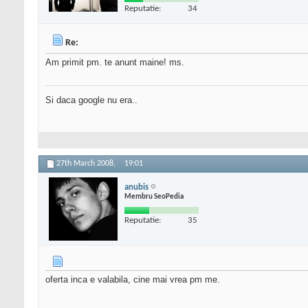
Reputatie:
34
Re:
Am primit pm. te anunt maine! ms.
Si daca google nu era..
27th March 2008,
19:01
anubis
Membru SeoPedia
Reputatie:
35
oferta inca e valabila, cine mai vrea pm me.