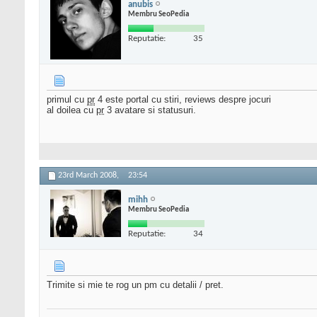
anubis
Membru SeoPedia
Reputatie:
35
primul cu
pr
4 este portal cu stiri, reviews despre jocuri
al doilea cu
pr
3 avatare si statusuri.
23rd March 2008,
23:54
mihh
Membru SeoPedia
Reputatie:
34
Trimite si mie te rog un pm cu detalii / pret.