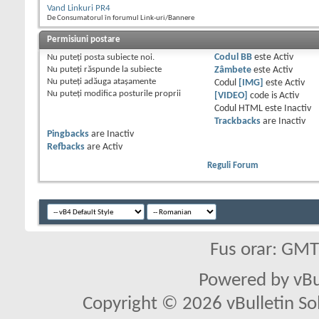
Vand Linkuri PR4
De Consumatorul în forumul Link-uri/Bannere
Permisiuni postare
Nu puteţi
posta subiecte noi.
Codul BB
este
Activ
Nu puteţi
răspunde la subiecte
Zâmbete
este
Activ
Nu puteţi
adăuga ataşamente
Codul
[IMG]
este
Activ
Nu puteţi
modifica posturile proprii
[VIDEO]
code is
Activ
Codul HTML este
Inactiv
Trackbacks
are
Inactiv
Pingbacks
are
Inactiv
Refbacks
are
Activ
Reguli Forum
Fus orar: GM
Powered by vBu
Copyright © 2026 vBulletin Solu