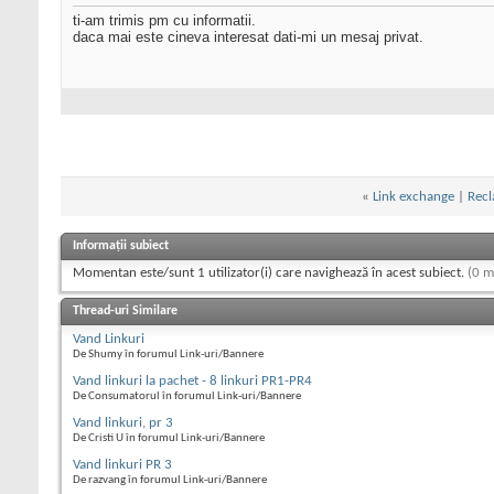
ti-am trimis pm cu informatii.
daca mai este cineva interesat dati-mi un mesaj privat.
«
Link exchange
|
Recl
Informații subiect
Momentan este/sunt 1 utilizator(i) care navighează în acest subiect.
(0 m
Thread-uri Similare
Vand Linkuri
De Shumy în forumul Link-uri/Bannere
Vand linkuri la pachet - 8 linkuri PR1-PR4
De Consumatorul în forumul Link-uri/Bannere
Vand linkuri, pr 3
De Cristi U în forumul Link-uri/Bannere
Vand linkuri PR 3
De razvang în forumul Link-uri/Bannere