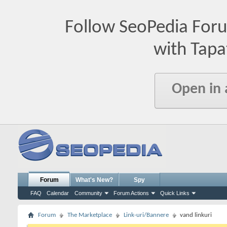
Follow SeoPedia For
with Tapa
Open in
Forum
What's New?
Spy
FAQ
Calendar
Community
Forum Actions
Quick Links
Forum
The Marketplace
Link-uri/Bannere
vand linkuri