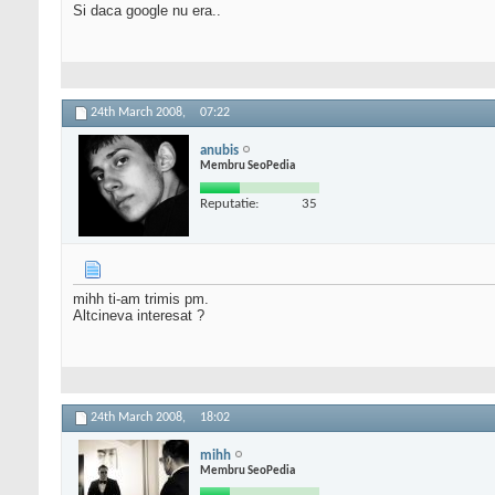
Si daca google nu era..
24th March 2008,
07:22
anubis
Membru SeoPedia
Reputatie:
35
mihh ti-am trimis pm.
Altcineva interesat ?
24th March 2008,
18:02
mihh
Membru SeoPedia