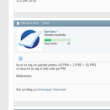
173.194.33.42
15th April 2013,
23:01
lawrians
Membru SeoPedia
Reputatie:
30
fa-mi te rog un pachet pentru 10 PR4 + 2 PR5 + 15 PR3
si lasa-mi te rog si link-urile pe PM
Multumesc
Am un blog cu
Amenajari Interioare