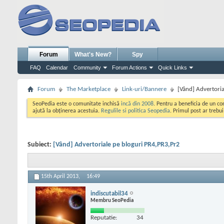
Forum
What's New?
Spy
FAQ
Calendar
Community
Forum Actions
Quick Links
Forum
The Marketplace
Link-uri/Bannere
[Vând] Advertori
SeoPedia este o comunitate inchisă
incă din 2008
. Pentru a beneficia de un c
ajută la obținerea acestuia.
Regulile si politica Seopedia
. Primul post ar trebu
Subiect:
[Vând] Advertoriale pe bloguri PR4,PR3,Pr2
15th April 2013,
16:49
indiscutabil34
Membru SeoPedia
Reputatie:
34