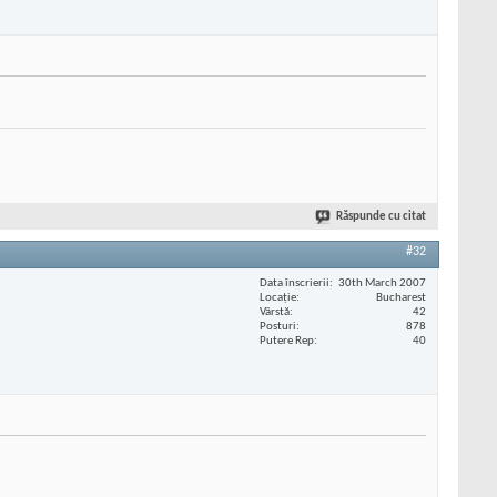
Răspunde cu citat
#32
Data înscrierii
30th March 2007
Locaţie
Bucharest
Vârstă
42
Posturi
878
Putere Rep
40