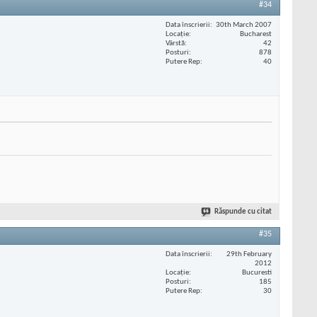
#34
Data înscrierii
30th March 2007
Locaţie
Bucharest
Vârstă
42
Posturi
878
Putere Rep
40
Răspunde cu citat
#35
Data înscrierii
29th February
2012
Locaţie
Bucuresti
Posturi
185
Putere Rep
30