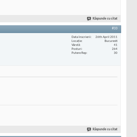
Răspunde cu citat
#33
Data înscrierii
26th April 2011
Locaţie
Bucuresti
Vârstă
41
Posturi
264
Putere Rep
30
Răspunde cu citat