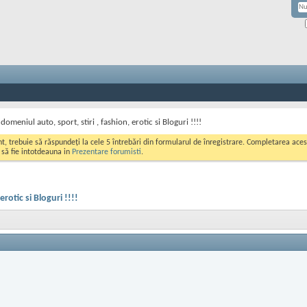
omeniul auto, sport, stiri , fashion, erotic si Bloguri !!!!
ont, trebuie să răspundeți la cele 5 întrebări din formularul de înregistrare. Completarea a
i să fie intotdeauna in
Prezentare forumisti
.
rotic si Bloguri !!!!