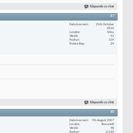
Răspunde cu citat
#7
Data înscrierii
25th October
2010
Locaţie
Sibiu
Vârstă
41
Posturi
159
Putere Rep
29
Răspunde cu citat
#8
Data înscrierii
7th August 2007
Locaţie
Bucuresti
Vârstă
48
Posturi
4.029