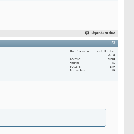
Răspunde cu citat
#3
Data înscrierii
25th October
2010
Locaţie
Sibiu
Vârstă
41
Posturi
159
Putere Rep
29