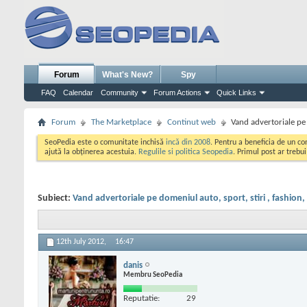
Forum
What's New?
Spy
FAQ
Calendar
Community
Forum Actions
Quick Links
Forum
The Marketplace
Continut web
Vand advertoriale pe d
SeoPedia este o comunitate inchisă
incă din 2008
. Pentru a beneficia de un c
ajută la obținerea acestuia.
Regulile si politica Seopedia
. Primul post ar trebu
Subiect:
Vand advertoriale pe domeniul auto, sport, stiri , fashion, e
12th July 2012,
16:47
danis
Membru SeoPedia
Reputatie:
29