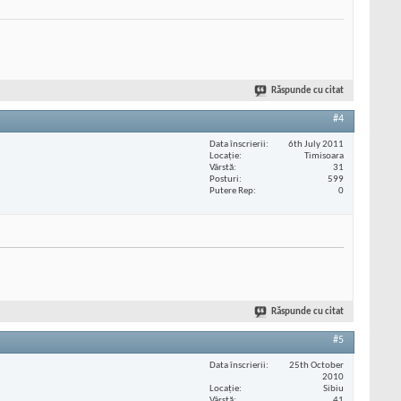
Răspunde cu citat
#4
Data înscrierii
6th July 2011
Locaţie
Timisoara
Vârstă
31
Posturi
599
Putere Rep
0
Răspunde cu citat
#5
Data înscrierii
25th October
2010
Locaţie
Sibiu
Vârstă
41