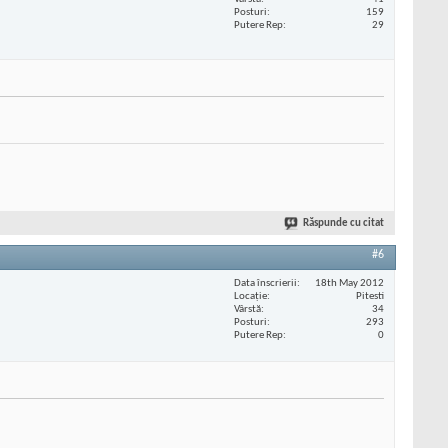
Posturi
159
Putere Rep
29
Răspunde cu citat
#6
Data înscrierii
18th May 2012
Locaţie
Pitesti
Vârstă
34
Posturi
293
Putere Rep
0