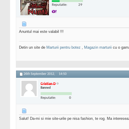
Reputatie:
29
Anuntul mai este valabil !!!
Detin un site de
Marturii pentru botez
,
Magazin marturii
cu o gama 
26th September 2012,
14:50
Cristian D
Banned
Reputatie:
0
Salut! Da-mi si mie site-urile pe nisa fashion, te rog. Ma interesea