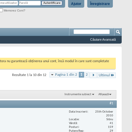
Ajutor
Înregistrare
Memorez Cont?
Căutare Avansată
cestora nu garantează obținerea unui cont, însă modul în care sunt completate
Pagina 1 din 2
1
2
Rezultate 1 la 10 din 12
Ultimul
Instrumente subiect
Afișează
#1
Data înscrierii
25th October
2010
Locaţie
Sibiu
Vârstă
41
Posturi
159
Putere Rep
29