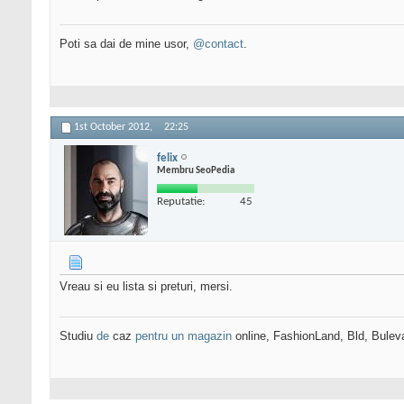
Poti sa dai de mine usor,
@contact
.
1st October 2012,
22:25
felix
Membru SeoPedia
Reputatie:
45
Vreau si eu lista si preturi, mersi.
Studiu
de
caz
pentru un magazin
online, FashionLand, Bld, Bulev