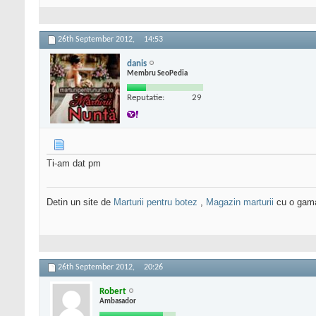
26th September 2012,
14:53
danis
Membru SeoPedia
Reputatie:
29
Ti-am dat pm
Detin un site de
Marturii pentru botez
,
Magazin marturii
cu o gama 
26th September 2012,
20:26
Robert
Ambasador