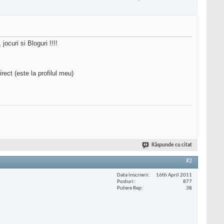
jocuri si Bloguri !!!!
rect (este la profilul meu)
Răspunde cu citat
#2
Data înscrierii
16th April 2011
Posturi
877
Putere Rep
38