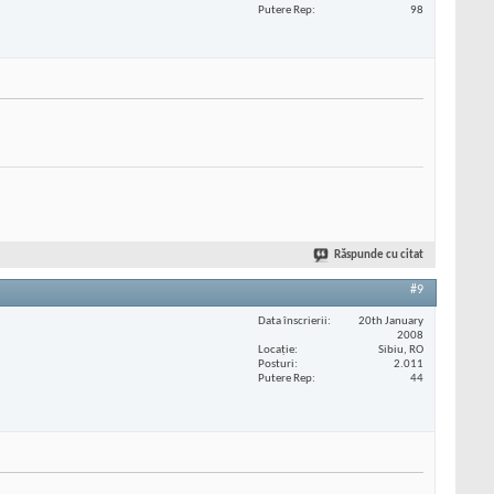
Putere Rep
98
Răspunde cu citat
#9
Data înscrierii
20th January
2008
Locaţie
Sibiu, RO
Posturi
2.011
Putere Rep
44