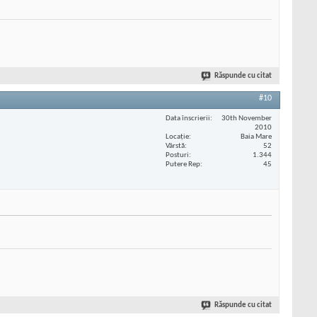
Răspunde cu citat
#10
Data înscrierii
30th November
2010
Locaţie
Baia Mare
Vârstă
52
Posturi
1.344
Putere Rep
45
Răspunde cu citat