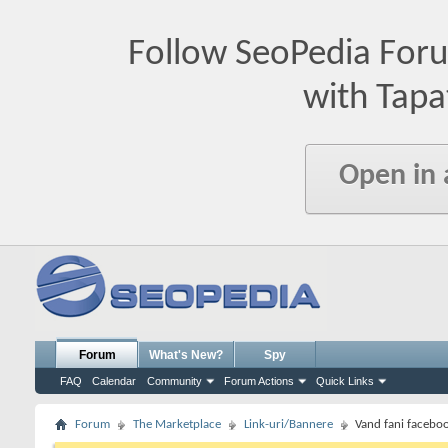
Follow SeoPedia For
with Tapa
Open in
Forum
What's New?
Spy
FAQ
Calendar
Community
Forum Actions
Quick Links
Forum
The Marketplace
Link-uri/Bannere
Vand fani faceboo