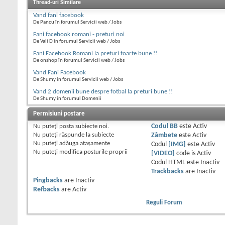
Thread-uri Similare
Vand fani facebook
De Pancu în forumul Servicii web / Jobs
Fani facebook romani - preturi noi
De Vali D în forumul Servicii web / Jobs
Fani Facebook Romani la preturi foarte bune !!
De onshop în forumul Servicii web / Jobs
Vand Fani Facebook
De Shumy în forumul Servicii web / Jobs
Vand 2 domenii bune despre fotbal la preturi bune !!
De Shumy în forumul Domenii
Permisiuni postare
Nu puteţi
posta subiecte noi.
Codul BB
este
Activ
Nu puteţi
răspunde la subiecte
Zâmbete
este
Activ
Nu puteţi
adăuga ataşamente
Codul
[IMG]
este
Activ
Nu puteţi
modifica posturile proprii
[VIDEO]
code is
Activ
Codul HTML este
Inactiv
Trackbacks
are
Inactiv
Pingbacks
are
Inactiv
Refbacks
are
Activ
Reguli Forum